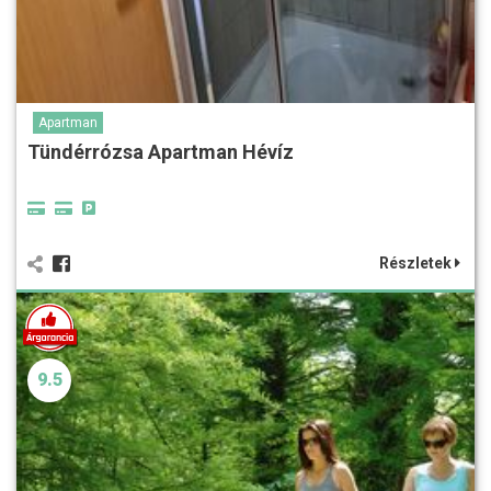
Apartman
Tündérrózsa Apartman Hévíz
Részletek
9.5