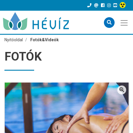
Nyitóoldal
Fotók&Videók
FOTÓK