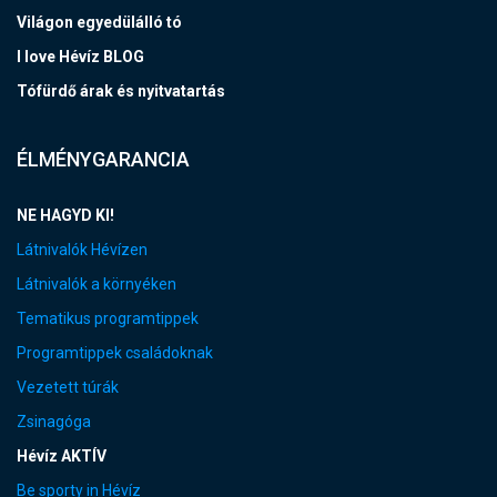
Világon egyedülálló tó
I love Hévíz BLOG
Tófürdő árak és nyitvatartás
ÉLMÉNYGARANCIA
NE HAGYD KI!
Látnivalók Hévízen
Látnivalók a környéken
Tematikus programtippek
Programtippek családoknak
Vezetett túrák
Zsinagóga
Hévíz AKTÍV
Be sporty in Hévíz