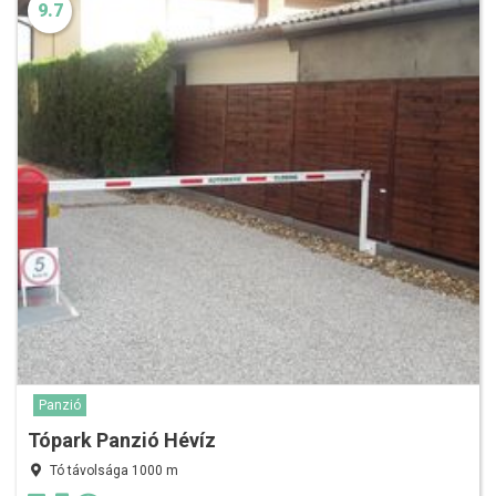
9.7
Panzió
Tópark Panzió Hévíz
Tó távolsága 1000 m