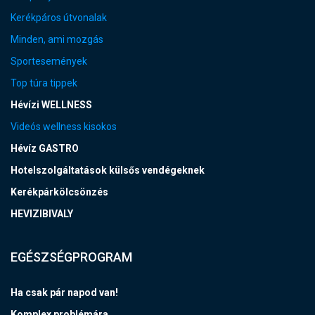
Kerékpáros útvonalak
Minden, ami mozgás
Sportesemények
Top túra tippek
Hévízi WELLNESS
Videós wellness kisokos
Hévíz GASTRO
Hotelszolgáltatások külsős vendégeknek
Kerékpárkölcsönzés
HEVIZIBIVALY
EGÉSZSÉGPROGRAM
Ha csak pár napod van!
Komplex problémára