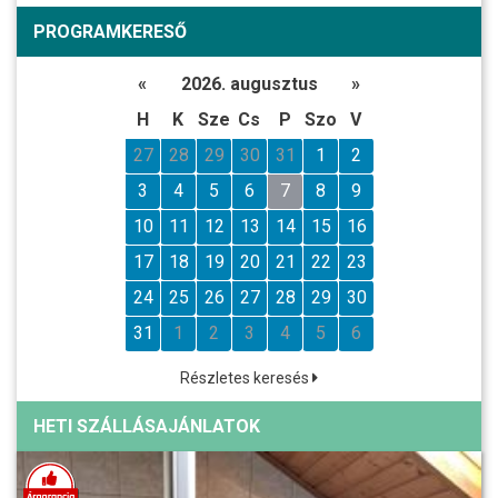
PROGRAMKERESŐ
«
2026. augusztus
»
H
K
Sze
Cs
P
Szo
V
27
28
29
30
31
1
2
3
4
5
6
7
8
9
10
11
12
13
14
15
16
17
18
19
20
21
22
23
24
25
26
27
28
29
30
31
1
2
3
4
5
6
Részletes keresés
HETI SZÁLLÁSAJÁNLATOK