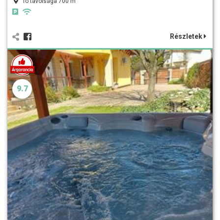
Tó távolsága 700 m
Részletek
9.7