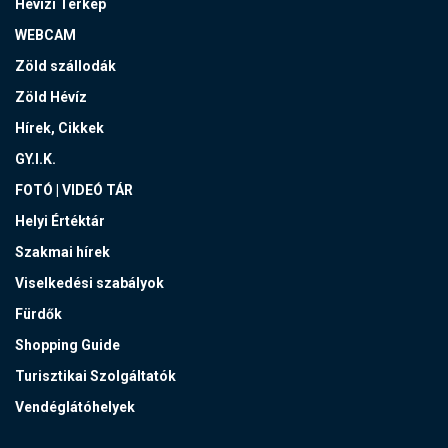
Hévízi Térkép
WEBCAM
Zöld szállodák
Zöld Hévíz
Hírek, Cikkek
GY.I.K.
FOTÓ | VIDEÓ TÁR
Helyi Értéktár
Szakmai hírek
Viselkedési szabályok
Fürdők
Shopping Guide
Turisztikai Szolgáltatók
Vendéglátóhelyek