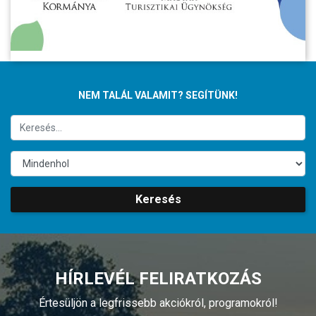
NEM TALÁL VALAMIT? SEGÍTÜNK!
Keresés
HÍRLEVÉL FELIRATKOZÁS
Értesüljön a legfrissebb akciókról, programokról!