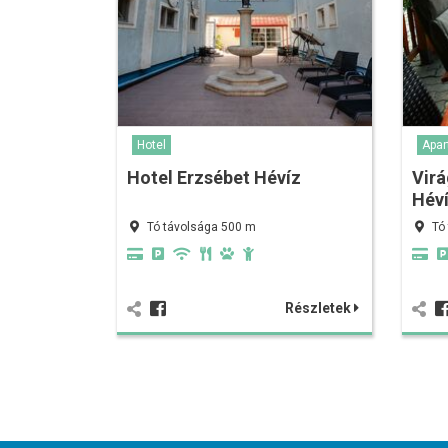
Hotel
Apa
Hotel Erzsébet Hévíz
Vir
Hév
Tó távolsága 500 m
Tó
Részletek