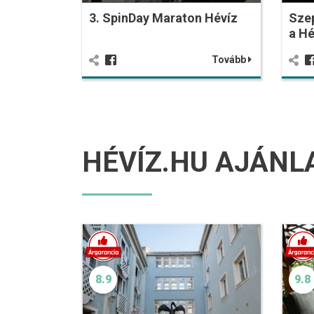
3. SpinDay Maraton Hévíz
Sze
a Hé
Tovább
HÉVÍZ.HU AJÁNL
8.9
9.8