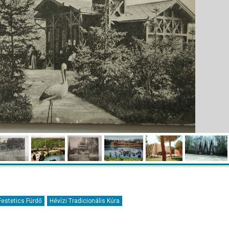
Festetics Fürdő
Hévízi Tradicionális Kúra