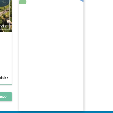
n
etek
reső