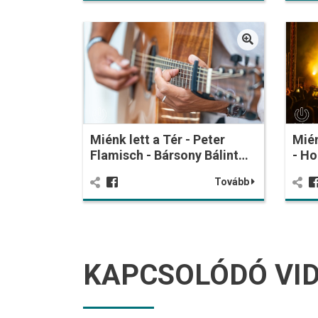
Miénk lett a Tér - Peter
Mién
Flamisch - Bársony Bálint…
- Ho
Tovább
KAPCSOLÓDÓ VI