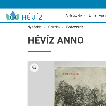
A Hévízi-tó
Élménygar
Nyitóoldal
Galériák
Fedezze fel!
HÉVÍZ ANNO