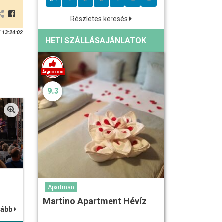
Részletes keresés
 13:24:02
HETI SZÁLLÁSAJÁNLATOK
9.3
Apartman
Martino Apartment Hévíz
vább