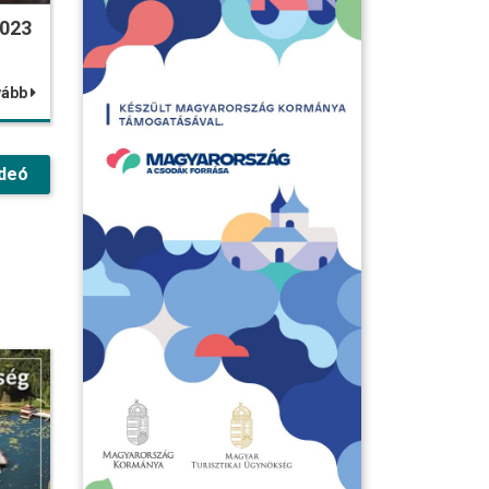
2023
vább
deó