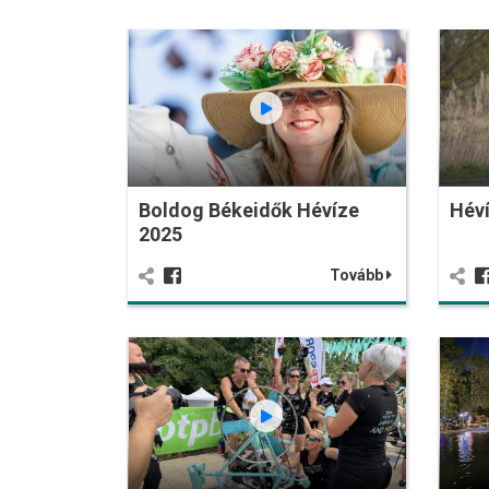
Boldog Békeidők Hévíze
Héví
2025
Tovább