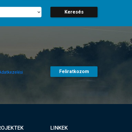
Keresés
Feliratkozom
Adatkezelési
ROJEKTEK
LINKEK