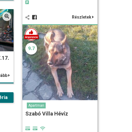
Részletek
9.7
.17.
vább
éria
Apartman
Szabó Villa Hévíz