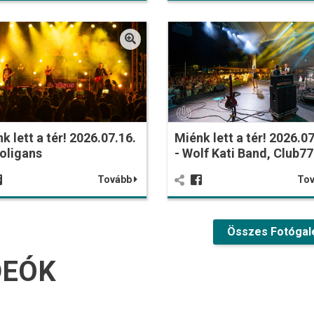
k lett a tér! 2026.07.16.
Miénk lett a tér! 2026.07
oligans
- Wolf Kati Band, Club77
Tovább
To
Összes Fotógal
DEÓK