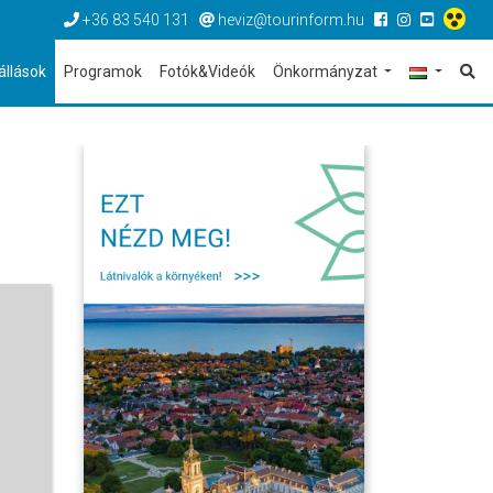
+36 83 540 131
heviz@tourinform.hu
állások
Programok
Fotók&Videók
Önkormányzat