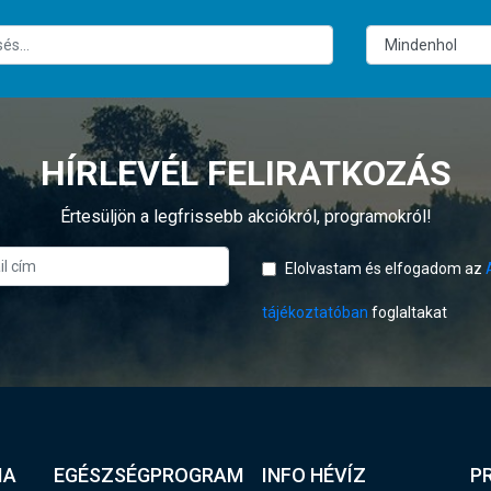
HÍRLEVÉL FELIRATKOZÁS
Értesüljön a legfrissebb akciókról, programokról!
Elolvastam és elfogadom az
tájékoztatóban
foglaltakat
IA
EGÉSZSÉGPROGRAM
INFO HÉVÍZ
P