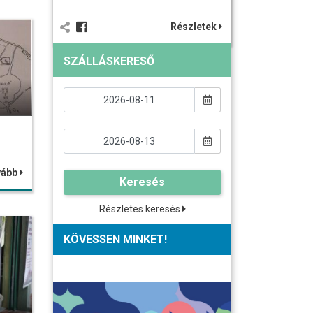
Részletek
SZÁLLÁSKERESŐ
vább
Keresés
Részletes keresés
KÖVESSEN MINKET!