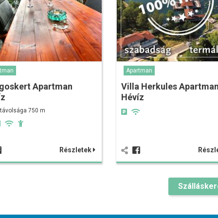
rtman
Apartman
ágoskert Apartman
Villa Herkules Apartma
íz
Hévíz
 távolsága 750 m
Részletek
Részl
Szálláske