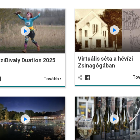
Virtuális séta a hévízi
ziBivaly Duatlon 2025
Zsinagógában
To
Tovább