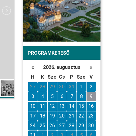
PROGRAMKERESŐ
«
2026. augusztus
»
H
K
Sze
Cs
P
Szo
V
27
28
29
30
31
1
2
3
4
5
6
7
8
9
10
11
12
13
14
15
16
17
18
19
20
21
22
23
24
25
26
27
28
29
30
31
1
2
3
4
5
6