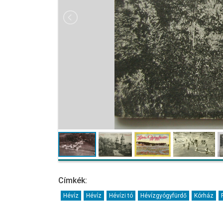
Címkék:
Hévíz
Hévíz
Hévízi tó
Hévízgyógyfürdő
Kórház