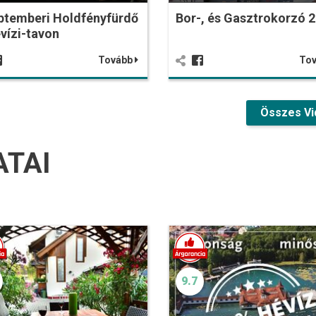
ptemberi Holdfényfürdő
Bor-, és Gasztrokorzó 
vízi-tavon
Tovább
To
Összes Vi
ATAI
9.7