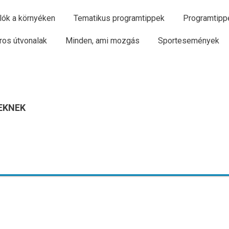
lók a környéken
Tematikus programtippek
Programtipp
ros útvonalak
Minden, ami mozgás
Sportesemények
EKNEK