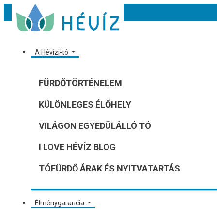
A Hévízi-tó
FÜRDŐTÖRTÉNELEM
KÜLÖNLEGES ÉLŐHELY
VILÁGON EGYEDÜLÁLLÓ TÓ
I LOVE HÉVÍZ BLOG
TÓFÜRDŐ ÁRAK ÉS NYITVATARTÁS
Élménygarancia