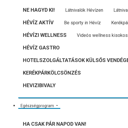
NE HAGYD KI!
Látnivalók Hévízen
Látniva
HÉVÍZ AKTÍV
Be sporty in Hévíz
Kerékpá
HÉVÍZI WELLNESS
Videós wellness kisokos
HÉVÍZ GASTRO
HOTELSZOLGÁLTATÁSOK KÜLSŐS VENDÉG
KERÉKPÁRKÖLCSÖNZÉS
HEVIZIBIVALY
Egészségprogram
HA CSAK PÁR NAPOD VAN!