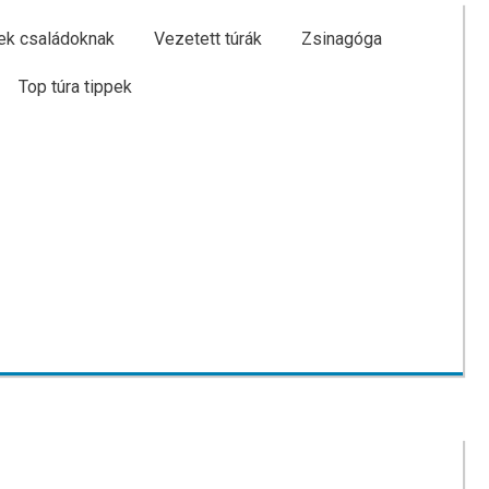
ek családoknak
Vezetett túrák
Zsinagóga
Top túra tippek