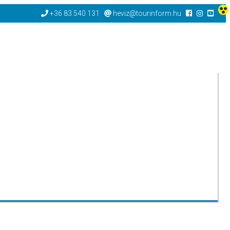
+36 83 540 131
heviz@tourinform.hu