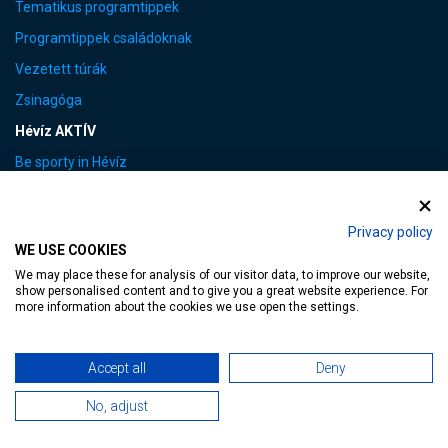
Tematikus programtippek
Programtippek családoknak
Vezetett túrák
Zsinagóga
Hévíz AKTÍV
Be sporty in Hévíz
Kerékpáros útvonalak
Minden, ami mozgás
Privacy policy
WE USE COOKIES
Sportesemények
We may place these for analysis of our visitor data, to improve our website,
Top túra tippek
show personalised content and to give you a great website experience. For
more information about the cookies we use open the settings.
Hévízi WELLNESS
Videós wellness kisokos
Accept all
Deny
Hévíz GASTRO
No, adjust
Hotelszolgáltatások külsős vendégeknek
Kerékpárkölcsönzés