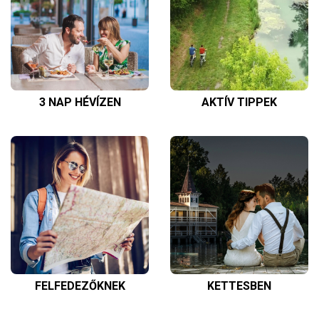
3 NAP HÉVÍZEN
AKTÍV TIPPEK
FELFEDEZŐKNEK
KETTESBEN