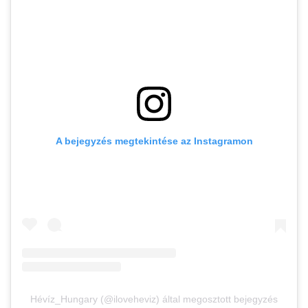
A bejegyzés megtekintése az Instagramon
Hévíz_Hungary (@iloveheviz) által megosztott bejegyzés