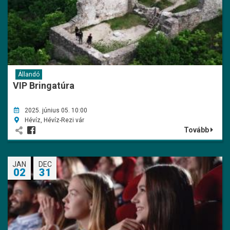
Állandó
VIP Bringatúra
2025. június 05. 10:00
Hévíz, Hévíz-Rezi vár
Tovább
JAN
DEC
02
31