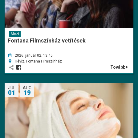
Mozi
Fontana Filmszínház vetítések
2026. január 02. 13:45
Hévíz, Fontana Filmszínház
Tovább
JÚL
AUG
01
19