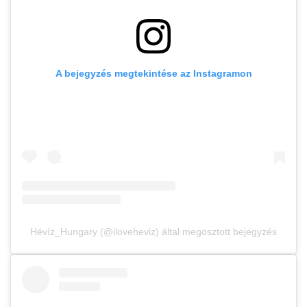
A bejegyzés megtekintése az Instagramon
Hévíz_Hungary (@iloveheviz) által megosztott bejegyzés