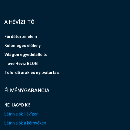
A HÉVÍZI-TÓ
Fürdőtörténelem
Különleges élőhely
Világon egyedülálló tó
I love Hévíz BLOG
Tófürdő árak és nyitvatartás
ÉLMÉNYGARANCIA
NE HAGYD KI!
Látnivalók Hévízen
Látnivalók a környéken