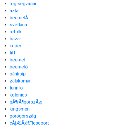
régiségvásár
azta
beemelÅ
svetlana
refolk
bazar
koper
lift
beemel
beemelő
pánksíp
zalakomar
turinfo
kolonics
gÃ¶rÃ¶gorszÃ¡g
kingsmen
görögország
cÃƒÆ’Ã‚â€°lcsoport