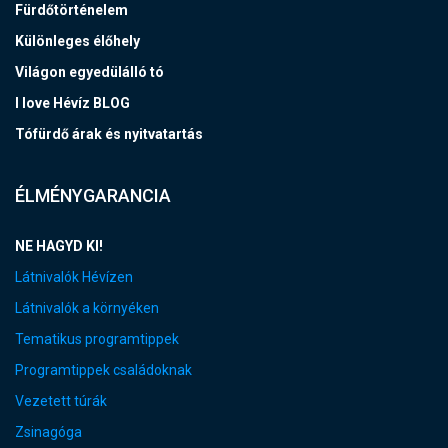
Fürdőtörténelem
Különleges élőhely
Világon egyedülálló tó
I love Hévíz BLOG
Tófürdő árak és nyitvatartás
ÉLMÉNYGARANCIA
NE HAGYD KI!
Látnivalók Hévízen
Látnivalók a környéken
Tematikus programtippek
Programtippek családoknak
Vezetett túrák
Zsinagóga