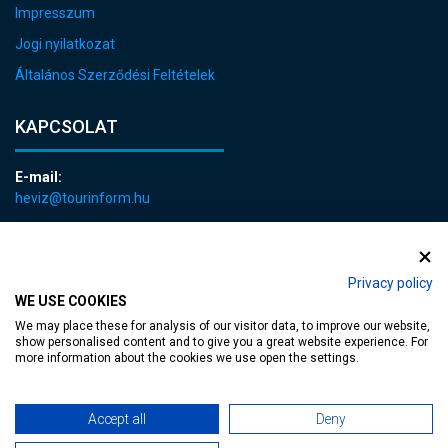
Impresszum
Jogi nyilatkozat
Általános Szerződési Feltételek
KAPCSOLAT
E-mail:
heviz@tourinform.hu
Telefon:
+36 83 540 131
Privacy policy
WE USE COOKIES
We may place these for analysis of our visitor data, to improve our website,
show personalised content and to give you a great website experience. For
more information about the cookies we use open the settings.
akadálymentesített weblap
| Copyright © 2024 Hévíz Város Önkormányzata,
Accept all
Deny
Designed by
MediaGum
|
Süti megújítás
|
Sitemap