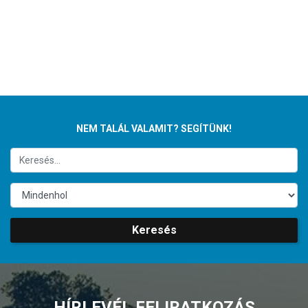
NEM TALÁL VALAMIT? SEGÍTÜNK!
Keresés
HÍRLEVÉL FELIRATKOZÁS