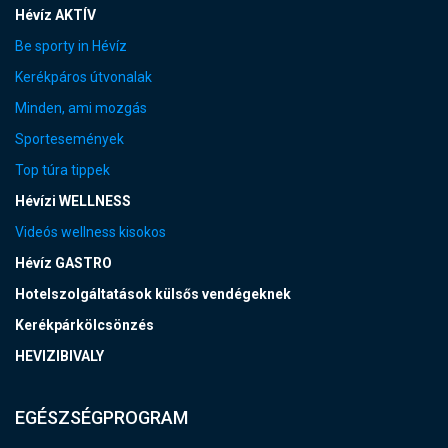
Hévíz AKTÍV
Be sporty in Hévíz
Kerékpáros útvonalak
Minden, ami mozgás
Sportesemények
Top túra tippek
Hévízi WELLNESS
Videós wellness kisokos
Hévíz GASTRO
Hotelszolgáltatások külsős vendégeknek
Kerékpárkölcsönzés
HEVIZIBIVALY
EGÉSZSÉGPROGRAM