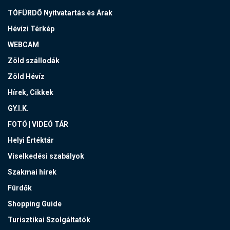
TÓFÜRDŐ Nyitvatartás és Árak
Hévízi Térkép
WEBCAM
Zöld szállodák
Zöld Hévíz
Hírek, Cikkek
GY.I.K.
FOTÓ | VIDEÓ TÁR
Helyi Értéktár
Viselkedési szabályok
Szakmai hírek
Fürdők
Shopping Guide
Turisztikai Szolgáltatók