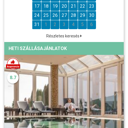
17
18
19
20
21
22
23
24
25
26
27
28
29
30
31
1
2
3
4
5
6
Részletes keresés
HETI SZÁLLÁSAJÁNLATOK
8.7