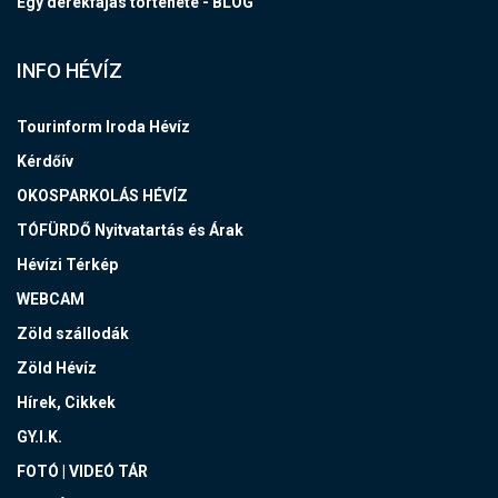
Egy derékfájás története - BLOG
INFO HÉVÍZ
Tourinform Iroda Hévíz
Kérdőív
OKOSPARKOLÁS HÉVÍZ
TÓFÜRDŐ Nyitvatartás és Árak
Hévízi Térkép
WEBCAM
Zöld szállodák
Zöld Hévíz
Hírek, Cikkek
GY.I.K.
FOTÓ | VIDEÓ TÁR