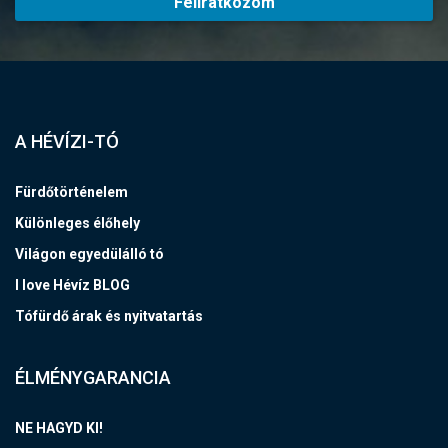
Feliratkozom
A HÉVÍZI-TÓ
Fürdőtörténelem
Különleges élőhely
Világon egyedülálló tó
I love Hévíz BLOG
Tófürdő árak és nyitvatartás
ÉLMÉNYGARANCIA
NE HAGYD KI!