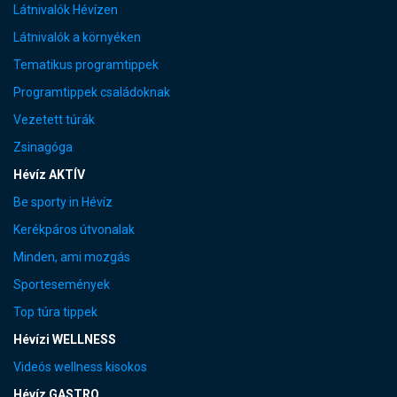
Látnivalók Hévízen
Látnivalók a környéken
Tematikus programtippek
Programtippek családoknak
Vezetett túrák
Zsinagóga
Hévíz AKTÍV
Be sporty in Hévíz
Kerékpáros útvonalak
Minden, ami mozgás
Sportesemények
Top túra tippek
Hévízi WELLNESS
Videós wellness kisokos
Hévíz GASTRO