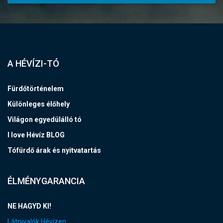
A HÉVÍZI-TÓ
Fürdőtörténelem
Különleges élőhely
Világon egyedülálló tó
I love Hévíz BLOG
Tófürdő árak és nyitvatartás
ÉLMÉNYGARANCIA
NE HAGYD KI!
Látnivalók Hévízen