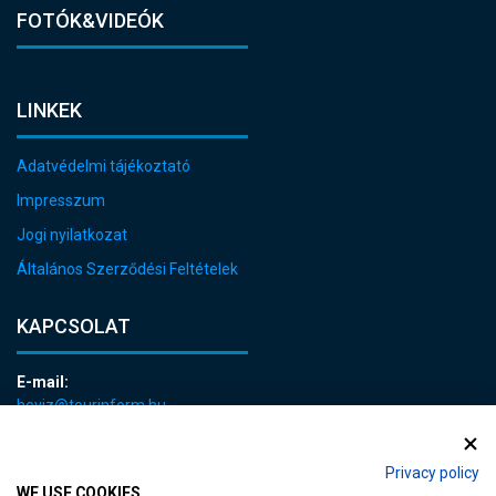
FOTÓK&VIDEÓK
LINKEK
Adatvédelmi tájékoztató
Impresszum
Jogi nyilatkozat
Általános Szerződési Feltételek
KAPCSOLAT
E-mail:
heviz@tourinform.hu
Telefon:
+36 83 540 131
Privacy policy
WE USE COOKIES