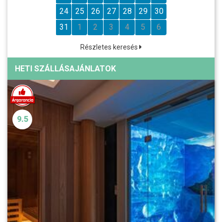
24
25
26
27
28
29
30
31
1
2
3
4
5
6
Részletes keresés
HETI SZÁLLÁSAJÁNLATOK
9.5