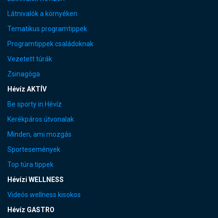
Látnivalók a környéken
Tematikus programtippek
Programtippek családoknak
Vezetett túrák
Zsinagóga
Hévíz AKTÍV
Be sporty in Hévíz
Kerékpáros útvonalak
Minden, ami mozgás
Sportesemények
Top túra tippek
Hévízi WELLNESS
Videós wellness kisokos
Hévíz GASTRO