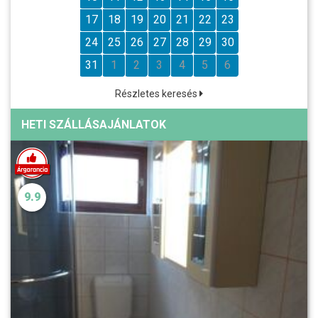
17
18
19
20
21
22
23
24
25
26
27
28
29
30
31
1
2
3
4
5
6
Részletes keresés
HETI SZÁLLÁSAJÁNLATOK
9.9