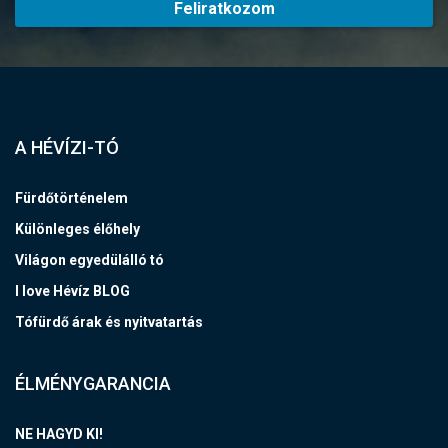
Feliratkozom
A HÉVÍZI-TÓ
Fürdőtörténelem
Különleges élőhely
Világon egyedülálló tó
I love Hévíz BLOG
Tófürdő árak és nyitvatartás
ÉLMÉNYGARANCIA
NE HAGYD KI!