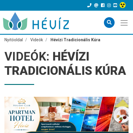
Nyitóoldal
Videók
Hévízi Tradicionális Kúra
VIDEÓK:
HÉVÍZI
TRADICIONÁLIS KÚRA