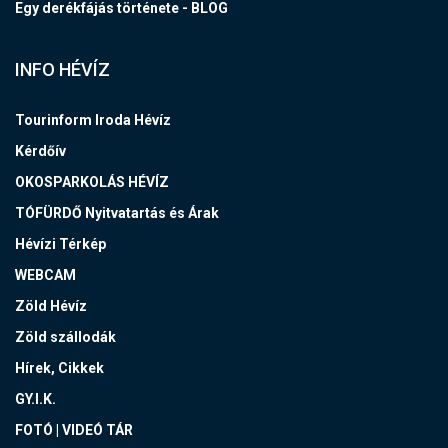
Egy derékfájás története - BLOG
INFO HÉVÍZ
Tourinform Iroda Hévíz
Kérdőív
OKOSPARKOLÁS HÉVÍZ
TÓFÜRDŐ Nyitvatartás és Árak
Hévízi Térkép
WEBCAM
Zöld Hévíz
Zöld szállodák
Hírek, Cikkek
GY.I.K.
FOTÓ | VIDEÓ TÁR