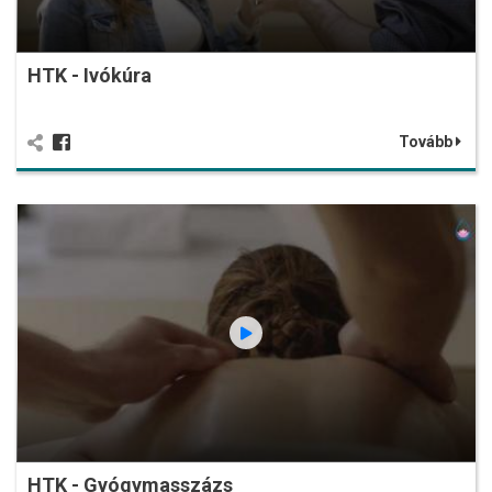
HTK - Ivókúra
Tovább
HTK - Gyógymasszázs