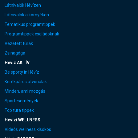
Látnivalók Hévízen
Látnivalók a környéken
Tematikus programtippek
Programtippek családoknak
Vezetett túrák
Zsinagóga
Hévíz AKTÍV
Be sporty in Hévíz
Kerékpáros útvonalak
Minden, ami mozgás
Sportesemények
Top túra tippek
Hévízi WELLNESS
Videós wellness kisokos