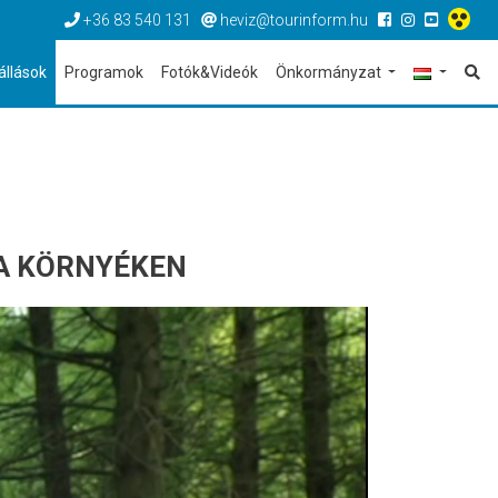
+36 83 540 131
heviz@tourinform.hu
állások
Programok
Fotók&Videók
Önkormányzat
A KÖRNYÉKEN