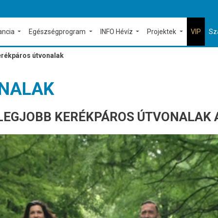
ancia
Egészségprogram
INFO Hévíz
Projektek
VIP
Sz
rékpáros útvonalak
ONALAK
 LEGJOBB KERÉKPÁROS ÚTVONALAK 