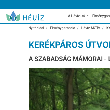
A Hévízi-tó
Élménygar
Nyitóoldal
Élménygarancia
Hévíz AKTÍV
Ke
KERÉKPÁROS ÚTV
A SZABADSÁG MÁMORA! -