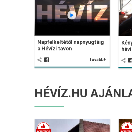
Napfelkeltétől napnyugtáig
Kén
a Hévízi tavon
héví
Tovább
HÉVÍZ.HU AJÁNL