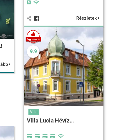
Részletek
!
9.9
vább
Villa
Villa Lucia Hévíz…