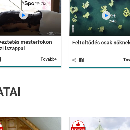
yeztetés mesterfokon
Feltöltődés csak nőknek
zi iszappal
Tovább
To
ATAI