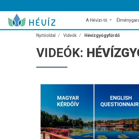
A Hévízi-tó
Élménygar
Nyitóoldal
Videók
Hévízgyógyfürdő
VIDEÓK:
HÉVÍZG