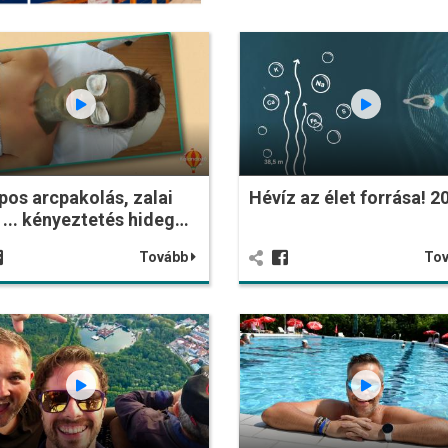
pos arcpakolás, zalai
Hévíz az élet forrása! 2
 ... kényeztetés hideg…
Tovább
To