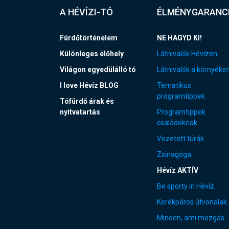
A HÉVÍZI-TÓ
ÉLMÉNYGARANC
Fürdőtörténelem
NE HAGYD KI!
Különleges élőhely
Látnivalók Hévízen
Világon egyedülálló tó
Látnivalók a környéke
I love Hévíz BLOG
Tematikus
programtippek
Tófürdő árak és
nyitvatartás
Programtippek
családoknak
Vezetett túrák
Zsinagóga
Hévíz AKTÍV
Be sporty in Hévíz
Kerékpáros útvonalak
Minden, ami mozgás