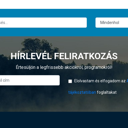
HÍRLEVÉL FELIRATKOZÁS
Értesüljön a legfrissebb akciókról, programokról!
Elolvastam és elfogadom az
tájékoztatóban
foglaltakat