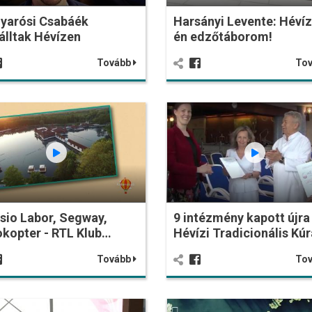
yarósi Csabáék
Harsányi Levente: Hévíz
álltak Hévízen
én edzőtáborom!
Tovább
To
sio Labor, Segway,
9 intézmény kapott újra
kopter - RTL Klub…
Hévízi Tradicionális Kú
Tovább
To