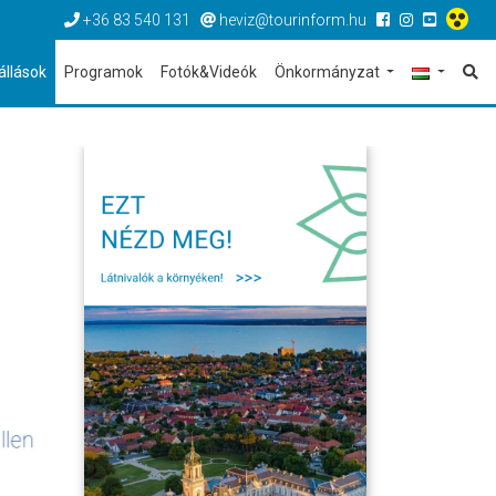
+36 83 540 131
heviz@tourinform.hu
állások
Programok
Fotók&Videók
Önkormányzat