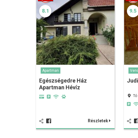
8.1
9.5
Apartman
Ven
Egészségedre Ház
Jud
Apartman Hévíz
Tó
Részletek