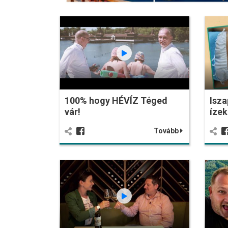
100% hogy HÉVÍZ Téged
Isza
vár!
ízek
Tovább