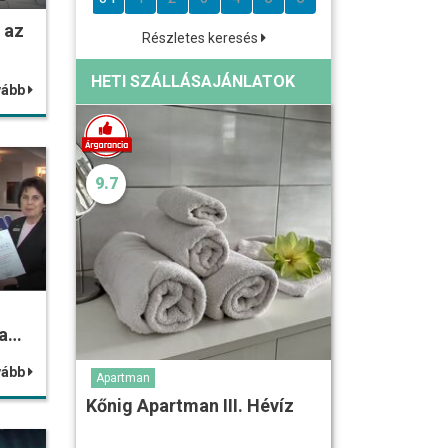
 az
Részletes keresés
HETI SZÁLLÁSAJÁNLATOK
vább
9.7
ra…
vább
Apartman
Kőnig Apartman III. Hévíz