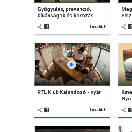
Gyógyulás, prevenció,
Mag
kívánságok és borozás…
elsz
Tovább
RTL Klub Kalandozó - nyár
Kine
Gyro
Tovább