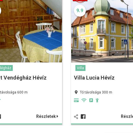
9.9
dégház
Villa
it Vendégház Hévíz
Villa Lucia Hévíz
 távolsága 600 m
Tó távolsága 300 m
Részletek
Részl