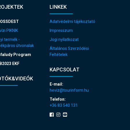
ROJEKTEK
LINKEK
OSSDEST
Adatvédelmi tájékoztató
ízi PIKNIK
Impresszum
yi termék -
Jogi nyilatkozat
rékpáros útvonalak
Általános Szerződési
sfaludy Program
Feltételek
B2023 EKF
KAPCSOLAT
OTÓK&VIDEÓK
E-mail:
heviz@tourinform.hu
Telefon:
+36 83 540 131