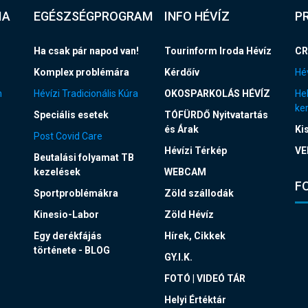
IA
EGÉSZSÉGPROGRAM
INFO HÉVÍZ
P
Ha csak pár napod van!
Tourinform Iroda Hévíz
CR
Komplex problémára
Kérdőív
Hév
n
Hévízi Tradicionális Kúra
OKOSPARKOLÁS HÉVÍZ
Hel
ke
Speciális esetek
TÓFÜRDŐ Nyitvatartás
és Árak
Ki
Post Covid Care
Hévízi Térkép
VE
Beutalási folyamat TB
kezelések
WEBCAM
F
Sportproblémákra
Zöld szállodák
Kinesio-Labor
Zöld Hévíz
Egy derékfájás
Hírek, Cikkek
története - BLOG
GY.I.K.
FOTÓ | VIDEÓ TÁR
Helyi Értéktár