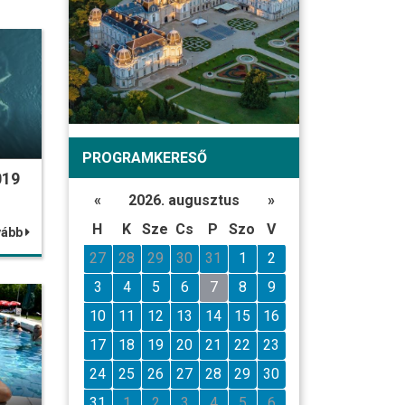
PROGRAMKERESŐ
019
«
2026. augusztus
»
H
K
Sze
Cs
P
Szo
V
vább
27
28
29
30
31
1
2
3
4
5
6
7
8
9
10
11
12
13
14
15
16
17
18
19
20
21
22
23
24
25
26
27
28
29
30
31
1
2
3
4
5
6