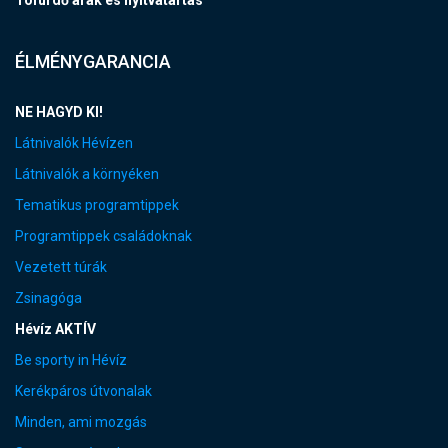
Tófürdő árak és nyitvatartás
ÉLMÉNYGARANCIA
NE HAGYD KI!
Látnivalók Hévízen
Látnivalók a környéken
Tematikus programtippek
Programtippek családoknak
Vezetett túrák
Zsinagóga
Hévíz AKTÍV
Be sporty in Hévíz
Kerékpáros útvonalak
Minden, ami mozgás