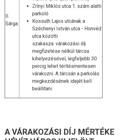
Zrínyi Miklós utca 1. szám alatti
parkoló
II.
Kossuth Lajos utcának a
Sárga
Széchenyi István utca - Honvéd
utca közötti
szakasza: várakozási díj
megfizetése nélkül tárcsa
kihelyezésével, legfeljebb 30
percig lehet térítésmentesen
várakozni. A tárcsán a parkolás
megkezdésének idejét kell
beállítani.
A VÁRAKOZÁSI DÍJ MÉRTÉKE