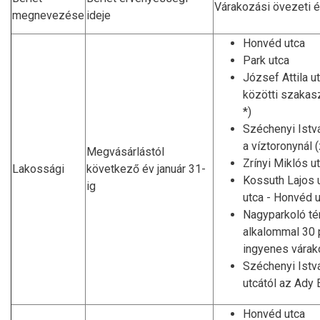
Várakozási övezeti 
megnevezése
ideje
Honvéd utca
Park utca
József Attila u
közötti szakas
*)
Széchenyi Istvá
a víztoronynál (
Megvásárlástól
Zrínyi Miklós u
Lakossági
következő év január 31-
Kossuth Lajos 
ig
utca - Honvéd 
Nagyparkoló tér
alkalommal 30 
ingyenes vára
Széchenyi Istv
utcától az Ady 
Honvéd utca