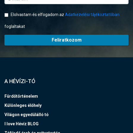
Elolvastam és elfogadom az
Adatkezelési tájékoztatóban
foglaltakat
Feliratkozom
A HÉVÍZI-TÓ
Fürdőtörténelem
Különleges élőhely
Világon egyedülálló tó
I love Hévíz BLOG