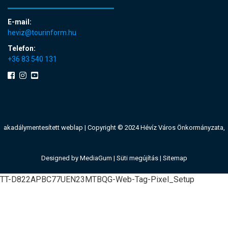
E-mail:
heviz@tourinform.hu
Telefon:
+36 83 540 131
akadálymentesített weblap
| Copyright © 2024 Hévíz Város Önkormányzata,
Designed by
MediaGum
|
Süti megújítás
|
Sitemap
TT-D822APBC77UEN23MTBQG-Web-Tag-Pixel_Setup