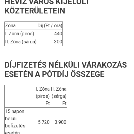
HÉVÍZ VÁROS KIJELÖLT
KÖZTERÜLETEIN
Zóna
Díj (Ft / óra)
I. Zóna (piros)
440
II. Zóna (sárga)
300
DÍJFIZETÉS NÉLKÜLI VÁRAKOZÁS
ESETÉN A PÓTDÍJ ÖSSZEGE
I. Zóna
II. Zóna
(piros)
(sárga)
Ft
Ft
15 napon
belüli
5.720
3.900
befizetés
esetén