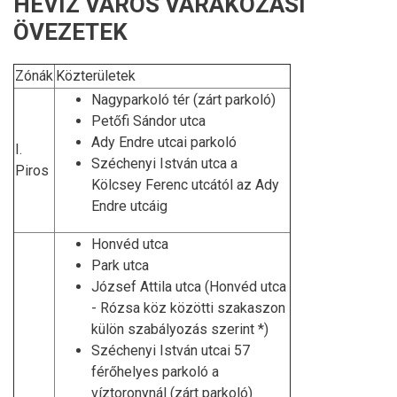
HÉVÍZ VÁROS VÁRAKOZÁSI
ÖVEZETEK
Zónák
Közterületek
Nagyparkoló tér (zárt parkoló)
Petőfi Sándor utca
Ady Endre utcai parkoló
I.
Széchenyi István utca a
Piros
Kölcsey Ferenc utcától az Ady
Endre utcáig
Honvéd utca
Park utca
József Attila utca (Honvéd utca
- Rózsa köz közötti szakaszon
külön szabályozás szerint *)
Széchenyi István utcai 57
férőhelyes parkoló a
víztoronynál (zárt parkoló)