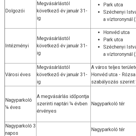
Megvásárlástól
Park utca
Dolgozói
következő év január 31-
Széchenyi Istvá
ig
a víztoronynál (
Honvéd utca
Megvásárlástól
Park utca
Intézményi
következő év január 31-
Széchenyi Istvá
ig
a víztoronynál (
Megvásárlástól
A város teljes terüle
Városi éves
következő év január 31-
Honvéd utca - Rózsa
ig
szabályozás szerint 
A megvásárlás időpontja
Nagyparkoló
szerinti naptári ¼ évben
Nagyparkoló tér
¼ éves
érvényes
Nagyparkoló 3
Nagyparkoló tér
napos