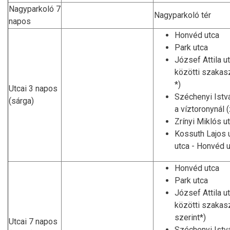
Nagyparkoló 7
Nagyparkoló tér
napos
Honvéd utca
Park utca
József Attila u
közötti szakas
*)
Utcai 3 napos
Széchenyi Istvá
(sárga)
a víztoronynál (
Zrínyi Miklós ut
Kossuth Lajos 
utca - Honvéd 
Honvéd utca
Park utca
József Attila u
közötti szakas
szerint*)
Utcai 7 napos
Széchenyi Istvá