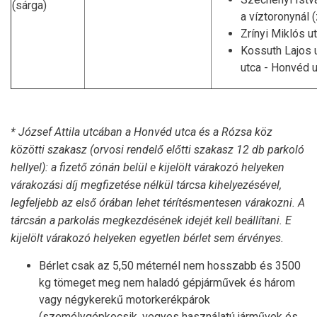
(sárga)
a víztoronynál 
Zrínyi Miklós u
Kossuth Lajos 
utca - Honvéd 
* József Attila utcában a Honvéd utca és a Rózsa köz
közötti szakasz (orvosi rendelő előtti szakasz 12 db parkoló
hellyel): a fizető zónán belül e kijelölt várakozó helyeken
várakozási díj megfizetése nélkül tárcsa kihelyezésével,
legfeljebb az első órában lehet térítésmentesen várakozni. A
tárcsán a parkolás megkezdésének idejét kell beállítani. E
kijelölt várakozó helyeken egyetlen bérlet sem érvényes.
Bérlet csak az 5,50 méternél nem hosszabb és 3500
kg tömeget meg nem haladó gépjárművek és három
vagy négykerekű motorkerékpárok
(személygépkocsik, vegyes használatú járművek és