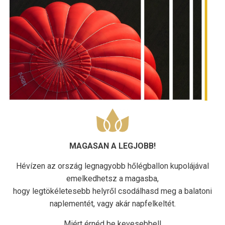
MAGASAN A LEGJOBB!
Hévízen az ország legnagyobb hőlégballon kupolájával
emelkedhetsz a magasba,
hogy legtökéletesebb helyről csodálhasd meg a balatoni
naplementét, vagy akár napfelkeltét.
Miért érnéd be kevesebbel!