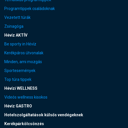
Programtippek családoknak
Vezetett túrák
Zsinagóga
Hévíz AKTÍV
Be sporty in Hévíz
Kerékpáros útvonalak
Minden, ami mozgás
Sportesemények
Top túra tippek
Hévízi WELLNESS
Videós wellness kisokos
Hévíz GASTRO
Hotelszolgáltatások külsős vendégeknek
Kerékpárkölcsönzés