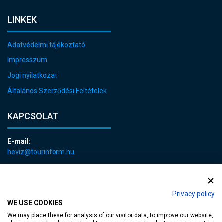
LINKEK
Adatvédelmi tájékoztató
Impresszum
Jogi nyilatkozat
Általános Szerződési Feltételek
KAPCSOLAT
E-mail:
heviz@tourinform.hu
Telefon:
+36 83 540 131
Privacy policy
WE USE COOKIES
We may place these for analysis of our visitor data, to improve our website,