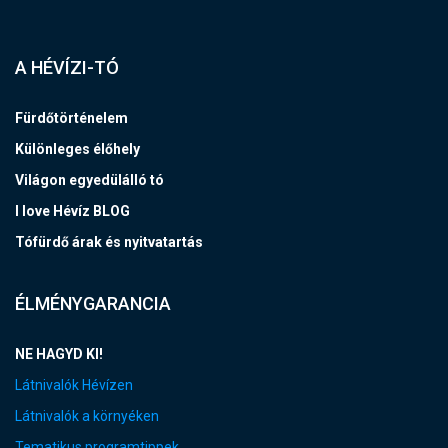
A HÉVÍZI-TÓ
Fürdőtörténelem
Különleges élőhely
Világon egyedülálló tó
I love Hévíz BLOG
Tófürdő árak és nyitvatartás
ÉLMÉNYGARANCIA
NE HAGYD KI!
Látnivalók Hévízen
Látnivalók a környéken
Tematikus programtippek