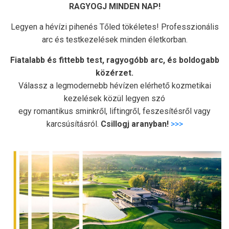
RAGYOGJ MINDEN NAP!
Legyen a hévízi pihenés Tőled tökéletes! Professzionális
arc és testkezelések minden életkorban.
Fiatalabb és fittebb test, ragyogóbb arc, és boldogabb
közérzet.
Válassz a legmodernebb hévízen elérhető kozmetikai
kezelések közül legyen szó
egy romantikus sminkről, liftingről, feszesítésről vagy
karcsúsításról.
Csillogj aranyban!
>>>