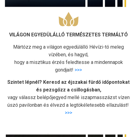
VILÁGON EGYEDÜLÁLLÓ TERMÉSZETES TERMÁLTÓ
Mártózz meg a világon egyedülálló Hévízi-tó meleg
vízében, és hagyd,
hogy a misztikus érzés feledtesse a mindennapok
gondjait!
>>>
Szintet lépnél? Keresd az éjszakai fürdő időpontokat
és pezsgőzz a csillogásban,
vagy válassz belépőjegyed mellé iszapmasszázst vízen
úszó pavilonban és élvezd a legtökéletesebb ellazulást!
>>>