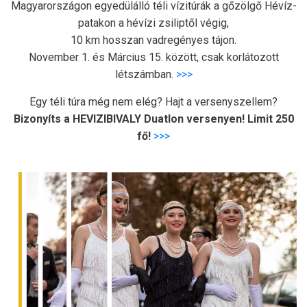
Magyarországon egyedülálló téli vízitúrák a gőzölgő Hévíz-
patakon a hévízi zsiliptől végig,
10 km hosszan vadregényes tájon.
November 1. és Március 15. között, csak korlátozott
létszámban.
>>>
Egy téli túra még nem elég? Hajt a versenyszellem?
Bizonyíts a HEVIZIBIVALY Duatlon versenyen! Limit 250
fő!
>>>