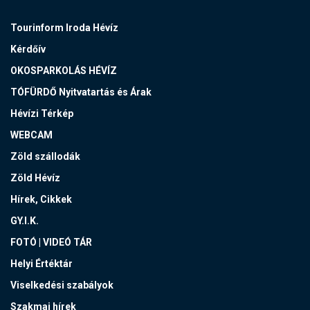
Tourinform Iroda Hévíz
Kérdőív
OKOSPARKOLÁS HÉVÍZ
TÓFÜRDŐ Nyitvatartás és Árak
Hévízi Térkép
WEBCAM
Zöld szállodák
Zöld Hévíz
Hírek, Cikkek
GY.I.K.
FOTÓ | VIDEÓ TÁR
Helyi Értéktár
Viselkedési szabályok
Szakmai hírek