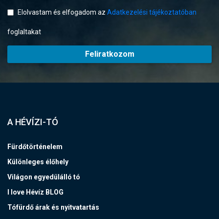
Elolvastam és elfogadom az
Adatkezelési tájékoztatóban
foglaltakat
Feliratkozom
A HÉVÍZI-TÓ
Fürdőtörténelem
Különleges élőhely
Világon egyedülálló tó
I love Hévíz BLOG
Tófürdő árak és nyitvatartás