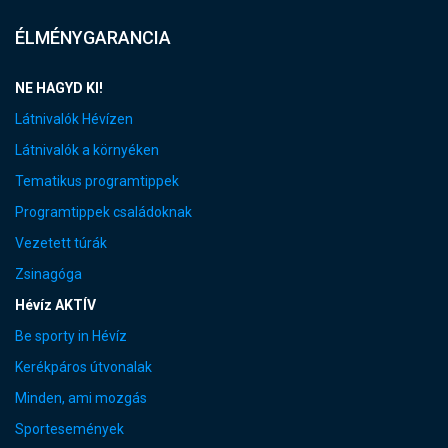
ÉLMÉNYGARANCIA
NE HAGYD KI!
Látnivalók Hévízen
Látnivalók a környéken
Tematikus programtippek
Programtippek családoknak
Vezetett túrák
Zsinagóga
Hévíz AKTÍV
Be sporty in Hévíz
Kerékpáros útvonalak
Minden, ami mozgás
Sportesemények