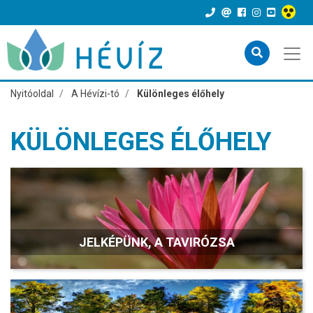
Nyitóoldal
A Hévízi-tó
Különleges élőhely
KÜLÖNLEGES ÉLŐHELY
JELKÉPÜNK, A TAVIRÓZSA