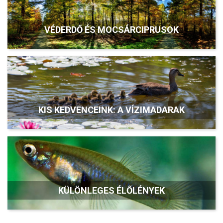
VÉDERDŐ ÉS MOCSÁRCIPRUSOK
KIS KEDVENCEINK: A VÍZIMADARAK
KÜLÖNLEGES ÉLŐLÉNYEK