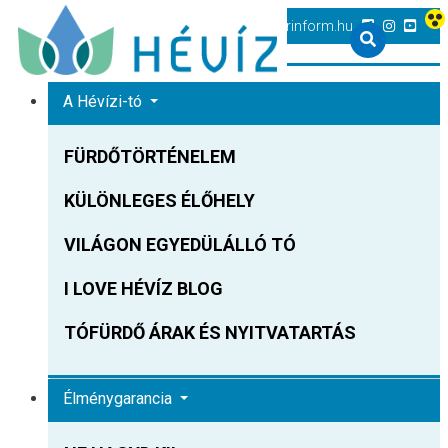
+36 83 540 131
heviz@tourinform.hu
A Hévízi-tó
FÜRDŐTÖRTÉNELEM
KÜLÖNLEGES ÉLŐHELY
VILÁGON EGYEDÜLÁLLÓ TÓ
I LOVE HÉVÍZ BLOG
TÓFÜRDŐ ÁRAK ÉS NYITVATARTÁS
Élménygarancia