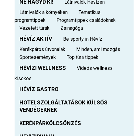
NE HAGYD KI!
Látnivalók Hévízen
Látnivalók a környéken
Tematikus
programtippek
Programtippek családoknak
Vezetett túrák
Zsinagóga
HÉVÍZ AKTÍV
Be sporty in Hévíz
Kerékpáros útvonalak
Minden, ami mozgás
Sportesemények
Top túra tippek
HÉVÍZI WELLNESS
Videós wellness
kisokos
HÉVÍZ GASTRO
HOTELSZOLGÁLTATÁSOK KÜLSŐS
VENDÉGEKNEK
KERÉKPÁRKÖLCSÖNZÉS