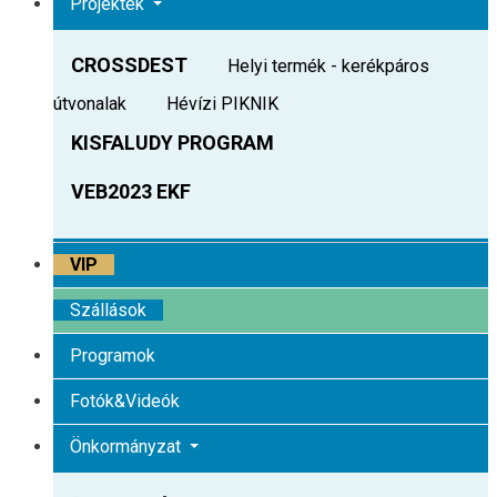
Projektek
CROSSDEST
Helyi termék - kerékpáros
útvonalak
Hévízi PIKNIK
KISFALUDY PROGRAM
VEB2023 EKF
VIP
Szállások
Programok
Fotók&Videók
Önkormányzat