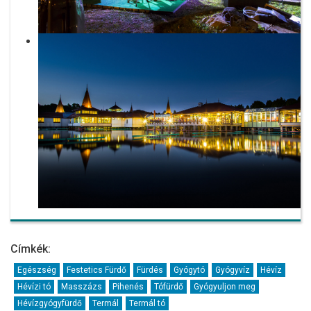
Címkék:
Egészség
Festetics Fürdő
Fürdés
Gyógytó
Gyógyvíz
Hévíz
Hévízi tó
Masszázs
Pihenés
Tófürdő
Gyógyuljon meg
Hévízgyógyfürdő
Termál
Termál tó