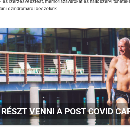
s- és ízérzésvesztést, memóriazavarokat és hallószervi tünetek
táni szindrómáról beszélünk.
 RÉSZT VENNI A POST COVID C