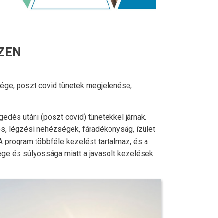
ZEN
ége, poszt covid tünetek megjelenése,
dés utáni (poszt covid) tünetekkel járnak.
s, légzési nehézségek, fáradékonyság, ízület
A program többféle kezelést tartalmaz, és a
sége és súlyossága miatt a javasolt kezelések