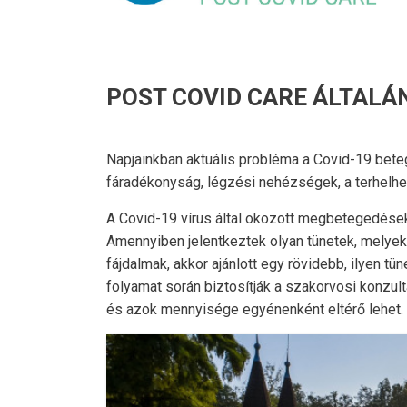
POST COVID CARE ÁLTAL
Napjainkban aktuális probléma a Covid-19 bet
fáradékonyság, légzési nehézségek, a terhelh
A Covid-19 vírus által okozott megbetegedések
Amennyiben jelentkeztek olyan tünetek, melye
fájdalmak, akkor ajánlott egy rövidebb, ilyen 
folyamat során biztosítják a szakorvosi konzul
és azok mennyisége egyénenként eltérő lehet.