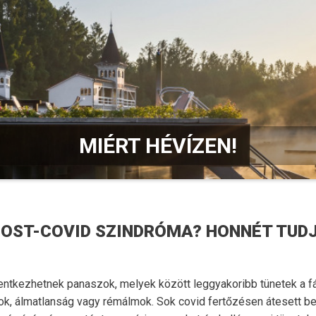
MIÉRT HÉVÍZEN!
POST-COVID SZINDRÓMA? HONNÉT TUDJ
elentkezhetnek panaszok, melyek között leggyakoribb tünetek a
k, álmatlanság vagy rémálmok. Sok covid fertőzésen átesett be