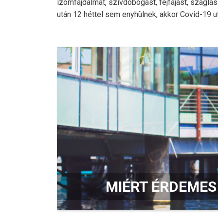
izomfájdalmat, szívdobogást, fejfájást, szaglá
után 12 héttel sem enyhülnek, akkor Covid-19 u
MIÉRT ÉRDEMES