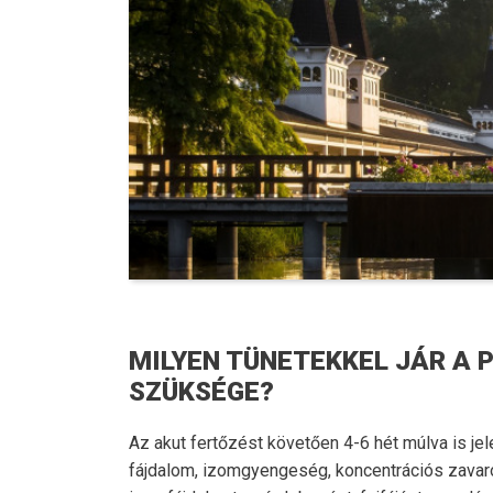
MILYEN TÜNETEKKEL JÁR A 
SZÜKSÉGE?
Az akut fertőzést követően 4-6 hét múlva is j
fájdalom, izomgyengeség, koncentrációs zavaro