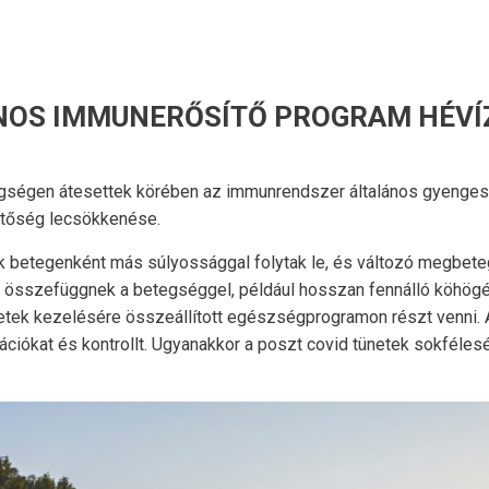
ÁNOS IMMUNERŐSÍTŐ PROGRAM HÉVÍ
egségen átesettek körében az immunrendszer általános gyenges
etőség lecsökkenése.
 betegenként más súlyossággal folytak le, és változó megbetege
k összefüggnek a betegséggel, például hosszan fennálló köhögé
tünetek kezelésére összeállított egészségprogramon részt venni. 
tációkat és kontrollt. Ugyanakkor a poszt covid tünetek sokféle