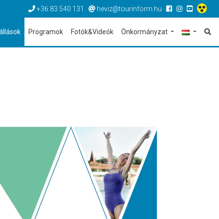
+36 83 540 131
heviz@tourinform.hu
állások
Programok
Fotók&Videók
Önkormányzat