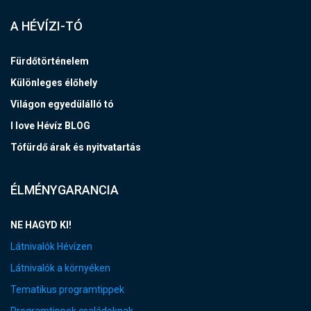
A HÉVÍZI-TÓ
Fürdőtörténelem
Különleges élőhely
Világon egyedülálló tó
I love Hévíz BLOG
Tófürdő árak és nyitvatartás
ÉLMÉNYGARANCIA
NE HAGYD KI!
Látnivalók Hévízen
Látnivalók a környéken
Tematikus programtippek
Programtippek családoknak