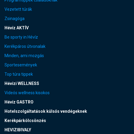
Vezetett túrák
Zsinagóga
Hévíz AKTÍV
Be sporty in Hévíz
Kerékpáros útvonalak
Minden, ami mozgás
Sportesemények
Top túra tippek
Hévízi WELLNESS
Videós wellness kisokos
Hévíz GASTRO
Hotelszolgáltatások külsős vendégeknek
Kerékpárkölcsönzés
HEVIZIBIVALY