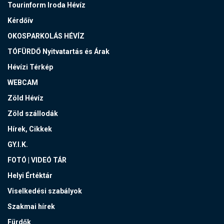
Tourinform Iroda Hévíz
Kérdőív
OKOSPARKOLÁS HÉVÍZ
TÓFÜRDŐ Nyitvatartás és Árak
Hévízi Térkép
WEBCAM
Zöld Hévíz
Zöld szállodák
Hírek, Cikkek
GY.I.K.
FOTÓ | VIDEÓ TÁR
Helyi Értéktár
Viselkedési szabályok
Szakmai hírek
Fürdők