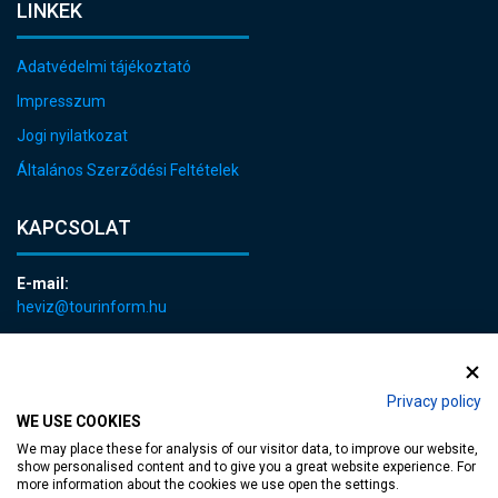
LINKEK
Adatvédelmi tájékoztató
Impresszum
Jogi nyilatkozat
Általános Szerződési Feltételek
KAPCSOLAT
E-mail:
heviz@tourinform.hu
Telefon:
+36 83 540 131
Privacy policy
WE USE COOKIES
We may place these for analysis of our visitor data, to improve our website,
show personalised content and to give you a great website experience. For
more information about the cookies we use open the settings.