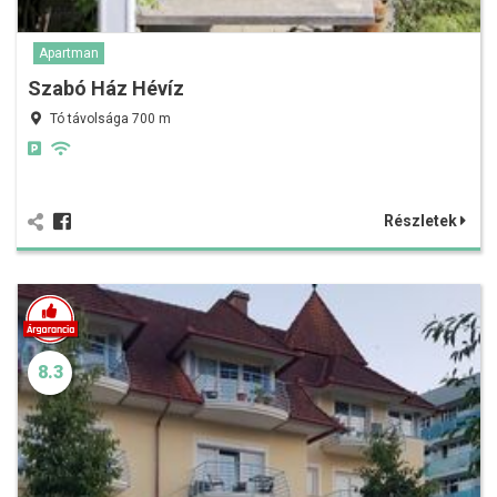
Apartman
Szabó Ház Hévíz
Tó távolsága 700 m
Részletek
8.3