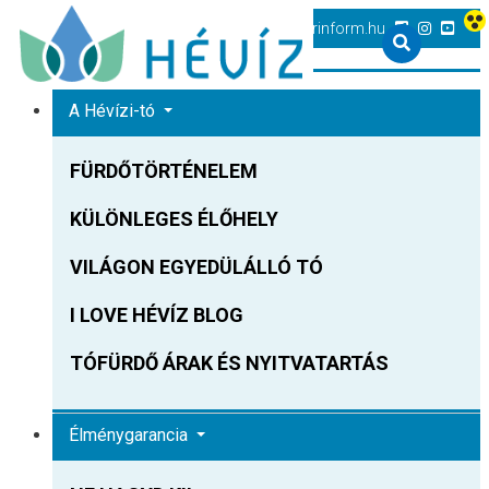
+36 83 540 131
heviz@tourinform.hu
A Hévízi-tó
FÜRDŐTÖRTÉNELEM
KÜLÖNLEGES ÉLŐHELY
VILÁGON EGYEDÜLÁLLÓ TÓ
I LOVE HÉVÍZ BLOG
TÓFÜRDŐ ÁRAK ÉS NYITVATARTÁS
Élménygarancia