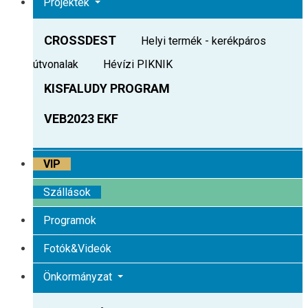
Projektek
CROSSDEST
Helyi termék - kerékpáros
útvonalak
Hévízi PIKNIK
KISFALUDY PROGRAM
VEB2023 EKF
VIP
Szállások
Programok
Fotók&Videók
Önkormányzat