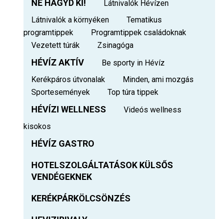
NE HAGYD KI!
Látnivalók Hévízen
Látnivalók a környéken
Tematikus
programtippek
Programtippek családoknak
Vezetett túrák
Zsinagóga
HÉVÍZ AKTÍV
Be sporty in Hévíz
Kerékpáros útvonalak
Minden, ami mozgás
Sportesemények
Top túra tippek
HÉVÍZI WELLNESS
Videós wellness
kisokos
HÉVÍZ GASTRO
HOTELSZOLGÁLTATÁSOK KÜLSŐS
VENDÉGEKNEK
KERÉKPÁRKÖLCSÖNZÉS