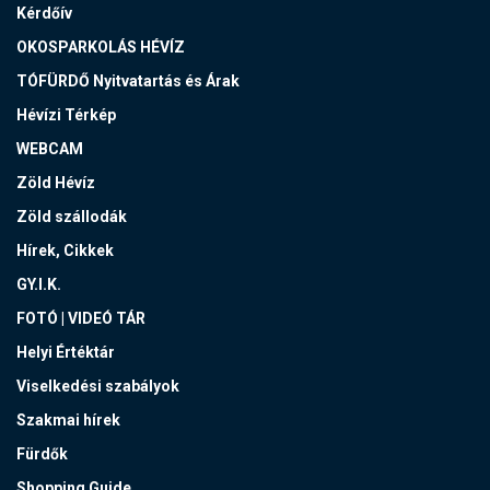
Kérdőív
OKOSPARKOLÁS HÉVÍZ
TÓFÜRDŐ Nyitvatartás és Árak
Hévízi Térkép
WEBCAM
Zöld Hévíz
Zöld szállodák
Hírek, Cikkek
GY.I.K.
FOTÓ | VIDEÓ TÁR
Helyi Értéktár
Viselkedési szabályok
Szakmai hírek
Fürdők
Shopping Guide