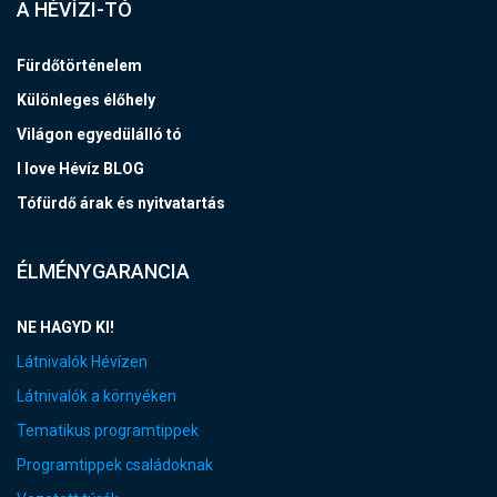
A HÉVÍZI-TÓ
Fürdőtörténelem
Különleges élőhely
Világon egyedülálló tó
I love Hévíz BLOG
Tófürdő árak és nyitvatartás
ÉLMÉNYGARANCIA
NE HAGYD KI!
Látnivalók Hévízen
Látnivalók a környéken
Tematikus programtippek
Programtippek családoknak