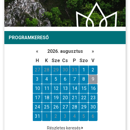
PROGRAMKERESŐ
«
2026. augusztus
»
H
K
Sze
Cs
P
Szo
V
27
28
29
30
31
1
2
3
4
5
6
7
8
9
10
11
12
13
14
15
16
17
18
19
20
21
22
23
24
25
26
27
28
29
30
31
1
2
3
4
5
6
Részletes keresés