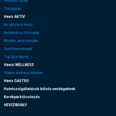
Vezetett túrák
Zsinagóga
Hévíz AKTÍV
Be sporty in Hévíz
Kerékpáros útvonalak
Minden, ami mozgás
Sportesemények
Top túra tippek
Hévízi WELLNESS
Videós wellness kisokos
Hévíz GASTRO
Hotelszolgáltatások külsős vendégeknek
Kerékpárkölcsönzés
HEVIZIBIVALY