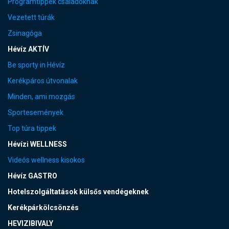
Programtippek családoknak
Vezetett túrák
Zsinagóga
Hévíz AKTÍV
Be sporty in Hévíz
Kerékpáros útvonalak
Minden, ami mozgás
Sportesemények
Top túra tippek
Hévízi WELLNESS
Videós wellness kisokos
Hévíz GASTRO
Hotelszolgáltatások külsős vendégeknek
Kerékpárkölcsönzés
HEVIZIBIVALY