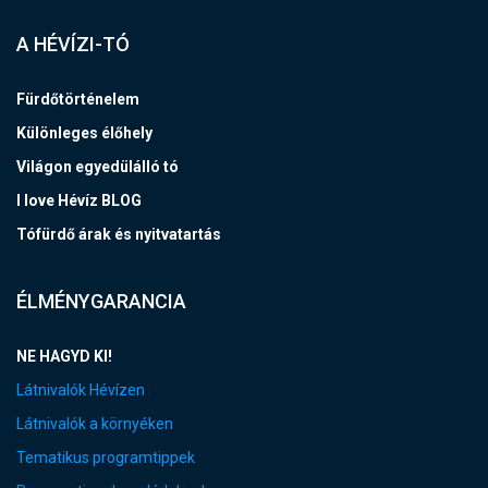
A HÉVÍZI-TÓ
Fürdőtörténelem
Különleges élőhely
Világon egyedülálló tó
I love Hévíz BLOG
Tófürdő árak és nyitvatartás
ÉLMÉNYGARANCIA
NE HAGYD KI!
Látnivalók Hévízen
Látnivalók a környéken
Tematikus programtippek