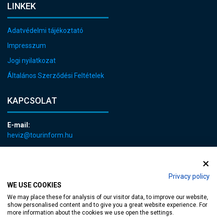
LINKEK
Adatvédelmi tájékoztató
Impresszum
Jogi nyilatkozat
Általános Szerződési Feltételek
KAPCSOLAT
E-mail:
heviz@tourinform.hu
Telefon:
+36 83 540 131
Privacy policy
WE USE COOKIES
We may place these for analysis of our visitor data, to improve our website,
show personalised content and to give you a great website experience. For
more information about the cookies we use open the settings.