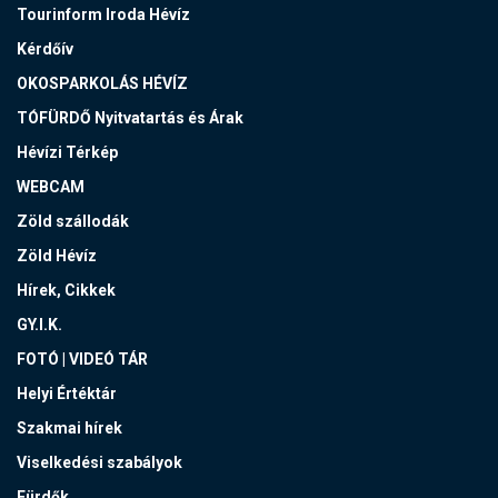
Tourinform Iroda Hévíz
Kérdőív
OKOSPARKOLÁS HÉVÍZ
TÓFÜRDŐ Nyitvatartás és Árak
Hévízi Térkép
WEBCAM
Zöld szállodák
Zöld Hévíz
Hírek, Cikkek
GY.I.K.
FOTÓ | VIDEÓ TÁR
Helyi Értéktár
Szakmai hírek
Viselkedési szabályok
Fürdők