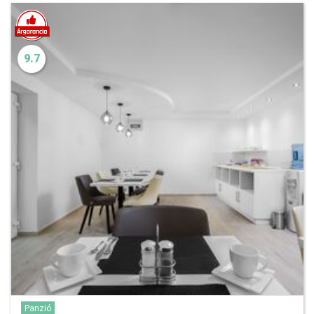
9.7
Panzió