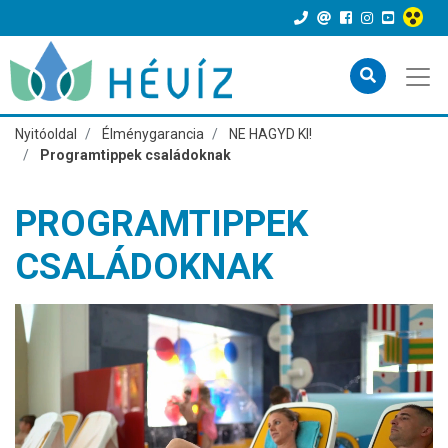
Nyitóoldal
Élménygarancia
NE HAGYD KI!
Programtippek családoknak
PROGRAMTIPPEK
CSALÁDOKNAK