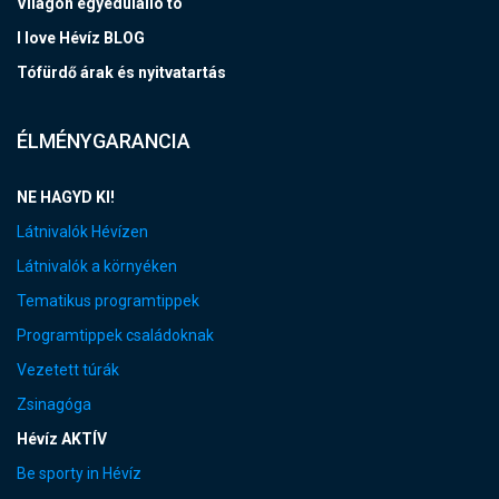
Világon egyedülálló tó
I love Hévíz BLOG
Tófürdő árak és nyitvatartás
ÉLMÉNYGARANCIA
NE HAGYD KI!
Látnivalók Hévízen
Látnivalók a környéken
Tematikus programtippek
Programtippek családoknak
Vezetett túrák
Zsinagóga
Hévíz AKTÍV
Be sporty in Hévíz