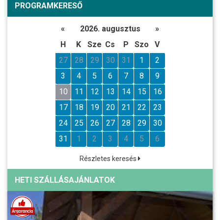
PROGRAMKERESŐ
«
2026. augusztus
»
H
K
Sze
Cs
P
Szo
V
27
28
29
30
31
1
2
3
4
5
6
7
8
9
10
11
12
13
14
15
16
17
18
19
20
21
22
23
24
25
26
27
28
29
30
31
1
2
3
4
5
6
Részletes keresés
HETI SZÁLLÁSAJÁNLATOK