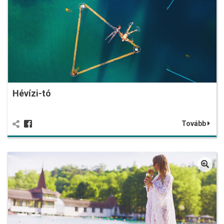
Hévízi-tó
Tovább