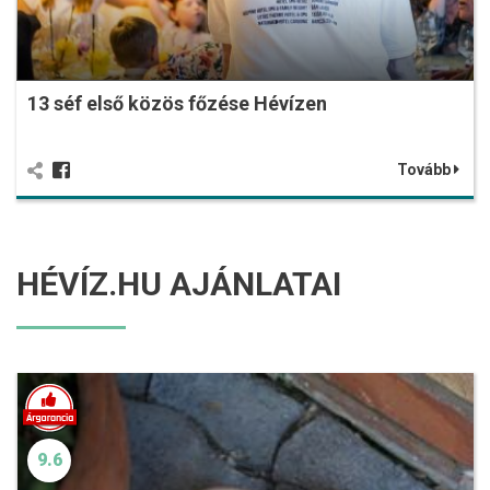
13 séf első közös főzése Hévízen
Tovább
HÉVÍZ.HU AJÁNLATAI
9.6