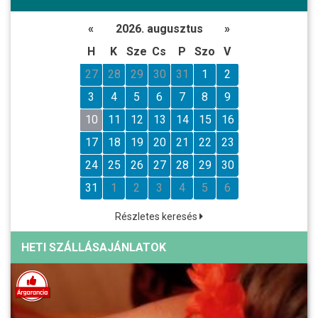
«
2026. augusztus
»
H
K
Sze
Cs
P
Szo
V
27
28
29
30
31
1
2
3
4
5
6
7
8
9
10
11
12
13
14
15
16
17
18
19
20
21
22
23
24
25
26
27
28
29
30
31
1
2
3
4
5
6
Részletes keresés
HETI SZÁLLÁSAJÁNLATOK