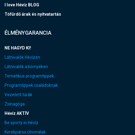
I love Hévíz BLOG
Tófürdő árak és nyitvatartás
ÉLMÉNYGARANCIA
NE HAGYD KI!
Látnivalók Hévízen
Látnivalók a környéken
Tematikus programtippek
Programtippek családoknak
Vezetett túrák
Zsinagóga
Hévíz AKTÍV
Be sporty in Hévíz
Kerékpáros útvonalak