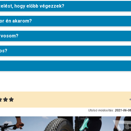
zelést, hogy előbb végezzek?
or én akarom?
orvosom?
vos?
Utolsó módosítás:
2021-06-08