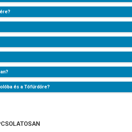
tére?
ban?
olóba és a Tófürdőre?
APCSOLATOSAN