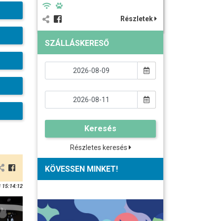
Részletek
SZÁLLÁSKERESŐ
Keresés
Részletes keresés
KÖVESSEN MINKET!
 15:14:12