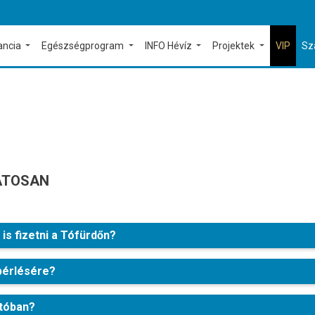
ancia
Egészségprogram
INFO Hévíz
Projektek
VIP
Sz
ATOSAN
is fizetni a Tófürdőn?
bérlésére?
-tóban?