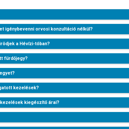
et igénybevenni orvosi konzultáció nélkül?
rödjek a Hévízi-tóban?
tt fürdőjegy?
jegyet?
gatott kezelések?
kezelések kiegészítő árai?