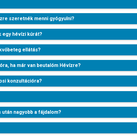
ízre szeretnék menni gyógyulni?
k egy hévízi kúrát?
ekvőbeteg ellátás?
cióra, ha már van beutalóm Hévízre?
vosi konzultációra?
 után nagyobb a fájdalom?