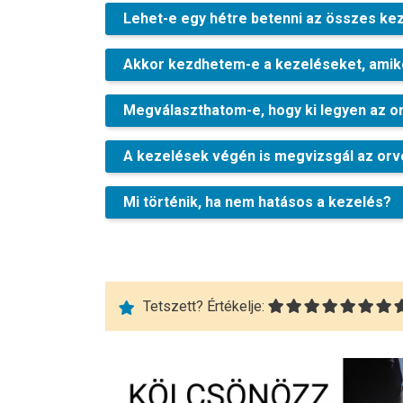
Lehet-e egy hétre betenni az összes ke
Akkor kezdhetem-e a kezeléseket, amik
Megválaszthatom-e, hogy ki legyen az 
A kezelések végén is megvizsgál az or
Mi történik, ha nem hatásos a kezelés?
Tetszett? Értékelje: