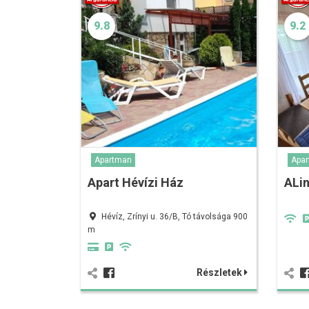
9.8
9.2
Apartman
Apa
Apart Hévízi Ház
ALi
Hévíz, Zrínyi u. 36/B, Tó távolsága 900
m
Részletek