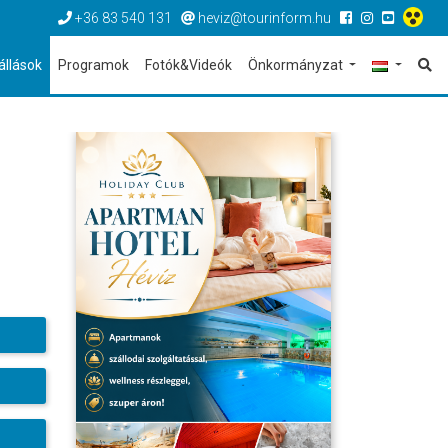
+36 83 540 131
heviz@tourinform.hu
állások
Programok
Fotók&Videók
Önkormányzat