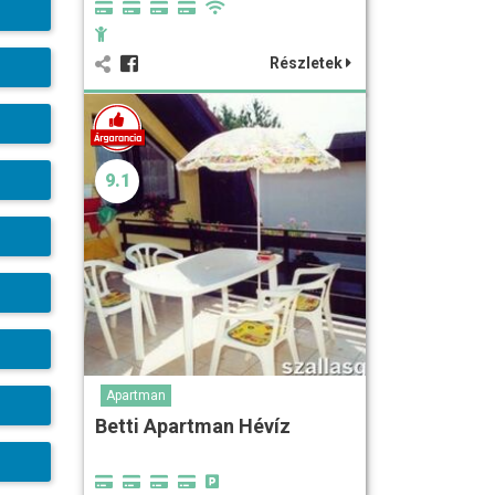
Részletek
9.1
Apartman
Betti Apartman Hévíz