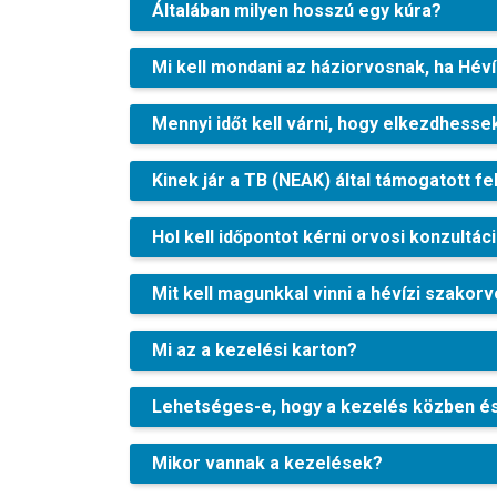
Általában milyen hosszú egy kúra?
Mi kell mondani az háziorvosnak, ha Hév
Mennyi időt kell várni, hogy elkezdhesse
Kinek jár a TB (NEAK) által támogatott f
Hol kell időpontot kérni orvosi konzultá
Mit kell magunkkal vinni a hévízi szakor
Mi az a kezelési karton?
Lehetséges-e, hogy a kezelés közben és
Mikor vannak a kezelések?