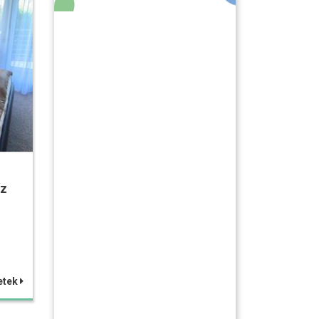
íz
etek