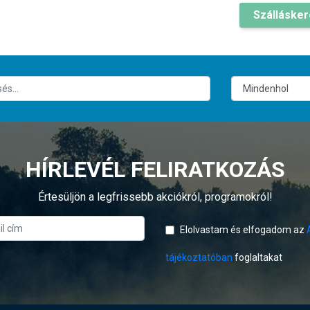
Szálláske
HÍRLEVÉL FELIRATKOZÁS
Értesüljön a legfrissebb akciókról, programokról!
Elolvastam és elfogadom az
tájékoztatóban
foglaltakat