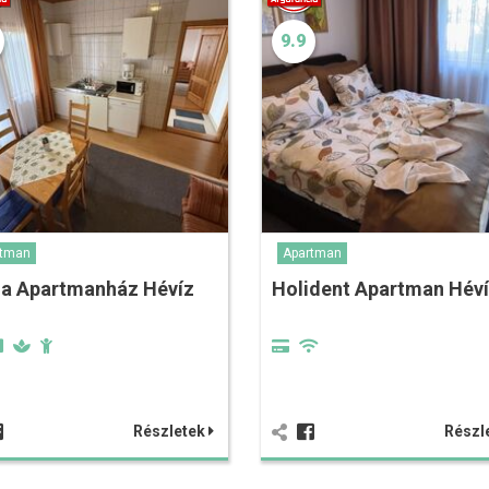
9.9
rtman
Apartman
na Apartmanház Hévíz
Holident Apartman Hév
Részletek
Részl