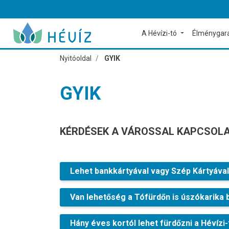
A Hévízi-tó
Élménygar
Nyitóoldal
GYIK
GYIK
KÉRDÉSEK A VÁROSSAL KAPCSOL
Lehet bankkártyával vagy Szép Kártyával 
Van lehetőség a Tófürdőn is úszókarika 
Hány éves kortól lehet fürdőzni a Hévízi