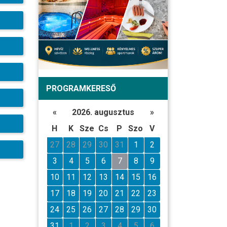
PROGRAMKERESŐ
«
2026. augusztus
»
H
K
Sze
Cs
P
Szo
V
27
28
29
30
31
1
2
3
4
5
6
7
8
9
10
11
12
13
14
15
16
17
18
19
20
21
22
23
24
25
26
27
28
29
30
31
1
2
3
4
5
6