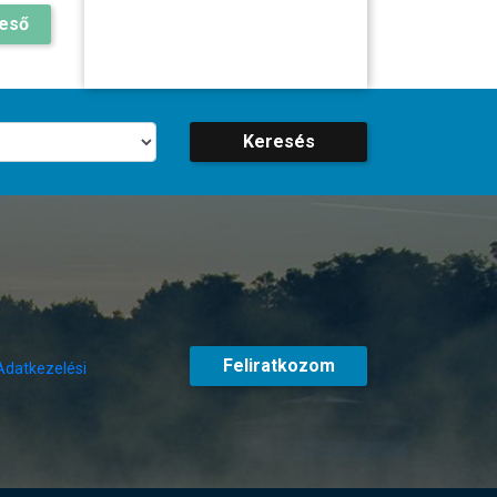
reső
Keresés
Feliratkozom
Adatkezelési