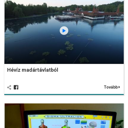
Hévíz madártávlatból
Tovább