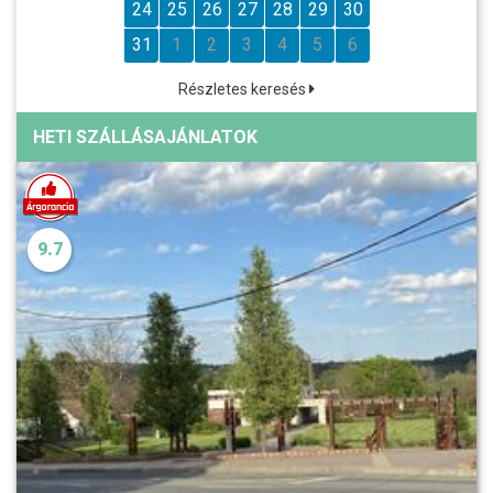
24
25
26
27
28
29
30
31
1
2
3
4
5
6
Részletes keresés
HETI SZÁLLÁSAJÁNLATOK
9.7