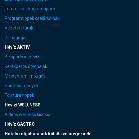
Tematikus programtippek
Programtippek családoknak
Vezetett túrák
Zsinagóga
Hévíz AKTÍV
Be sporty in Hévíz
Kerékpáros útvonalak
Minden, ami mozgás
Sportesemények
Top túra tippek
Hévízi WELLNESS
Videós wellness kisokos
Hévíz GASTRO
Hotelszolgáltatások külsős vendégeknek