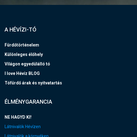
A HÉVÍZI-TÓ
Fürdőtörténelem
Különleges élőhely
Világon egyedülálló tó
I love Hévíz BLOG
Tófürdő árak és nyitvatartás
ÉLMÉNYGARANCIA
NE HAGYD KI!
Látnivalók Hévízen
Látnivalók a környéken