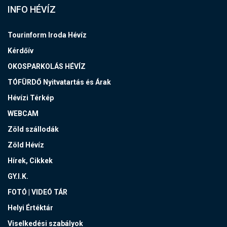
INFO HÉVÍZ
Tourinform Iroda Hévíz
Kérdőív
OKOSPARKOLÁS HÉVÍZ
TÓFÜRDŐ Nyitvatartás és Árak
Hévízi Térkép
WEBCAM
Zöld szállodák
Zöld Hévíz
Hírek, Cikkek
GY.I.K.
FOTÓ | VIDEÓ TÁR
Helyi Értéktár
Viselkedési szabályok