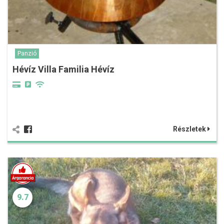
Panzió
Hévíz Villa Familia Hévíz
Részletek
9.7