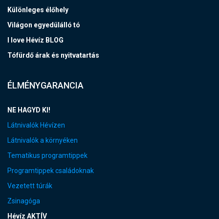
Különleges élőhely
Világon egyedülálló tó
I love Hévíz BLOG
Tófürdő árak és nyitvatartás
ÉLMÉNYGARANCIA
NE HAGYD KI!
Látnivalók Hévízen
Látnivalók a környéken
Tematikus programtippek
Programtippek családoknak
Vezetett túrák
Zsinagóga
Hévíz AKTÍV