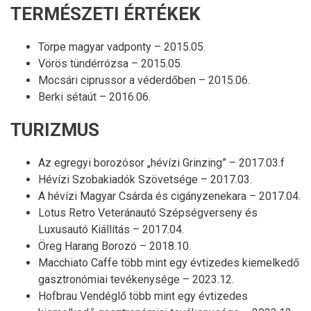
TERMÉSZETI ÉRTÉKEK
Törpe magyar vadponty – 2015.05.
Vörös tündérrózsa – 2015.05.
Mocsári ciprussor a véderdőben – 2015.06.
Berki sétaút – 2016.06.
TURIZMUS
Az egregyi borozósor „hévízi Grinzing” – 2017.03.f
Hévízi Szobakiadók Szövetsége – 2017.03.
A hévízi Magyar Csárda és cigányzenekara – 2017.04.
Lotus Retro Veteránautó Szépségverseny és
Luxusautó Kiállítás – 2017.04.
Öreg Harang Borozó – 2018.10.
Macchiato Caffe több mint egy évtizedes kiemelkedő
gasztronómiai tevékenysége – 2023.12.
Hofbrau Vendéglő több mint egy évtizedes