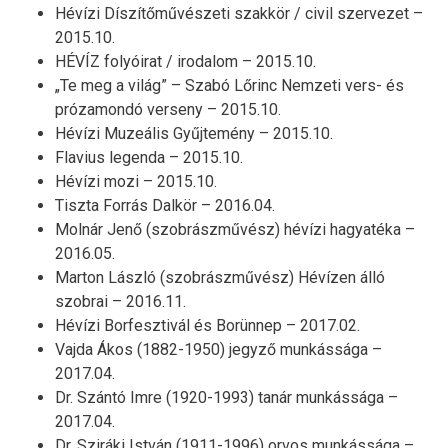
Hévízi Díszítőművészeti szakkör / civil szervezet –
2015.10.
HÉVÍZ folyóirat / irodalom – 2015.10.
„Te meg a világ” – Szabó Lőrinc Nemzeti vers- és
prózamondó verseny – 2015.10.
Hévízi Muzeális Gyűjtemény – 2015.10.
Flavius legenda – 2015.10.
Hévízi mozi – 2015.10.
Tiszta Forrás Dalkör – 2016.04.
Molnár Jenő (szobrászművész) hévízi hagyatéka –
2016.05.
Marton László (szobrászművész) Hévízen álló
szobrai – 2016.11.
Hévízi Borfesztivál és Borünnep – 2017.02.
Vajda Ákos (1882-1950) jegyző munkássága –
2017.04.
Dr. Szántó Imre (1920-1993) tanár munkássága –
2017.04.
Dr. Sziráki István (1911-1996) orvos munkássága –