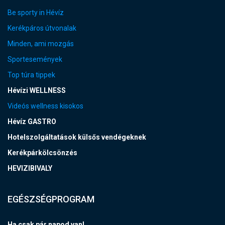
Be sporty in Hévíz
Kerékpáros útvonalak
Minden, ami mozgás
Sportesemények
Top túra tippek
Hévízi WELLNESS
Videós wellness kisokos
Hévíz GASTRO
Hotelszolgáltatások külsős vendégeknek
Kerékpárkölcsönzés
HEVIZIBIVALY
EGÉSZSÉGPROGRAM
Ha csak pár napod van!