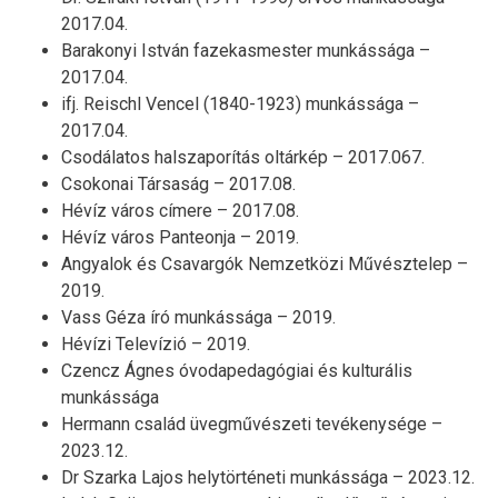
2017.04.
Barakonyi István fazekasmester munkássága –
2017.04.
ifj. Reischl Vencel (1840-1923) munkássága –
2017.04.
Csodálatos halszaporítás oltárkép – 2017.067.
Csokonai Társaság – 2017.08.
Hévíz város címere – 2017.08.
Hévíz város Panteonja – 2019.
Angyalok és Csavargók Nemzetközi Művésztelep –
2019.
Vass Géza író munkássága – 2019.
Hévízi Televízió – 2019.
Czencz Ágnes óvodapedagógiai és kulturális
munkássága
Hermann család üvegművészeti tevékenysége –
2023.12.
Dr Szarka Lajos helytörténeti munkássága – 2023.12.