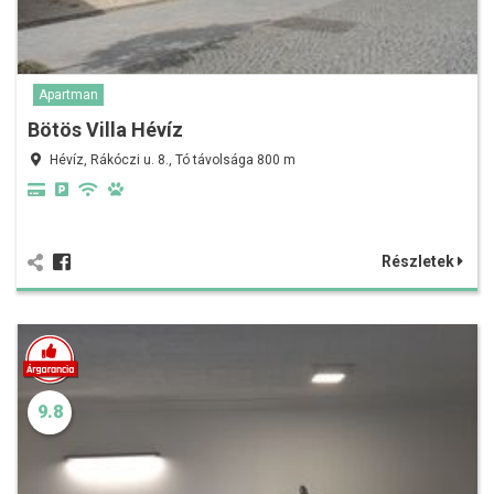
Apartman
Bötös Villa Hévíz
Hévíz, Rákóczi u. 8., Tó távolsága 800 m
Részletek
9.8