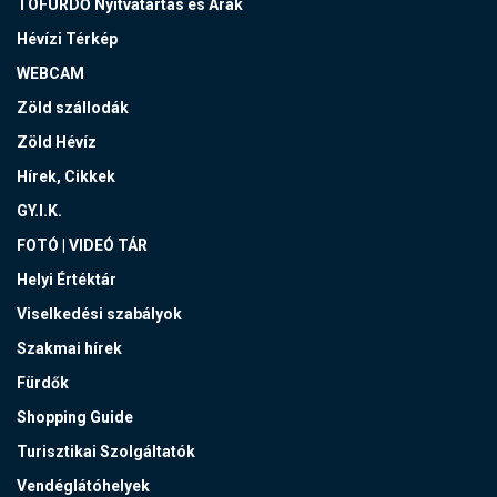
TÓFÜRDŐ Nyitvatartás és Árak
Hévízi Térkép
WEBCAM
Zöld szállodák
Zöld Hévíz
Hírek, Cikkek
GY.I.K.
FOTÓ | VIDEÓ TÁR
Helyi Értéktár
Viselkedési szabályok
Szakmai hírek
Fürdők
Shopping Guide
Turisztikai Szolgáltatók
Vendéglátóhelyek