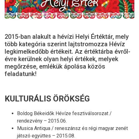
2015-ban alakult a hévízi Helyi Értéktár, mely
több kategória szerint lajtstromozza Hévíz
legkimelkedőbb értékeit. Az értéktárba évről-
évre kerülnek olyan helyi értékek, melyek
megőrzése, emlékük ápolása közös
feladatunk!
KULTURÁLIS ÖRÖKSÉG
Boldog Békeidők Hévíze fesztiválsorozat /
rendezvény – 2015.06.
Musica Antiqua / reneszánsz és régi magyar zenét
játszó együttes – 2015.08.