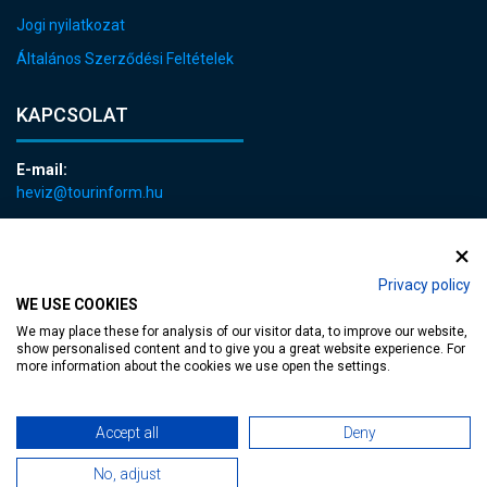
Jogi nyilatkozat
Általános Szerződési Feltételek
KAPCSOLAT
E-mail:
heviz@tourinform.hu
Telefon:
+36 83 540 131
Privacy policy
WE USE COOKIES
We may place these for analysis of our visitor data, to improve our website,
show personalised content and to give you a great website experience. For
more information about the cookies we use open the settings.
akadálymentesített weblap
| Copyright © 2024 Hévíz Város Önkormányzata,
Accept all
Deny
Designed by
MediaGum
|
Süti megújítás
|
Sitemap
No, adjust