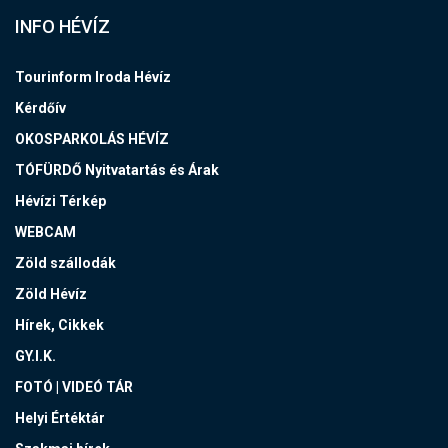
INFO HÉVÍZ
Tourinform Iroda Hévíz
Kérdőív
OKOSPARKOLÁS HÉVÍZ
TÓFÜRDŐ Nyitvatartás és Árak
Hévízi Térkép
WEBCAM
Zöld szállodák
Zöld Hévíz
Hírek, Cikkek
GY.I.K.
FOTÓ | VIDEÓ TÁR
Helyi Értéktár