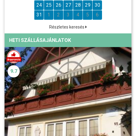
24
25
26
27
28
29
30
31
1
2
3
4
5
6
Részletes keresés
HETI SZÁLLÁSAJÁNLATOK
9.7