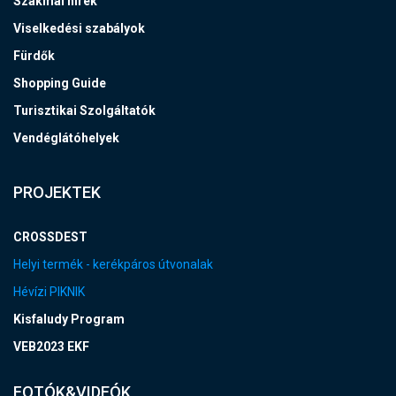
Szakmai hírek
Viselkedési szabályok
Fürdők
Shopping Guide
Turisztikai Szolgáltatók
Vendéglátóhelyek
PROJEKTEK
CROSSDEST
Helyi termék - kerékpáros útvonalak
Hévízi PIKNIK
Kisfaludy Program
VEB2023 EKF
FOTÓK&VIDEÓK