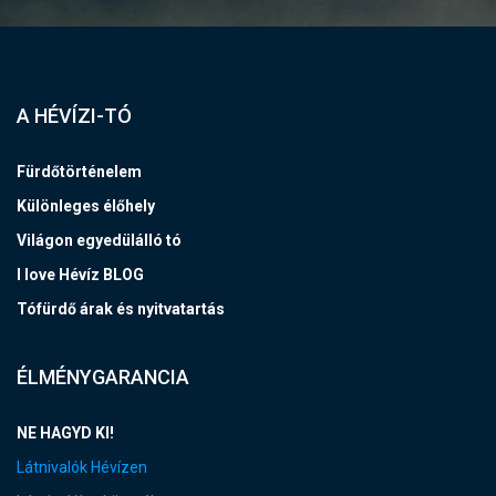
A HÉVÍZI-TÓ
Fürdőtörténelem
Különleges élőhely
Világon egyedülálló tó
I love Hévíz BLOG
Tófürdő árak és nyitvatartás
ÉLMÉNYGARANCIA
NE HAGYD KI!
Látnivalók Hévízen