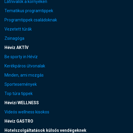
Látnivalók a környéken
Tematikus programtippek
Programtippek családoknak
Vezetett túrák
Zsinagóga
Hévíz AKTÍV
Be sporty in Hévíz
Kerékpáros útvonalak
Minden, ami mozgás
Sportesemények
Top túra tippek
Hévízi WELLNESS
Videós wellness kisokos
Hévíz GASTRO
Hotelszolgáltatások külsős vendégeknek