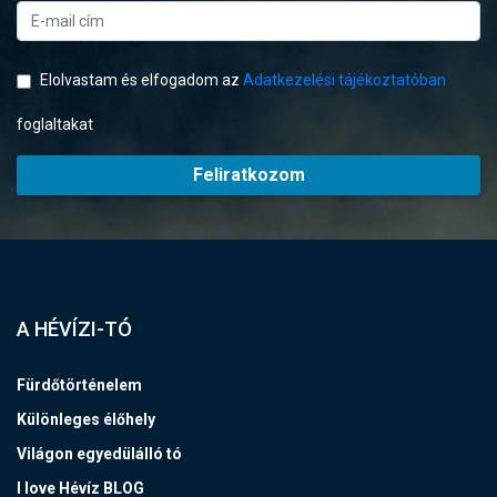
Elolvastam és elfogadom az
Adatkezelési tájékoztatóban
foglaltakat
Feliratkozom
A HÉVÍZI-TÓ
Fürdőtörténelem
Különleges élőhely
Világon egyedülálló tó
I love Hévíz BLOG