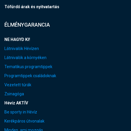
Tófürdő árak és nyitvatartás
ÉLMÉNYGARANCIA
NE HAGYD KI!
Látnivalók Hévízen
Látnivalók a környéken
Tematikus programtippek
Programtippek családoknak
Vezetett túrák
Zsinagóga
Hévíz AKTÍV
Be sporty in Hévíz
Kerékpáros útvonalak
Minden, ami mozgás