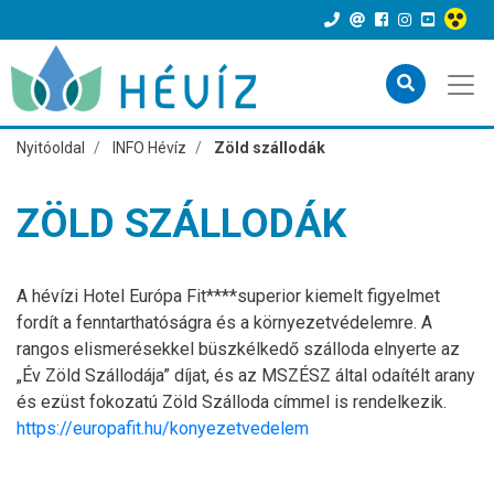
Nyitóoldal
INFO Hévíz
Zöld szállodák
ZÖLD SZÁLLODÁK
A hévízi Hotel Európa Fit****superior kiemelt figyelmet
fordít a fenntarthatóságra és a környezetvédelemre. A
rangos elismerésekkel büszkélkedő szálloda elnyerte az
„Év Zöld Szállodája” díjat, és az MSZÉSZ által odaítélt arany
és ezüst fokozatú Zöld Szálloda címmel is rendelkezik.
https://europafit.hu/konyezetvedelem