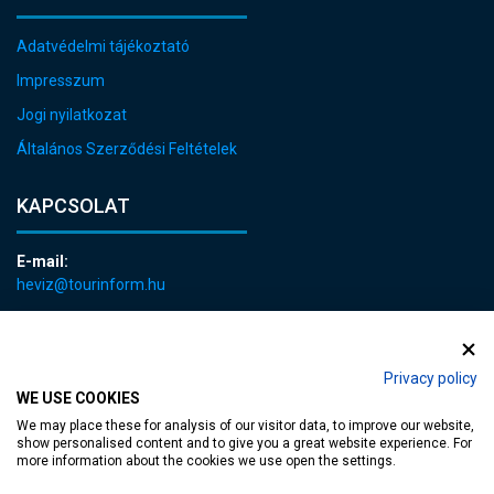
Adatvédelmi tájékoztató
Impresszum
Jogi nyilatkozat
Általános Szerződési Feltételek
KAPCSOLAT
E-mail:
heviz@tourinform.hu
Telefon:
+36 83 540 131
Privacy policy
WE USE COOKIES
We may place these for analysis of our visitor data, to improve our website,
show personalised content and to give you a great website experience. For
more information about the cookies we use open the settings.
akadálymentesített weblap
| Copyright © 2024 Hévíz Város Önkormányzata,