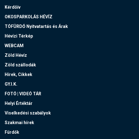
Kérdőív
OKOSPARKOLÁS HÉVÍZ
TÓFÜRDŐ Nyitvatartás és Árak
Hévízi Térkép
WEBCAM
Zöld Hévíz
Zöld szállodák
Hírek, Cikkek
GY.I.K.
FOTÓ | VIDEÓ TÁR
Helyi Értéktár
Viselkedési szabályok
Szakmai hírek
Fürdők