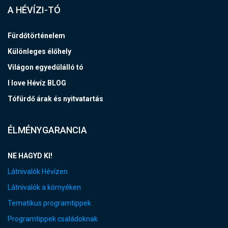
A HÉVÍZI-TÓ
Fürdőtörténelem
Különleges élőhely
Világon egyedülálló tó
I love Hévíz BLOG
Tófürdő árak és nyitvatartás
ÉLMÉNYGARANCIA
NE HAGYD KI!
Látnivalók Hévízen
Látnivalók a környéken
Tematikus programtippek
Programtippek családoknak