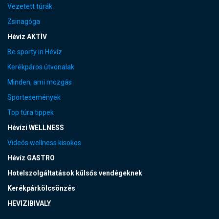
Vezetett túrák
Zsinagóga
Hévíz AKTÍV
Be sporty in Hévíz
Kerékpáros útvonalak
Minden, ami mozgás
Sportesemények
Top túra tippek
Hévízi WELLNESS
Videós wellness kisokos
Hévíz GASTRO
Hotelszolgáltatások külsős vendégeknek
Kerékpárkölcsönzés
HEVIZIBIVALY