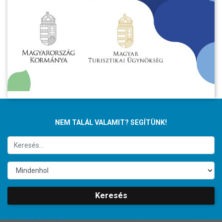
NEM TALÁL VALAMIT? SEGÍTÜNK!
Keresés