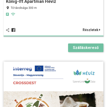
Kőnig-Ift Apartman Hévíz
Tó távolsága 300 m
Részletek
Szálláskereső