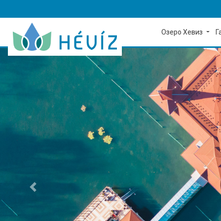
Озеро Хевиз
Г
предыдущий