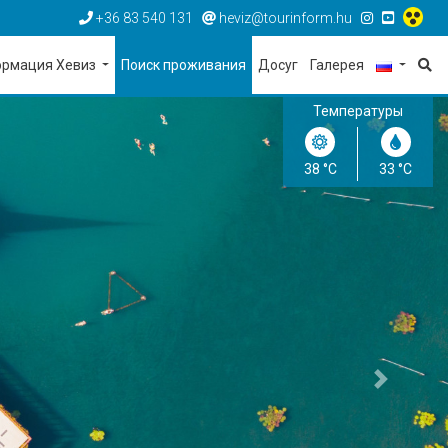
+36 83 540 131
heviz@tourinform.hu
рмация Хевиз
Поиск проживания
Досуг
Галерея
Температуры
38 °C
33 °C
Следую