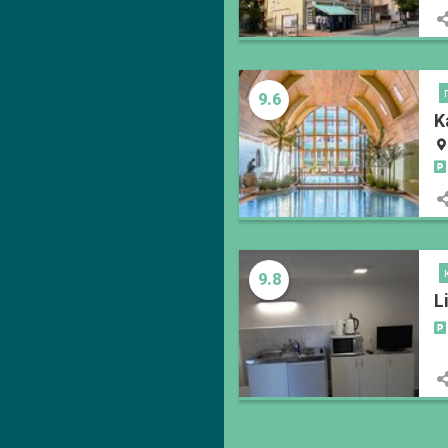
9.6
K
9.8
L