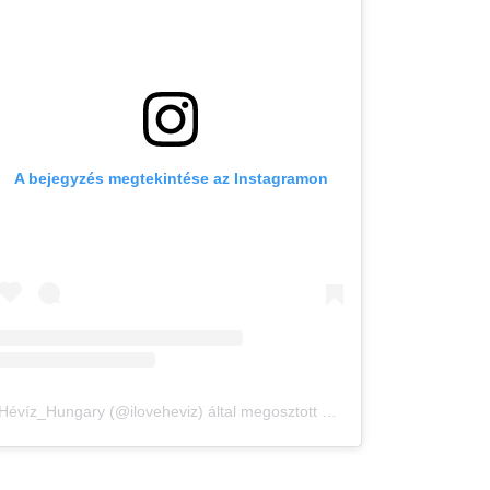
A bejegyzés megtekintése az Instagramon
Hévíz_Hungary (@iloveheviz) által megosztott bejegyzés