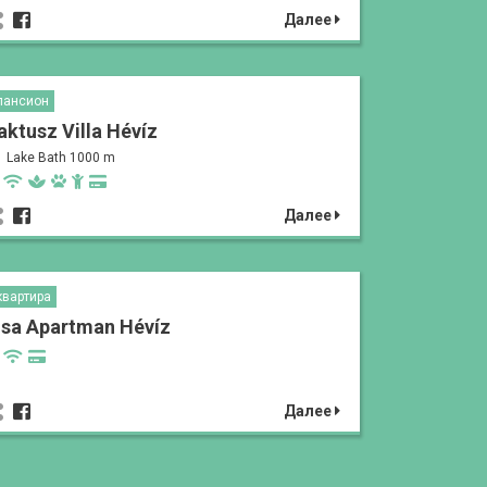
Далее
пансион
aktusz Villa Hévíz
Lake Bath 1000 m
Далее
квартира
isa Apartman Hévíz
Далее