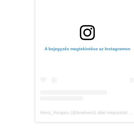
A bejegyzés megtekintése az Instagramon
Hévíz_Hungary (@iloveheviz) által megosztott bejegyzés