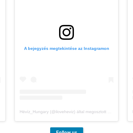
A bejegyzés megtekintése az Instagramon
Hévíz_Hungary (@iloveheviz) által megosztott bejegyzés
Follow us