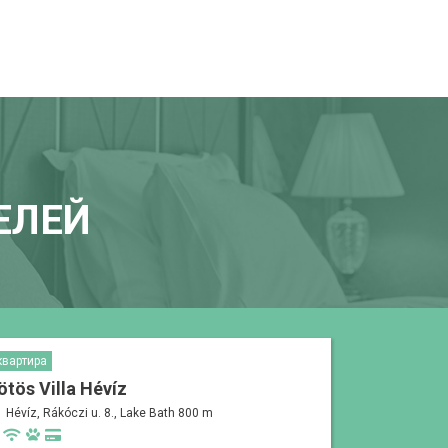
ЕЛЕЙ
квартира
ötös Villa Hévíz
Hévíz, Rákóczi u. 8., Lake Bath 800 m