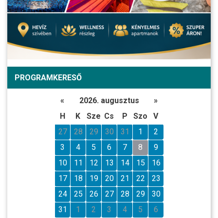
PROGRAMKERESŐ
«
2026. augusztus
»
H
K
Sze
Cs
P
Szo
V
27
28
29
30
31
1
2
3
4
5
6
7
8
9
10
11
12
13
14
15
16
17
18
19
20
21
22
23
24
25
26
27
28
29
30
31
1
2
3
4
5
6