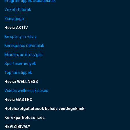
Programtippek családoknak
Vezetett túrák
Zsinagóga
Hévíz AKTÍV
Be sporty in Hévíz
Kerékpáros útvonalak
Minden, ami mozgás
Sportesemények
Top túra tippek
Hévízi WELLNESS
Videós wellness kisokos
Hévíz GASTRO
Hotelszolgáltatások külsős vendégeknek
Kerékpárkölcsönzés
HEVIZIBIVALY