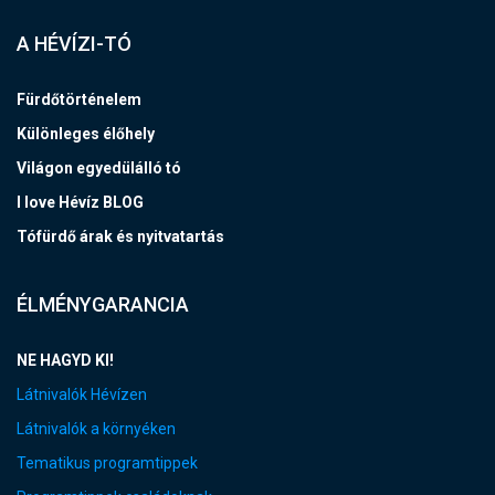
A HÉVÍZI-TÓ
Fürdőtörténelem
Különleges élőhely
Világon egyedülálló tó
I love Hévíz BLOG
Tófürdő árak és nyitvatartás
ÉLMÉNYGARANCIA
NE HAGYD KI!
Látnivalók Hévízen
Látnivalók a környéken
Tematikus programtippek