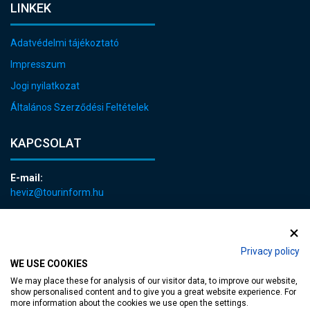
LINKEK
Adatvédelmi tájékoztató
Impresszum
Jogi nyilatkozat
Általános Szerződési Feltételek
KAPCSOLAT
E-mail:
heviz@tourinform.hu
Telefon:
+36 83 540 131
Privacy policy
WE USE COOKIES
We may place these for analysis of our visitor data, to improve our website,
show personalised content and to give you a great website experience. For
more information about the cookies we use open the settings.