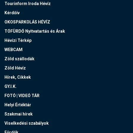
Tourinform Iroda Hévíz
Kérdőív
OKOSPARKOLÁS HÉVÍZ
TÓFÜRDŐ Nyitvatartás és Árak
Hévízi Térkép
WEBCAM
Zöld szállodák
Zöld Hévíz
Hírek, Cikkek
GY.I.K.
FOTÓ | VIDEÓ TÁR
Helyi Értéktár
Szakmai hírek
Viselkedési szabályok
Fürdők