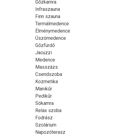
Gőzkamra
Infraszauna
Finn szauna
Termálmedence
Élménymedence
Úszómedence
Gőzfürdő
Jacuzzi
Medence
Masszázs
Csendszoba
Kozmetika
Manikűr
Pedikűr
Sókamra
Relax szoba
Fodrász
Szolárium
Napozóterasz