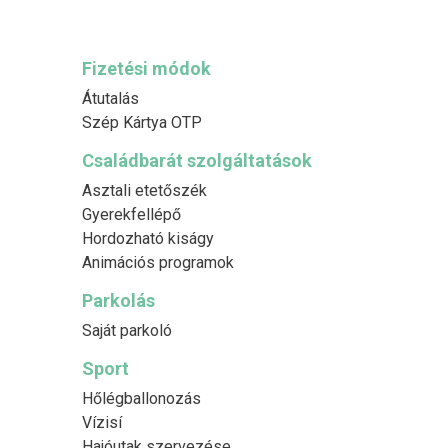
Fizetési módok
Átutalás
Szép Kártya OTP
Családbarát szolgáltatások
Asztali etetőszék
Gyerekfellépő
Hordozható kiságy
Animációs programok
Parkolás
Saját parkoló
Sport
Hőlégballonozás
Vízisí
Hajóutak szervezése