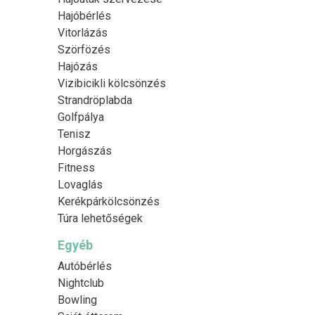
Hajóbérlés
Vitorlázás
Szörfözés
Hajózás
Vizibicikli kölcsönzés
Strandröplabda
Golfpálya
Tenisz
Horgászás
Fitness
Lovaglás
Kerékpárkölcsönzés
Túra lehetőségek
Egyéb
Autóbérlés
Nightclub
Bowling