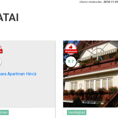
Utolsó módosítás:
2018-11-01
ATAI
9.7
Vendégház
rtman