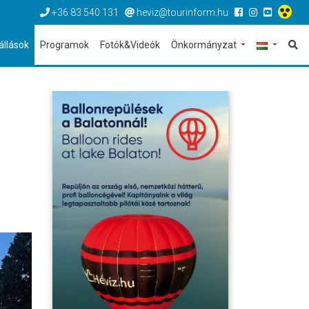
+36 83 540 131
heviz@tourinform.hu
állások
Programok
Fotók&Videók
Önkormányzat