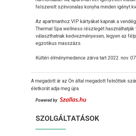
felszerelt színvonalas konyha minden igényt ki
Az apartmanhoz VIP kártyákat kapnak a vendége
Thermal Spa wellness részlegét használhatják t
választhatnak kedvezményesen, legyen az félpan
egzotikus masszázs.
Kültéri élménymedence zárva tart 2022. nov. 07.
A megadott ár az Ön által megadott felnőttek szá
életkorát adja meg újra.
Powered by
SZOLGÁLTATÁSOK