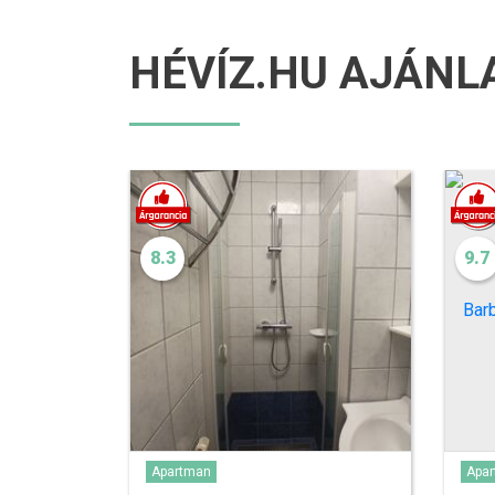
HÉVÍZ.HU AJÁNL
8.3
9.7
Apartman
Apa