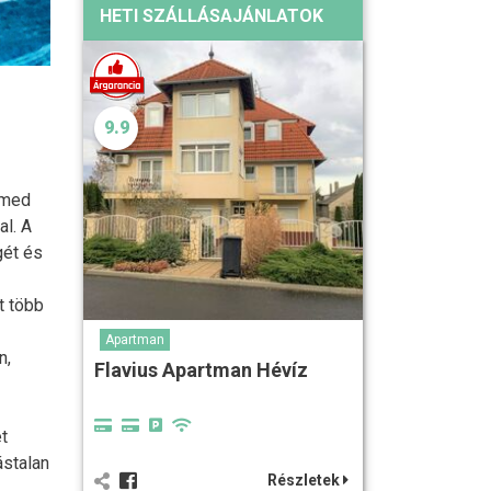
HETI SZÁLLÁSAJÁNLATOK
9.9
rmed
l. A
gét és
t több
Apartman
n,
Flavius Apartman Hévíz
t
ástalan
Részletek