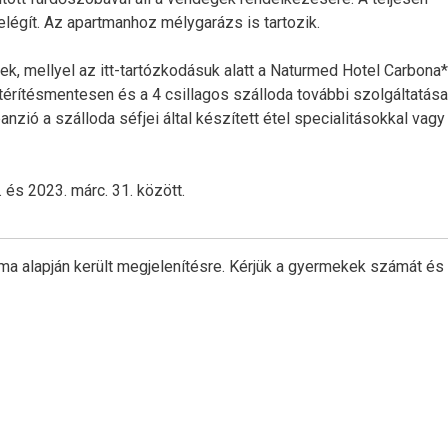
elégít. Az apartmanhoz mélygarázs is tartozik.
k, mellyel az itt-tartózkodásuk alatt a Naturmed Hotel Carbona*
érítésmentesen és a 4 csillagos szálloda további szolgáltatása
zió a szálloda séfjei által készített étel specialitásokkal vagy
 és 2023. márc. 31. között.
ma alapján került megjelenítésre. Kérjük a gyermekek számát és