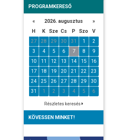
PROGRAMKERESŐ
«
2026. augusztus
»
H
K
Sze
Cs
P
Szo
V
27
28
29
30
31
1
2
3
4
5
6
7
8
9
10
11
12
13
14
15
16
17
18
19
20
21
22
23
24
25
26
27
28
29
30
31
1
2
3
4
5
6
Részletes keresés
KÖVESSEN MINKET!