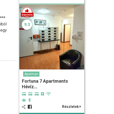
***
iból
9.3
 egy
Apartman
Fortuna 7 Apartments
Hévíz…
Részletek