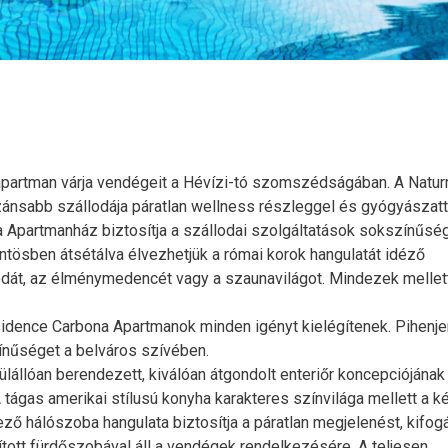
 apartman várja vendégeit a Hévízi-tó szomszédságában. A Natu
nsabb szállodája páratlan wellness részleggel és gyógyászatta
 Apartmanház biztosítja a szállodai szolgáltatások sokszínűsé
ntösben átsétálva élvezhetjük a római korok hangulatát idéző
dát, az élménymedencét vagy a szaunavilágot. Mindezek mellet
idence Carbona Apartmanok minden igényt kielégítenek. Pihenje
ínűséget a belváros szívében.
llóan berendezett, kiválóan átgondolt enteriőr koncepciójának
tágas amerikai stílusú konyha karakteres színvilága mellett a ké
kező hálószoba hangulata biztosítja a páratlan megjelenést, kifog
tott fürdőszobával áll a vendégek rendelkezésére. A teljesen