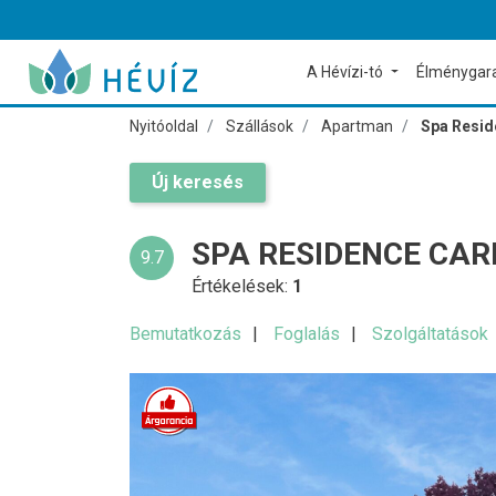
A Hévízi-tó
Élménygar
Nyitóoldal
Szállások
Apartman
Spa Resid
Új keresés
SPA RESIDENCE CA
9.7
Értékelések:
1
Bemutatkozás
Foglalás
Szolgáltatások