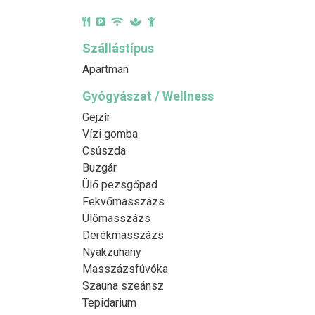
Szállástípus
Apartman
Gyógyászat / Wellness
Gejzír
Vízi gomba
Csúszda
Buzgár
Ülő pezsgőpad
Fekvőmasszázs
Ülőmasszázs
Derékmasszázs
Nyakzuhany
Masszázsfúvóka
Szauna szeánsz
Tepidarium