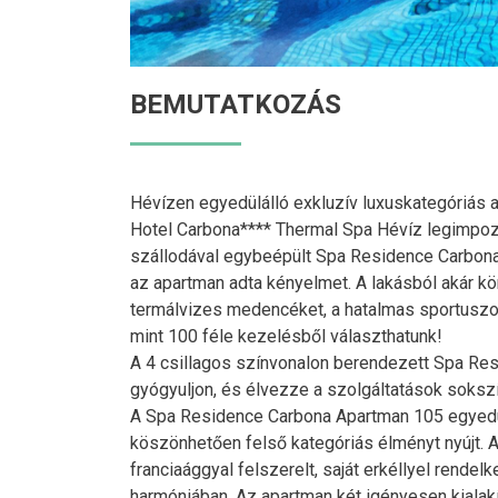
BEMUTATKOZÁS
Hévízen egyedülálló exkluzív luxuskategóriás
Hotel Carbona**** Thermal Spa Hévíz legimpozá
szállodával egybeépült Spa Residence Carbona
az apartman adta kényelmet. A lakásból akár kö
termálvizes medencéket, a hatalmas sportuszo
mint 100 féle kezelésből választhatunk!
A 4 csillagos színvonalon berendezett Spa Res
gyógyuljon, és élvezze a szolgáltatások soksz
A Spa Residence Carbona Apartman 105 egyedülá
köszönhetően felső kategóriás élményt nyújt. A 
franciaággyal felszerelt, saját erkéllyel rendel
harmóniában. Az apartman két igényesen kialakí