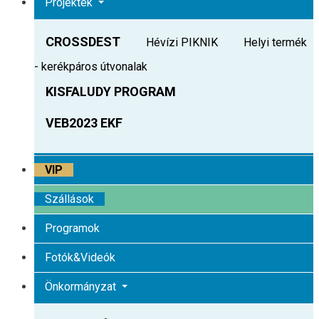
Projektek
CROSSDEST
Hévízi PIKNIK
Helyi termék
- kerékpáros útvonalak
KISFALUDY PROGRAM
VEB2023 EKF
VIP
Szállások
Programok
Fotók&Videók
Önkormányzat