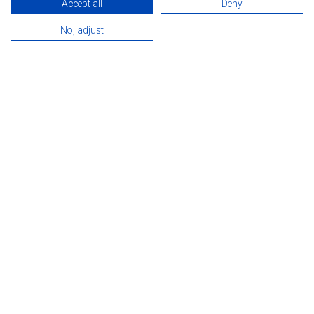
Accept all
Deny
Gyógyulás, prevenció, kívánságok és borozás
Hévízen
No, adjust
Tovább
HÉVÍZ, AZ ÉLET FORRÁSA!