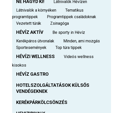
NE HAGYD KI!
Látnivalók Hévízen
Látnivalók a környéken
Tematikus
programtippek
Programtippek családoknak
Vezetett túrák
Zsinagóga
HÉVÍZ AKTÍV
Be sporty in Hévíz
Kerékpáros útvonalak
Minden, ami mozgás
Sportesemények
Top túra tippek
HÉVÍZI WELLNESS
Videós wellness
kisokos
HÉVÍZ GASTRO
HOTELSZOLGÁLTATÁSOK KÜLSŐS
VENDÉGEKNEK
KERÉKPÁRKÖLCSÖNZÉS