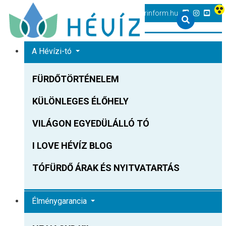
+36 83 540 131
heviz@tourinform.hu
A Hévízi-tó
FÜRDŐTÖRTÉNELEM
KÜLÖNLEGES ÉLŐHELY
VILÁGON EGYEDÜLÁLLÓ TÓ
I LOVE HÉVÍZ BLOG
TÓFÜRDŐ ÁRAK ÉS NYITVATARTÁS
Élménygarancia