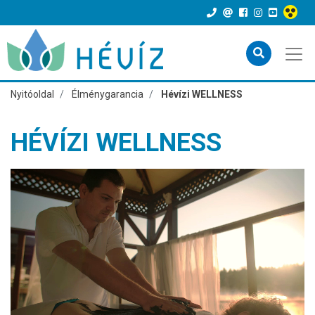
Nyitóoldal
Élménygarancia
Hévízi WELLNESS
HÉVÍZI WELLNESS