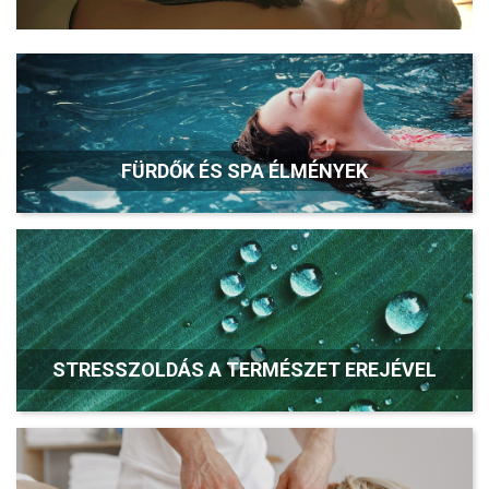
FÜRDŐK ÉS SPA ÉLMÉNYEK
STRESSZOLDÁS A TERMÉSZET EREJÉVEL