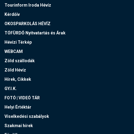
Tourinform Iroda Hévíz
Kérdőív
OKOSPARKOLÁS HÉVÍZ
TÓFÜRDŐ Nyitvatartás és Árak
Hévízi Térkép
WEBCAM
Zöld szállodák
Zöld Hévíz
Hírek, Cikkek
GY.I.K.
FOTÓ | VIDEÓ TÁR
Helyi Értéktár
Viselkedési szabályok
Szakmai hírek