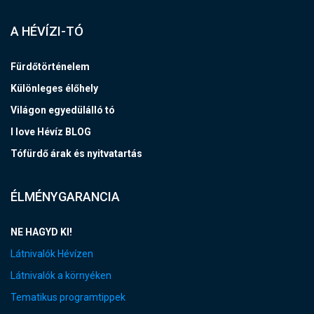
A HÉVÍZI-TÓ
Fürdőtörténelem
Különleges élőhely
Világon egyedülálló tó
I love Hévíz BLOG
Tófürdő árak és nyitvatartás
ÉLMÉNYGARANCIA
NE HAGYD KI!
Látnivalók Hévízen
Látnivalók a környéken
Tematikus programtippek