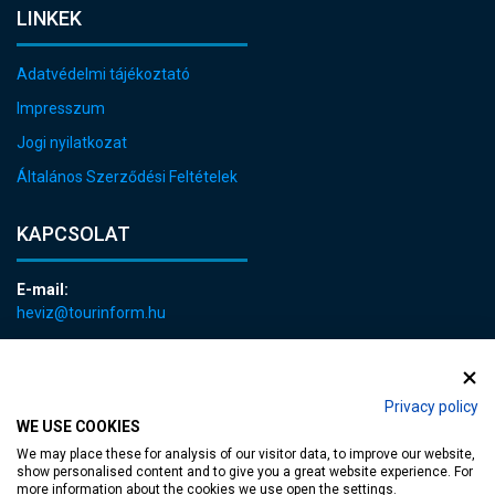
LINKEK
Adatvédelmi tájékoztató
Impresszum
Jogi nyilatkozat
Általános Szerződési Feltételek
KAPCSOLAT
E-mail:
heviz@tourinform.hu
Telefon:
+36 83 540 131
Privacy policy
WE USE COOKIES
We may place these for analysis of our visitor data, to improve our website,
show personalised content and to give you a great website experience. For
more information about the cookies we use open the settings.