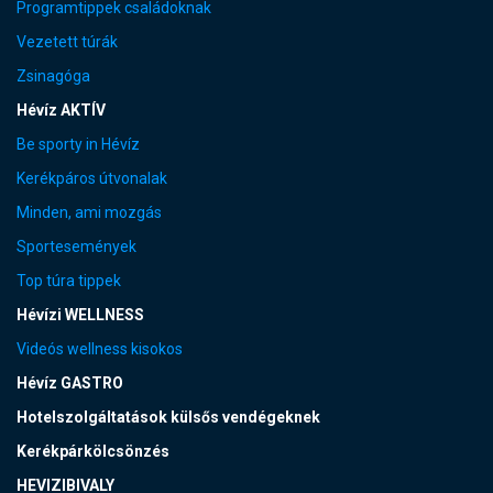
Programtippek családoknak
Vezetett túrák
Zsinagóga
Hévíz AKTÍV
Be sporty in Hévíz
Kerékpáros útvonalak
Minden, ami mozgás
Sportesemények
Top túra tippek
Hévízi WELLNESS
Videós wellness kisokos
Hévíz GASTRO
Hotelszolgáltatások külsős vendégeknek
Kerékpárkölcsönzés
HEVIZIBIVALY