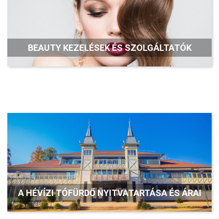
BEAUTY KEZELÉSEK ÉS SZOLGÁLTATÓK
A HÉVÍZI TÓFÜRDŐ NYITVATARTÁSA ÉS ÁRAI