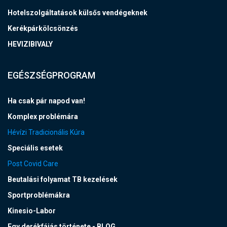
Hotelszolgáltatások külsős vendégeknek
Kerékpárkölcsönzés
HEVIZIBIVALY
EGÉSZSÉGPROGRAM
Ha csak pár napod van!
Komplex problémára
Hévízi Tradicionális Kúra
Speciális esetek
Post Covid Care
Beutalási folyamat TB kezelések
Sportproblémákra
Kinesio-Labor
Egy derékfájás története - BLOG