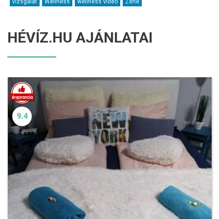
vizsgálat
Wellness
wellness videó
Zene
HÉVÍZ.HU AJÁNLATAI
9.4