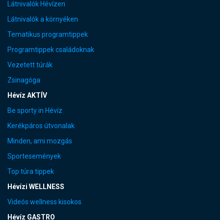
Látnivalók Hévízen
Látnivalók a környéken
Tematikus programtippek
Programtippek családoknak
Vezetett túrák
Zsinagóga
Hévíz AKTÍV
Be sporty in Hévíz
Kerékpáros útvonalak
Minden, ami mozgás
Sportesemények
Top túra tippek
Hévízi WELLNESS
Videós wellness kisokos
Hévíz GASTRO