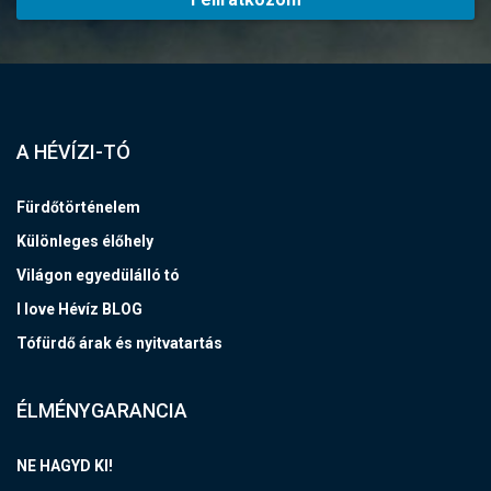
A HÉVÍZI-TÓ
Fürdőtörténelem
Különleges élőhely
Világon egyedülálló tó
I love Hévíz BLOG
Tófürdő árak és nyitvatartás
ÉLMÉNYGARANCIA
NE HAGYD KI!