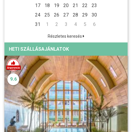
17
18
19
20
21
22
23
24
25
26
27
28
29
30
31
1
2
3
4
5
6
Részletes keresés
HETI SZÁLLÁSAJÁNLATOK
9.6