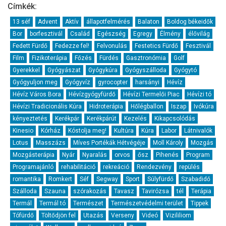
Címkék:
13 séf
Advent
Aktív
állapotfelmérés
Balaton
Boldog békeidők
Bor
borfesztivál
Család
Egészség
Egregy
Élmény
élővilág
Fedett Fürdő
Fedezze fel!
Felvonulás
Festetics Fürdő
Fesztivál
Film
Fizikoterápia
Főzés
Fürdés
Gasztronómia
Golf
Gyerekkel
Gyógyászat
Gyógykúra
Gyógyszálloda
Gyógytó
Gyógyuljon meg
Gyógyvíz
gyrocopter
harsányi
Hévíz
Hévíz Város Bora
Hévízgyógyfürdő
Hévízi Termelői Piac
Hévízi tó
Hévízi Tradicionális Kúra
Hidroterápia
Hőlégballon
Iszap
Ivókúra
kényeztetés
Kerékpár
Kerékpárút
Kezelés
Kikapcsolódás
Kinesio
Kórház
Kóstolja meg!
Kultúra
Kúra
Labor
Látnivalók
Lotus
Masszázs
Míves Portékák Hétvégéje
Moll Károly
Mozgás
Mozgásterápia
Nyár
Nyaralás
orvos
ősz
Pihenés
Program
Programajánló
rehabilitáció
rekreáció
Rendezvény
repülés
romantika
Romkert
Séf
Segway
Sport
Súlyfürdő
Szabadidő
Szálloda
Szauna
szórakozás
Tavasz
Tavirózsa
tél
Terápia
Termál
Termál tó
Természet
Természetvédelmi terület
Tippek
Tófürdő
Töltődjön fel
Utazás
Verseny
Videó
Vizililiom