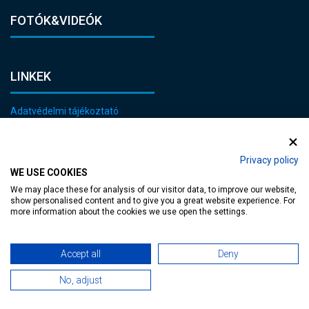
FOTÓK&VIDEÓK
LINKEK
Adatvédelmi tájékoztató
Impresszum
Jogi nyilatkozat
Privacy policy
WE USE COOKIES
Általános Szerződési Feltételek
We may place these for analysis of our visitor data, to improve our website,
show personalised content and to give you a great website experience. For
KAPCSOLAT
more information about the cookies we use open the settings.
E-mail:
Accept all
Deny
heviz@tourinform.hu
No, adjust
Telefon:
+36 83 540 131