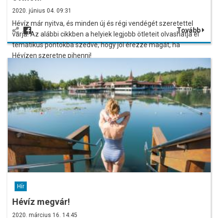
2020. június 04. 09:31
Hévíz már nyitva, és minden új és régi vendégét szeretettel
Tovább
várja! Az alábbi cikkben a helyiek legjobb ötleteit olvashatja el
tematikus pontokba szedve, hogy jól érezze magát, ha
Hévízen szeretne pihenni!
Hír
Hévíz megvár!
2020. március 16. 14:45