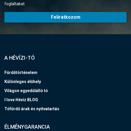
foglaltakat
Feliratkozom
A HÉVÍZI-TÓ
Fürdőtörténelem
Különleges élőhely
Világon egyedülálló tó
I love Hévíz BLOG
Tófürdő árak és nyitvatartás
ÉLMÉNYGARANCIA