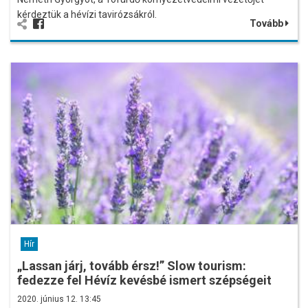
kérdeztük a hévízi tavirózsákról.
Tovább
Hír
„Lassan járj, tovább érsz!” Slow tourism:
fedezze fel Hévíz kevésbé ismert szépségeit
2020. június 12. 13:45