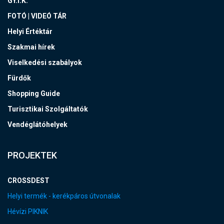
GY.I.K.
FOTÓ | VIDEÓ TÁR
Helyi Értéktár
Szakmai hírek
Viselkedési szabályok
Fürdők
Shopping Guide
Turisztikai Szolgáltatók
Vendéglátóhelyek
PROJEKTEK
CROSSDEST
Helyi termék - kerékpáros útvonalak
Hévízi PIKNIK