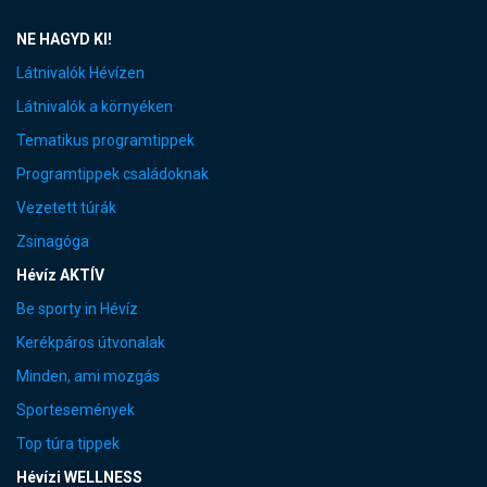
NE HAGYD KI!
Látnivalók Hévízen
Látnivalók a környéken
Tematikus programtippek
Programtippek családoknak
Vezetett túrák
Zsinagóga
Hévíz AKTÍV
Be sporty in Hévíz
Kerékpáros útvonalak
Minden, ami mozgás
Sportesemények
Top túra tippek
Hévízi WELLNESS