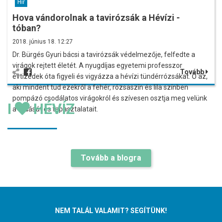
Hír
Hova vándorolnak a tavirózsák a Hévízi -
tóban?
2018. június 18. 12:27
Dr. Bürgés Gyuri bácsi a tavirózsák védelmezője, felfedte a
virágok rejtett életét. A nyugdíjas egyetemi professzor
Tovább
évtizedek óta figyeli és vigyázza a hévízi tündérrózsákat. Ő az,
aki mindent tud ezekről a fehér, rózsaszín és lila színben
pompázó csodálatos virágokról és szívesen osztja meg velünk
I
HÉVÍZ
a tudását és tapasztalatait.
Tovább a blogra
NEM TALÁL VALAMIT? SEGÍTÜNK!