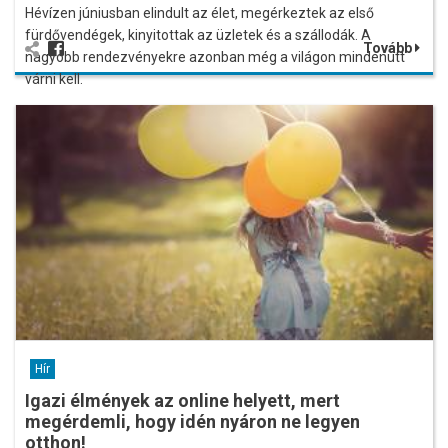
Hévízen júniusban elindult az élet, megérkeztek az első
fürdővendégek, kinyitottak az üzletek és a szállodák. A
Tovább
nagyobb rendezvényekre azonban még a világon mindenütt
várni kell.
Hír
Igazi élmények az online helyett, mert
megérdemli, hogy idén nyáron ne legyen
otthon!