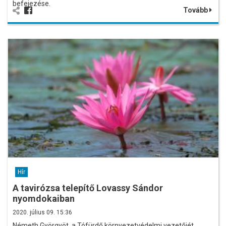
befejezése.
Tovább
Hír
A tavirózsa telepítő Lovassy Sándor
nyomdokaiban
2020. július 09. 15:36
Németh Györgyöt, a Tófürdő környezetvédelmi vezetőjét