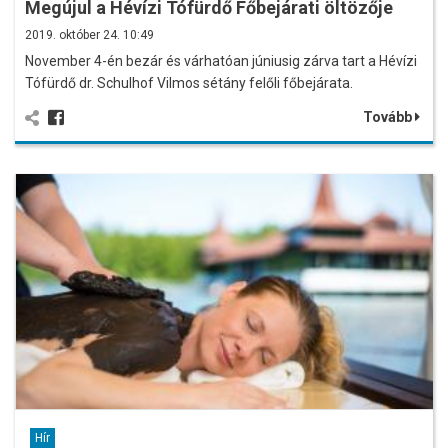
Megújul a Hévízi Tófürdő Főbejárati öltözője
2019. október 24. 10:49
November 4-én bezár és várhatóan júniusig zárva tart a Hévízi
Tófürdő dr. Schulhof Vilmos sétány felőli főbejárata.
Tovább
Hír