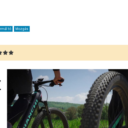
rmál tó
Mozgás