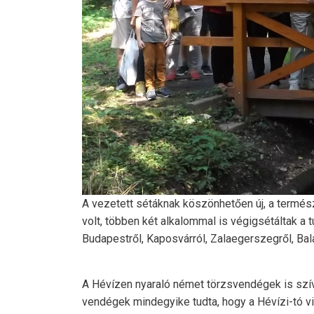
A vezetett sétáknak köszönhetően új, a termés
volt, többen két alkalommal is végigsétáltak a 
Budapestről, Kaposvárról, Zalaegerszegről, Bala
A Hévízen nyaraló német törzsvendégek is szív
vendégek mindegyike tudta, hogy a Hévízi-tó vi