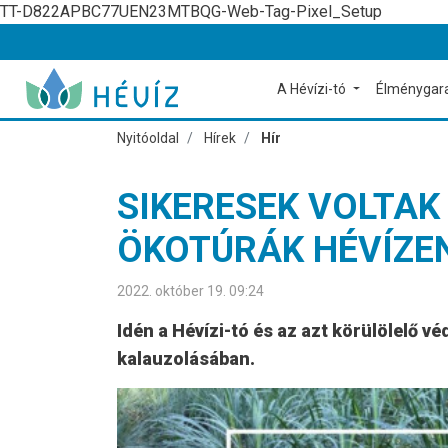
TT-D822APBC77UEN23MTBQG-Web-Tag-Pixel_Setup
A Hévízi-tó
Élménygar
Nyitóoldal
Hírek
Hír
SIKERESEK VOLTAK
ÖKOTÚRÁK HÉVÍZE
2022. október 19. 09:24
Idén a Hévízi-tó és az azt körülölelő v
kalauzolásában.