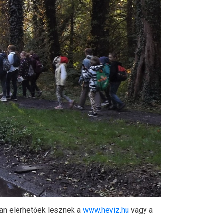
san elérhetőek lesznek a
www.heviz.hu
vagy a