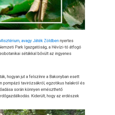
 Misztérium, avagy Játék Zöldben
nyertes
 Nemzeti Park Igazgatóság, a Hévízi-tó átfogó
botanikai sétákkal bővült az ingyenes
ák, hogyan jut a felszínre a Bakonyban esett
en pompázó tavirózsákról, egzotikus halakról és
előadása során könnyen emészthető
ó erdőgazdálkodás. Kiderült, hogy az erdészek