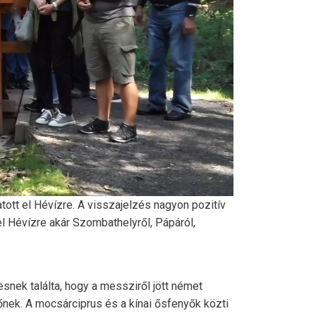
ott el Hévízre. A visszajelzés nagyon pozitív
el Hévízre akár Szombathelyről, Pápáról,
nek találta, hogy a messziről jött német
őnek. A mocsárciprus és a kínai ősfenyők közti