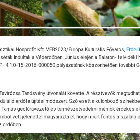
sztikai Nonprofit Kft. VEB2023/Európa Kulturális Főváros,
Erdei
éták indultak a Véderdőben. Június elején a Balaton- felvidéki
- 4.1.0-15-2016-000050 pályázatának köszönhetően további Geo
 Tavirózsa Tanösvény útvonalát követte. A résztvevők megtudhatt
edülálló erdőfelújítási módszert. Szó esett a különböző színekb
tán Tamás geotúravezető és természetvédelmi mérnök érdekes 
ilmből vett jelenettel magyarázta el, hogy miért fontos a szálal
z erdőben.