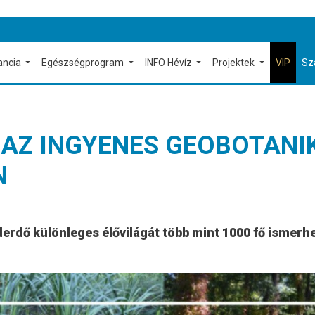
ancia
Egészségprogram
INFO Hévíz
Projektek
VIP
Sz
 AZ INGYENES GEOBOTANIK
N
éderdő különleges élővilágát több mint 1000 fő ismer