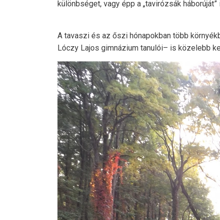
különbséget, vagy épp a „tavirózsák háborúját” 
A tavaszi és az őszi hónapokban több környékb
Lóczy Lajos gimnázium tanulói– is közelebb ke