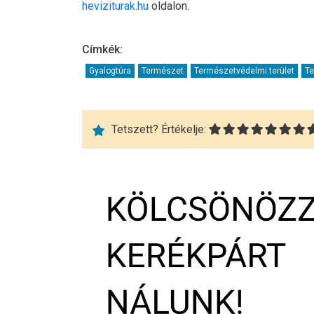
heviziturak.hu
oldalon.
Címkék:
Gyalogtúra
Természet
Természetvédelmi terület
Te
Tetszett? Értékelje: