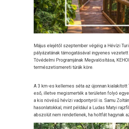
Május elejétől szeptember végéig a Hévízi Turi
pályázatának támogatásával ingyenes vezetett s
Tóvédelmi Programjának Megvalósítása, KEHOP
természetismereti túrák köre.
A 3 km-es kellemes séta az újonnan kialakított
eső, illetve megismerték a területen folyó egy
a kis növésű hévízi vadpontyról is. Samu Zol
hasonlatokkal, mint például a Ludas Matyi rajzf
abszolút nem rendetlenek, ha holtfát hagynak a