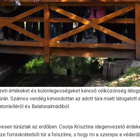
zeti értékeket és különlegességeket kereső célközönség látogat
túrán. Számos vendég kimondottan az adott túra miatt látogatott 
tonlelléről és Balatonalmádiból.
esen túráztak az erdőben. Csorja Krisztina idegenvezető érdekes
ze forráskráterből tör a felszínre, s hogy mi a szerepe a véderd