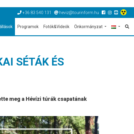
+36 83 540 131
heviz@tourinform.hu
állások
Programok
Fotók&Videók
Önkormányzat
AI SÉTÁK ÉS
hette meg a Hévízi túrák csapatának