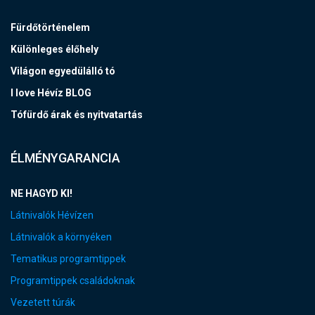
Fürdőtörténelem
Különleges élőhely
Világon egyedülálló tó
I love Hévíz BLOG
Tófürdő árak és nyitvatartás
ÉLMÉNYGARANCIA
NE HAGYD KI!
Látnivalók Hévízen
Látnivalók a környéken
Tematikus programtippek
Programtippek családoknak
Vezetett túrák