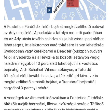
A Festetics Fürdőház felőli bejárat megközelíthető autóval
az Ady utca felől. A parkolás a kifolyó melletti parkolóban
és az Ady utcán tovább haladva a kijelölt városi parkolóban
lehetséges, itt elektromos autó töltésére is van lehetőség.
Gyalogosan vagy kerékpárral a Deák tér (buszpályaudvar)
felől, a Véderdő és a Hévízi-a tó közötti sétányon végig
haladva, nagyjából 10 perc alatt lehet eljutni a Festetics
bejáratig. A dr. Schulhof Vilmos sétányon, a Tófürdő
főbejárat előtt tovább haladva, a tó kerítését követve is
megközelíthető a másik bejárat, a "kerubos" bejárattól
nagyjából 3 percnyi sétára.
A vendégek az átmeneti időszakban a Festetics Fürdőház
öltözőit tudják használni, illetve szükség esetén a Tófürdő