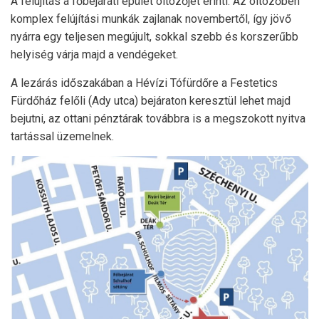
A felújítás a főbejárati épület öltözőjét érinti. Az öltözőben
komplex felújítási munkák zajlanak novembertől, így jövő
nyárra egy teljesen megújult, sokkal szebb és korszerűbb
helyiség várja majd a vendégeket.
A lezárás időszakában a Hévízi Tófürdőre a Festetics
Fürdőház felőli (Ady utca) bejáraton keresztül lehet majd
bejutni, az ottani pénztárak továbbra is a megszokott nyitva
tartással üzemelnek.