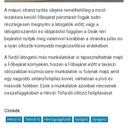
A májusi strand nyitás idejére remélhetőleg a most
lezárásra kerülő főbejárat pénztárait fogják tudni
részlegesen megnyitni a látogatók előtt, vagy a
látogatószámtól és időjárástól függően a Deák-téri
bejáratot nyitják meg valamivel korábban a strandra jutás és
a nyári öltözők könnyebb megközelítése érdekében.
A fürdő látogatói más munkálatokat is tapasztalhatnak majd
a Főbejárat környékén, hiszen a Főbejárat előtt a tavaszi
időszakban közműcsere munkálatok is folynak majd, amit
egy nagyobb sétányfelújítás követ, várhatóan a jövő év
második felében. Ezek a munkálatok azonban nincsenek
összefüggésben a Hévízi Tófürdő öltöző felújításával.
Címkék:
Hévízi tó
Termál tó
Hévízgyógyfürdő
Gyógytó
Gyógyvíz