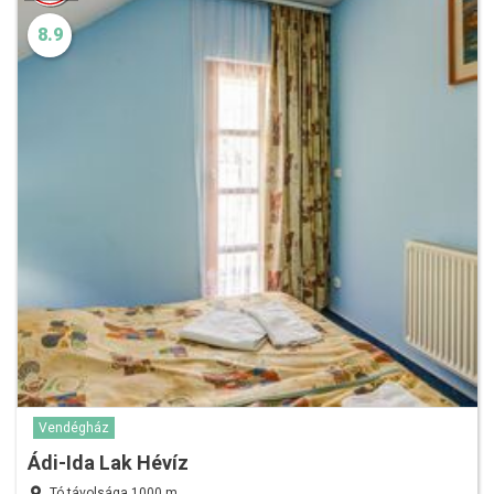
8.9
Vendégház
Ádi-Ida Lak Hévíz
Tó távolsága 1000 m