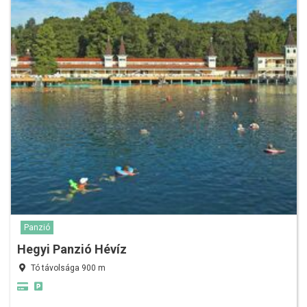
Panzió
Hegyi Panzió Hévíz
Tó távolsága 900 m