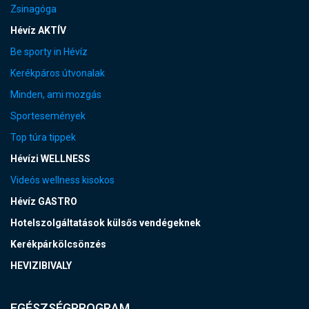
Zsinagóga
Hévíz AKTÍV
Be sporty in Hévíz
Kerékpáros útvonalak
Minden, ami mozgás
Sportesemények
Top túra tippek
Hévízi WELLNESS
Videós wellness kisokos
Hévíz GASTRO
Hotelszolgáltatások külsős vendégeknek
Kerékpárkölcsönzés
HEVIZIBIVALY
EGÉSZSÉGPROGRAM