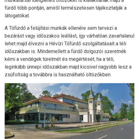
munkatársai ideiglenes öltözőket is kialakítanak majd a
fürdő több pontján, amiről természetesen tájékoztatják a
látogatókat.
A Tófürdő a felújítási munkák ellenére sem tervezi a
bezárást vagy időszakos leállást, így várhatóan zavartalanul
lehet majd élvezni a Hévízi Tófürdő szolgáltatásait a téli
időszakban is. Mindemellett a fürdő dolgozói szeretnék
kérni a vendégek türelmét és megértését, ha a téli,
leginkább ünnepi időszakban majd kicsivel nagyobb lesz a
zsúfoltság a továbbra is használható öltözőkben.