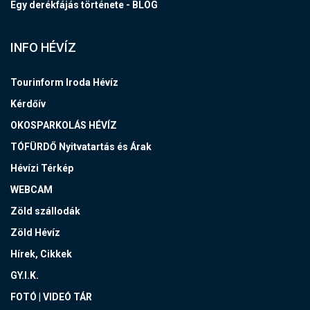
Egy derékfájás története - BLOG
INFO HÉVÍZ
Tourinform Iroda Hévíz
Kérdőív
OKOSPARKOLÁS HÉVÍZ
TÓFÜRDŐ Nyitvatartás és Árak
Hévízi Térkép
WEBCAM
Zöld szállodák
Zöld Hévíz
Hírek, Cikkek
GY.I.K.
FOTÓ | VIDEÓ TÁR