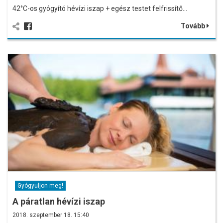
42°C-os gyógyító hévízi iszap + egész testet felfrissítő…
Tovább
Gyógyuljon meg!
A páratlan hévízi iszap
2018. szeptember 18. 15:40