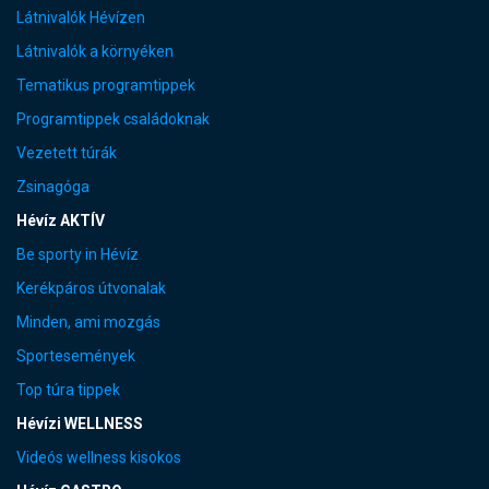
Látnivalók Hévízen
Látnivalók a környéken
Tematikus programtippek
Programtippek családoknak
Vezetett túrák
Zsinagóga
Hévíz AKTÍV
Be sporty in Hévíz
Kerékpáros útvonalak
Minden, ami mozgás
Sportesemények
Top túra tippek
Hévízi WELLNESS
Videós wellness kisokos