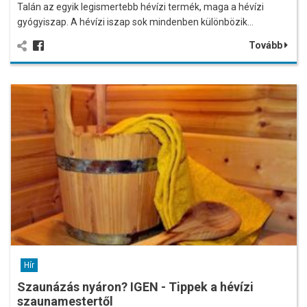
Talán az egyik legismertebb hévízi termék, maga a hévízi
gyógyiszap. A hévízi iszap sok mindenben különbözik…
Tovább
Hír
Szaunázás nyáron? IGEN - Tippek a hévízi
szaunamestertől