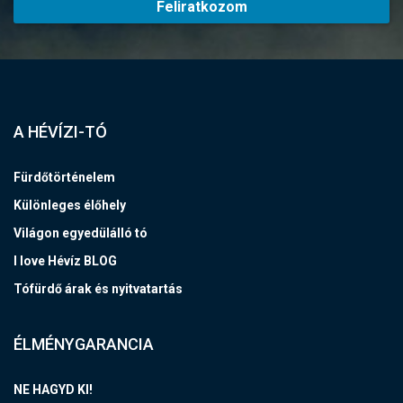
Feliratkozom
A HÉVÍZI-TÓ
Fürdőtörténelem
Különleges élőhely
Világon egyedülálló tó
I love Hévíz BLOG
Tófürdő árak és nyitvatartás
ÉLMÉNYGARANCIA
NE HAGYD KI!