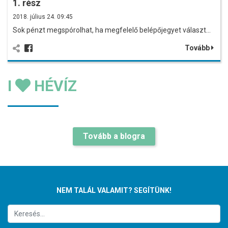
1. rész
2018. július 24. 09:45
Sok pénzt megspórolhat, ha megfelelő belépőjegyet választ…
Tovább
I
HÉVÍZ
Tovább a blogra
NEM TALÁL VALAMIT? SEGÍTÜNK!