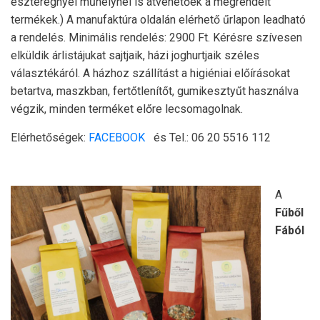
eszteregnyei műhelynél is átvehetőek a megrendelt
termékek.) A manufaktúra oldalán elérhető űrlapon leadható
a rendelés. Minimális rendelés: 2900 Ft. Kérésre szívesen
elküldik árlistájukat sajtjaik, házi joghurtjaik széles
választékáról. A házhoz szállítást a higiéniai előírásokat
betartva, maszkban, fertőtlenítőt, gumikesztyűt használva
végzik, minden terméket előre lecsomagolnak.
Elérhetőségek:
FACEBOOK
és Tel.: 06 20 5516 112
A
Fűből
Fából