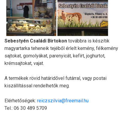
Sebestyén Családi Birtokon
továbbra is készítik
magyartarka teheneik tejéből érlelt kemény, félkemény
sajtokat, gomolyákat, parenyicát, kefírt, joghurtot,
krémsajtokat, vajat.
A termékek rövid határidővel futárral, vagy postai
kiszállítással rendelhetők meg.
Elérhetőségek:
reiczszilvia@freemail.hu
Tel.: 06 30 489 5709