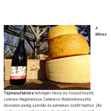
A
Míves
Tejmanufaktúra
hétvégén Hévíz és Fonyód között,
Letenye-Nagykanizsa-Zalakaros-Balatonkeresztúr
útvonalon pedig szerdán és pénteken szállít házhoz. (Az