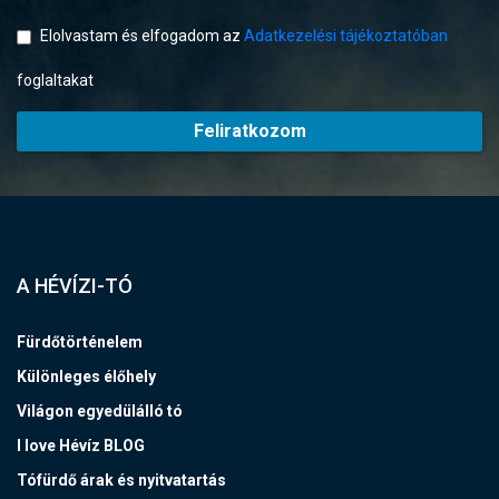
Elolvastam és elfogadom az
Adatkezelési tájékoztatóban
foglaltakat
Feliratkozom
A HÉVÍZI-TÓ
Fürdőtörténelem
Különleges élőhely
Világon egyedülálló tó
I love Hévíz BLOG
Tófürdő árak és nyitvatartás