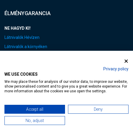
ÉLMÉNYGARANCIA
NE HAGYD KI!
Látnivalók Hévízen
Látnivalók a környéken
Tematikus programtippek
Programtippek családoknak
Privacy policy
WE USE COOKIES
Vezetett túrák
We may place these for analysis of our visitor data, to improve our website,
Zsinagóga
show personalised content and to give you a great website experience. For
more information about the cookies we use open the settings.
Hévíz AKTÍV
Be sporty in Hévíz
Accept all
Deny
Kerékpáros útvonalak
Minden, ami mozgás
No, adjust
Sportesemények