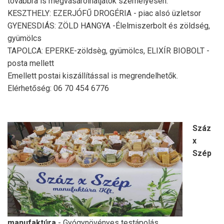
továbbra is megvásárolhatjátok személyesen:
KESZTHELY: EZERJÓFŰ DROGÉRIA - piac alsó üzletsor
GYENESDIÁS: ZÖLD HANGYA -Élelmiszerbolt és zöldség,
gyümölcs
TAPOLCA: EPERKE-zöldsèg, gyümölcs, ELIXÍR BIOBOLT -
posta mellett
Emellett postai kiszállítással is megrendelhetők.
Elérhetőség: 06 70 454 6776
Száz
x
Szép
manufaktúra
- Gyógynövényes testápolás