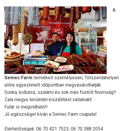
A
Semec Farm
termékeit személyesen, Tótszerdahelyen
előre egyeztetett időpontban megvásárolhatják.
Sonka, kolbász, szalámi és sok más füstölt finomság‼️
Zala megye területén kiszállítást vállalnak❗️
Futár is megoldható‼️
Jó egészséget kíván a Semec Farm csapata!
Elérhetőségek: 06 70 421 7523, 06 70 388 2054