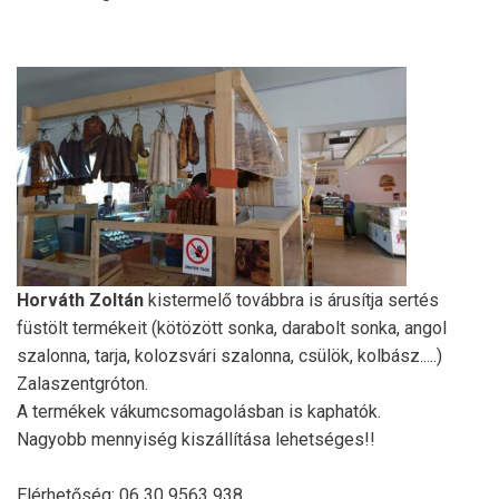
Horváth Zoltán
kistermelő továbbra is árusítja sertés
füstölt termékeit (kötözött sonka, darabolt sonka, angol
szalonna, tarja, kolozsvári szalonna, csülök, kolbász.....)
Zalaszentgróton.
A termékek vákumcsomagolásban is kaphatók.
Nagyobb mennyiség kiszállítása lehetséges!!
Elérhetőség: 06 30 9563 938