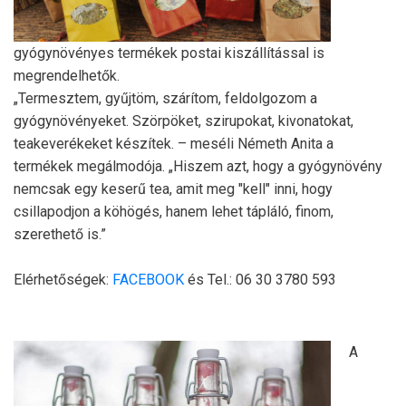
gyógynövényes termékek postai kiszállítással is
megrendelhetők.
„Termesztem, gyűjtöm, szárítom, feldolgozom a
gyógynövényeket. Szörpöket, szirupokat, kivonatokat,
teakeverékeket készítek. – meséli Németh Anita a
termékek megálmodója. „Hiszem azt, hogy a gyógynövény
nemcsak egy keserű tea, amit meg "kell" inni, hogy
csillapodjon a köhögés, hanem lehet tápláló, finom,
szerethető is.”
Elérhetőségek:
FACEBOOK
és Tel.: 06 30 3780 593
A