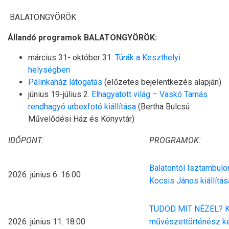
BALATONGYÖRÖK
Állandó programok BALATONGYÖRÖK:
március 31- október 31.
Túrák a Keszthelyi
helységben
Pálinkaház látogatás
(előzetes bejelentkezés alapján)
június 19-július 2.
Elhagyatott világ – Vaskó Tamás
rendhagyó urbexfotó kiállítása
(Bertha Bulcsú
Művelődési Ház és Könyvtár)
IDŐPONT:
PROGRAMOK:
Balatontól Isztambulon
2026. június 6. 16:00
Kocsis János kiállítás
TUDOD MIT NÉZEL? K
2026. június 11. 18:00
művészettörténész 