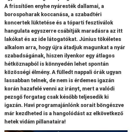
A frissítően enyhe nyáresték dallamai, a
borospoharak koccanása, a szabadtéri
koncertek lüktetése és a tóparti fesztiválok
hangulata egyszerre csábítják maradásra az itt
lakókat és az ide látogatókat. Június tökéletes
alkalom arra, hogy újra átadjuk magunkat a nyár
szabadságának, hiszen ilyenkor egy átlagos
hétköznapból is könnyedén lehet spontán
közösségi élmény. A fülledt nappali órák ugyan
lassabban telnek, de nem is érdemes igazán
korán hazafelé venni az irányt, mert a valódi
pezsgő forgatag csak később teljesedik ki
igazán. Havi programajánlónk sorait böngészve
már kezdheted is a hangolódást az elkövetkező
hetek vidám pillanataira!