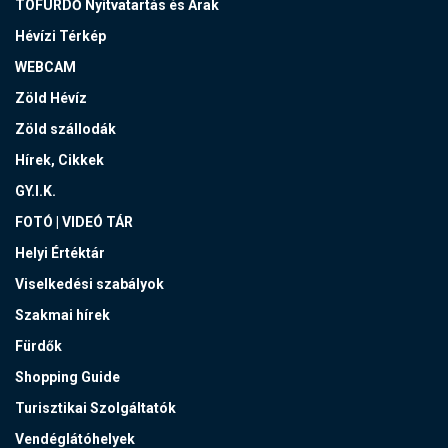
TÓFÜRDŐ Nyitvatartás és Árak
Hévízi Térkép
WEBCAM
Zöld Hévíz
Zöld szállodák
Hírek, Cikkek
GY.I.K.
FOTÓ | VIDEÓ TÁR
Helyi Értéktár
Viselkedési szabályok
Szakmai hírek
Fürdők
Shopping Guide
Turisztikai Szolgáltatók
Vendéglátóhelyek