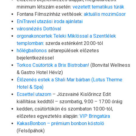
minimum létszám esetén:
vezetett tematikus túrák
Fontana Filmszínház vetítések:
aktuális moziműsor
EniTravel utazási iroda ajánlatai
városnézés Dottóval
orgonakoncertek Teleki Miklóssal a Szentlélek
templomban
: szerda esténként 20:00-tól
hőlégballonos
sétarepülések előzetes
bejelentkezéssel
Torkos Csütörtök a Brix Bistroban!
(Bonvital Wellness
& Gastro Hotel Hévíz)
Élőzenés estek a Shali Mar bárban (Lotus Therme
Hotel & Spa)
Ecsettel utazom
– Józsvainé Kislőrincz Edit
kiállítása: keddtől – szombatig, 9:00 – 17:00 óráig
kedden, csütörtökön és szombaton 10:00-tól,
előzetes egyeztetés alapján
: VIP Bringatúra
KakasBonbon – prémium bonbon kóstoló
(Felsőpáhok)