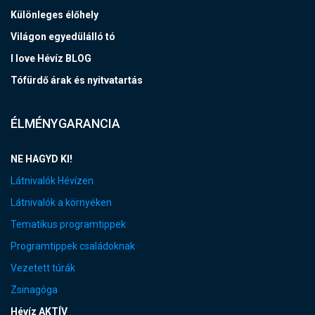
Különleges élőhely
Világon egyedülálló tó
I love Hévíz BLOG
Tófürdő árak és nyitvatartás
ÉLMÉNYGARANCIA
NE HAGYD KI!
Látnivalók Hévízen
Látnivalók a környéken
Tematikus programtippek
Programtippek családoknak
Vezetett túrák
Zsinagóga
Hévíz AKTÍV