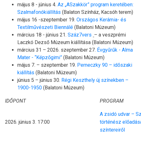
május 8 - június 4.
Az „ASzakkör” program keretében:
Szalmafonókiállítás
(Balaton Színház, Kacsóh terem)
május 16 -szeptember 19.
Országos Kerámia- és
Textilművészeti Biennálé
(Balatoni Múzeum)
március 18 - június 21.
Száz7vers
– a veszprémi
Laczkó Dezső Múzeum kiállítása (Balatoni Múzeum)
március 31 – 2026. szeptember 27.
Évgyűrűk - Alma
Mater - “Képzőgimi”
(Balatoni Múzeum)
május 7. – szeptember 19.
Perneczky 90 – időszaki
kiállítás
(Balatoni Múzeum)
június 5 – június 30.
Régi Keszthely új színekben –
1900-1950
(Balatoni Múzeum)
IDŐPONT
PROGRAM
A zsidó udvar – Sz
2026. június 3. 17:00
történész előadása
színtereiről