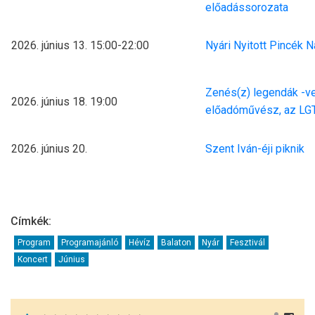
előadássorozata
2026. június 13. 15:00-22:00
Nyári Nyitott Pincék 
Zenés(z) legendák -v
2026. június 18. 19:00
előadóművész, az LGT
2026. június 20.
Szent Iván-éji piknik
Címkék:
Program
Programajánló
Hévíz
Balaton
Nyár
Fesztivál
Koncert
Június