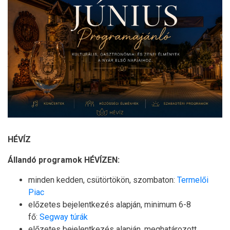
HÉVÍZ
Állandó programok HÉVÍZEN:
minden kedden, csütörtökön, szombaton:
Termelői
Piac
előzetes bejelentkezés alapján, minimum 6-8
fő:
Segway túrák
előzetes bejelentkezés alapján, meghatározott