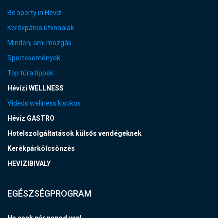
Be sporty in Hévíz
Kerékpáros útvonalak
Minden, ami mozgás
Sportesemények
Top túra tippek
Hévízi WELLNESS
Videós wellness kisokos
Hévíz GASTRO
Hotelszolgáltatások külsős vendégeknek
Kerékpárkölcsönzés
HEVIZIBIVALY
EGÉSZSÉGPROGRAM
Ha csak pár napod van!