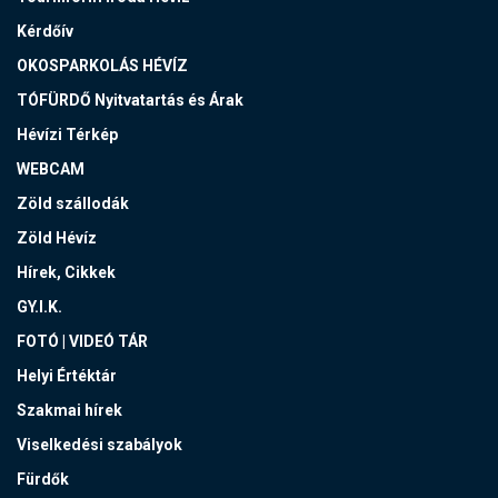
Kérdőív
OKOSPARKOLÁS HÉVÍZ
TÓFÜRDŐ Nyitvatartás és Árak
Hévízi Térkép
WEBCAM
Zöld szállodák
Zöld Hévíz
Hírek, Cikkek
GY.I.K.
FOTÓ | VIDEÓ TÁR
Helyi Értéktár
Szakmai hírek
Viselkedési szabályok
Fürdők