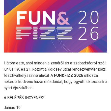
Három este, ahol minden a zenéről és a szabadságról szól:
június 19. és 21. között a Kölcsey utcai rendezvénytér igazi
fesztiválhelyszínné alakul. A
FUN&FIZZ 2026
elhozza
neked a kedvenc hazai előadóidat, hogy együtt lüktessünk a
nyári éjszakában.
A BELÉPÉS INGYENES!
Június 19.