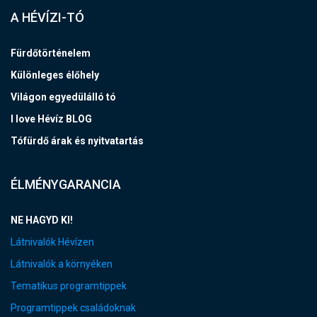
A HÉVÍZI-TÓ
Fürdőtörténelem
Különleges élőhely
Világon egyedülálló tó
I love Hévíz BLOG
Tófürdő árak és nyitvatartás
ÉLMÉNYGARANCIA
NE HAGYD KI!
Látnivalók Hévízen
Látnivalók a környéken
Tematikus programtippek
Programtippek családoknak