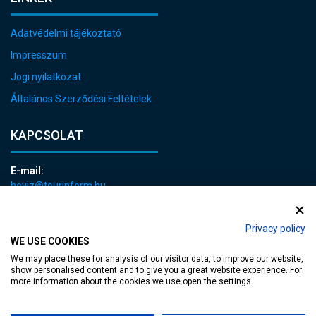
Adatvédelmi tájékoztató
Impresszum
Jogi nyilatkozat
Általános Szerződési Feltételek
KAPCSOLAT
E-mail:
heviz@tourinform.hu
Telefon:
+36 83 540 131
Privacy policy
WE USE COOKIES
We may place these for analysis of our visitor data, to improve our website,
show personalised content and to give you a great website experience. For
more information about the cookies we use open the settings.