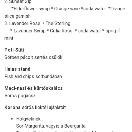
2. Sunset Sip
*Elderflower syrup * Orange wine *soda water *Orange
slice garnish
3. Lavender Rose. / The Sterling
* Lavender Syrup * Celia Rose * soda water * sprig if
mint
Peti-Süti
Sörben pácolt sertés csülök
Halas stand
Fish and chips sörbundában
Maci-nasi és kürtőskalács
Boros pogácsa
Korona
sörös koktél ajánlatát
Hölgyeknek :
Sör Margarita, vagyis a Beergarita: