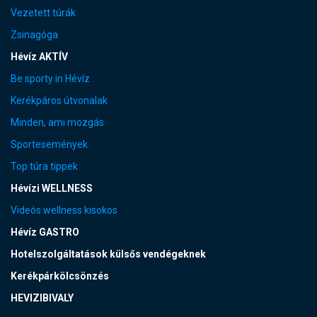
Vezetett túrák
Zsinagóga
Hévíz AKTÍV
Be sporty in Hévíz
Kerékpáros útvonalak
Minden, ami mozgás
Sportesemények
Top túra tippek
Hévízi WELLNESS
Videós wellness kisokos
Hévíz GASTRO
Hotelszolgáltatások külsős vendégeknek
Kerékpárkölcsönzés
HEVIZIBIVALY