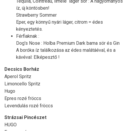
Tequila, Cointreau, limelé láger sör : A hagyományos
íz, új köntösben!
Strawberry Sommer
Eper, egy könnyű nyári láger, citrom = édes
kényeztetés.
Férfiaknak :
Dog's Nose : Holba Premium Dark barna sör és Gin
A boróka íz találkozása az édes malátáéval, és a
kávéval: Elképesztő !
Decsics Borház
Aperol Spritz
Limoncello Spritz
Hugo
Epres rozé fröccs
Levendulás rozé fröccs
Strázsai Pincészet
HUGO