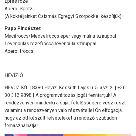
Epres rozé
Aperol Spritz
(A koktéljainkat Csizmás Egregyi Szörpökkel készítjük)
Papp Pincészet
Macifröccs/Medvefröccs eper vagy málna sziruppal
Levendulás rozéfröccs levendula sziruppal
Aperol fröccs
HÉVÍZIÓ
HÉVÜZ Kft. | 8380 Hévíz, Kossuth Lajos u. 5. asz. 2. | +36
30 312 9898 | A programváltozás jogát fenntartjuk! A
rendezvényen mindenki a saját felelősségére vesz részt,
valamint a rendezvényen való részvétellel Ön elfogadja,
hogy az ott készült felvételeket a rendező szabadon
felhasználhatja!