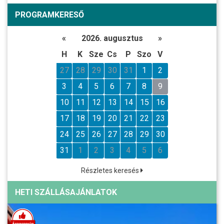
PROGRAMKERESŐ
«
2026. augusztus
»
H
K
Sze
Cs
P
Szo
V
27
28
29
30
31
1
2
3
4
5
6
7
8
9
10
11
12
13
14
15
16
17
18
19
20
21
22
23
24
25
26
27
28
29
30
31
1
2
3
4
5
6
Részletes keresés
HETI SZÁLLÁSAJÁNLATOK