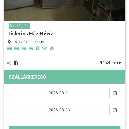
Vendégház
Tislerics Ház Hévíz
Tó távolsága 300 m
Részletek
SZÁLLÁSKERESŐ