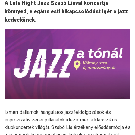
A Late Night Jazz Szabó Liával koncertje
könnyed, elegáns esti kikapcsolódást ígér a jazz
kedvelőinek.
Ismert dallamok, hangulatos jazzfeldolgozások és
improvizatív zenei pillanatok idézik meg a klasszikus
klubkoncertek világát. Szabó Lia érzékeny előadásmódja és
a zenészek finom összhangja különleges atmoszférát