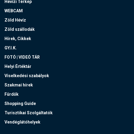
Hévízi Térkép
WEBCAM
Zöld Hévíz
Zöld szállodák
Hírek, Cikkek
GY.I.K.
FOTÓ | VIDEÓ TÁR
Helyi Értéktár
Viselkedési szabályok
Szakmai hírek
Fürdők
Shopping Guide
Turisztikai Szolgáltatók
Vendéglátóhelyek