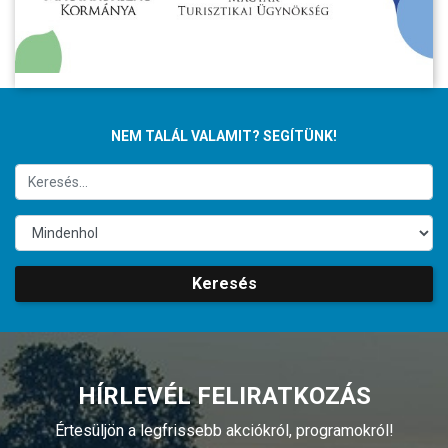
NEM TALÁL VALAMIT? SEGÍTÜNK!
Keresés
HÍRLEVÉL FELIRATKOZÁS
Értesüljön a legfrissebb akciókról, programokról!