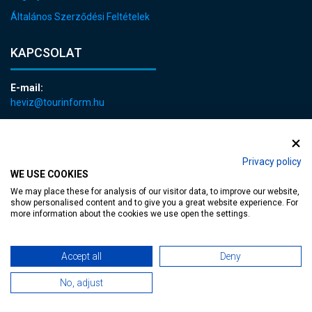
Általános Szerződési Feltételek
KAPCSOLAT
E-mail:
heviz@tourinform.hu
Telefon:
+36 83 540 131
Privacy policy
WE USE COOKIES
We may place these for analysis of our visitor data, to improve our website,
show personalised content and to give you a great website experience. For
more information about the cookies we use open the settings.
akadálymentesített weblap
| Copyright © 2024 Hévíz Város Önkormányzata,
Accept all
Deny
Designed by
MediaGum
|
Süti megújítás
|
Sitemap
No, adjust
TT-D822APBC77UEN23MTBQG-Web-Tag-Pixel_Setup