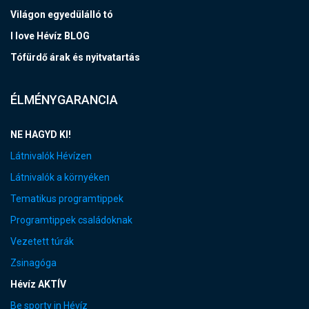
Világon egyedülálló tó
I love Hévíz BLOG
Tófürdő árak és nyitvatartás
ÉLMÉNYGARANCIA
NE HAGYD KI!
Látnivalók Hévízen
Látnivalók a környéken
Tematikus programtippek
Programtippek családoknak
Vezetett túrák
Zsinagóga
Hévíz AKTÍV
Be sporty in Hévíz