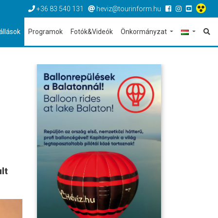
+36 83 540 131
heviz@tourinform.hu
állások
Programok
Fotók&Videók
Önkormányzat
lt