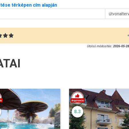
tése térképen cím alapján
útvonalter
Utolsó módosítás:
2026-05-28
ATAI
8.3