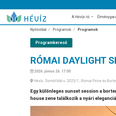
A Hévízi-tó
Élménygar
Nyitóoldal
Programok
Programok
Programkereső
RÓMAI DAYLIGHT S
2026. június 26. 17:00
Hévíz
, Dombföldi u. 2023/1., Római Pince és Bort
Egy különleges sunset session a borte
house zene találkozik a nyári eleganciá