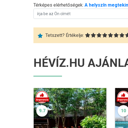
Térképes elérhetőségek:
A helyszín megtekin
Tetszett? Értékelje:
HÉVÍZ.HU AJÁNL
9.7
10