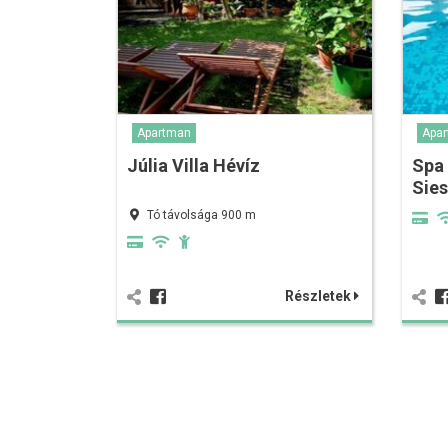
Apartman
Apa
Júlia Villa Hévíz
Spa
Sie
Tó távolsága 900 m
Részletek