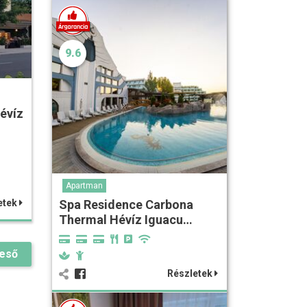
9.6
évíz
Apartman
Spa Residence Carbona
etek
Thermal Hévíz Iguacu…
reső
Részletek