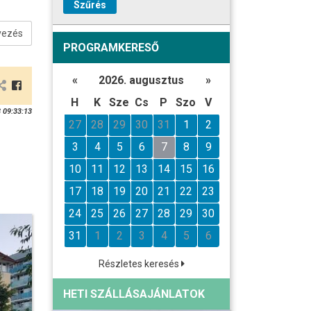
Szűrés
vezés
PROGRAMKERESŐ
«
2026. augusztus
»
H
K
Sze
Cs
P
Szo
V
 09:33:13
27
28
29
30
31
1
2
3
4
5
6
7
8
9
10
11
12
13
14
15
16
17
18
19
20
21
22
23
24
25
26
27
28
29
30
31
1
2
3
4
5
6
Részletes keresés
HETI SZÁLLÁSAJÁNLATOK