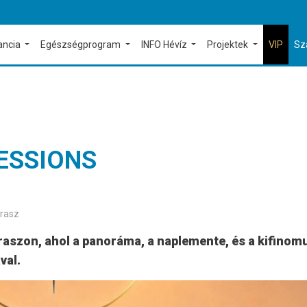
ancia
Egészségprogram
INFO Hévíz
Projektek
VIP
Sz
ESSIONS
erasz
raszon, ahol a panoráma, a naplemente, és a kifinomu
val.