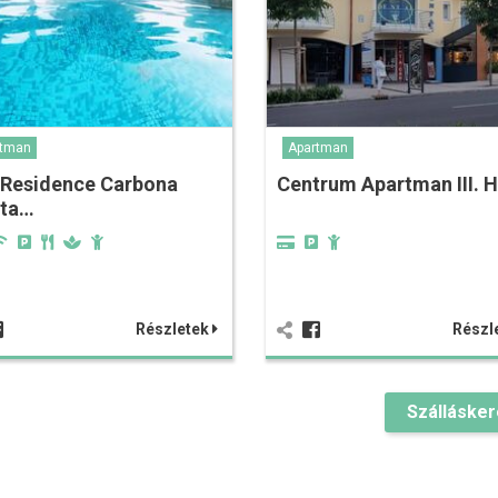
rtman
Apartman
 Residence Carbona
Centrum Apartman III. H
sta…
Részletek
Részl
Szálláske