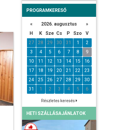
PROGRAMKERESŐ
«
2026. augusztus
»
H
K
Sze
Cs
P
Szo
V
27
28
29
30
31
1
2
3
4
5
6
7
8
9
10
11
12
13
14
15
16
17
18
19
20
21
22
23
24
25
26
27
28
29
30
31
1
2
3
4
5
6
Részletes keresés
HETI SZÁLLÁSAJÁNLATOK