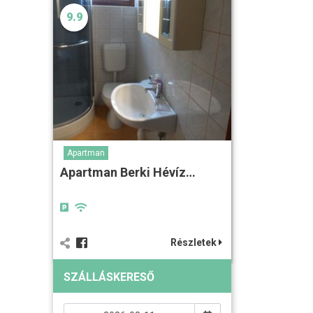
9.9
Apartman
Apartman Berki Hévíz…
Részletek
SZÁLLÁSKERESŐ