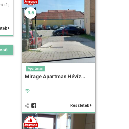
ávolság
9.5
etek
reső
Apartman
Mirage Apartman Hévíz…
Részletek