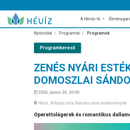
A Hévízi-tó
Élménygar
Nyitóoldal
Programok
Programok
Programkereső
ZENÉS NYÁRI ESTÉ
DOMOSZLAI SÁND
2026. június 26. 20:00
Hévíz
, Kölcsey utca, Kölcsey utcai rendezvénytér
Operettslágerek és romantikus dallamok