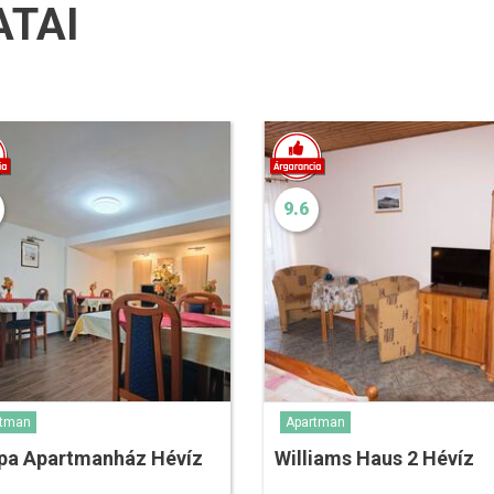
ATAI
9.6
rtman
Apartman
pa Apartmanház Hévíz
Williams Haus 2 Hévíz