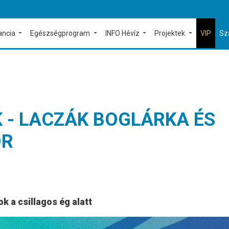
ancia
Egészségprogram
INFO Hévíz
Projektek
VIP
Sz
K - LACZÁK BOGLÁRKA ÉS
OR
 a csillagos ég alatt