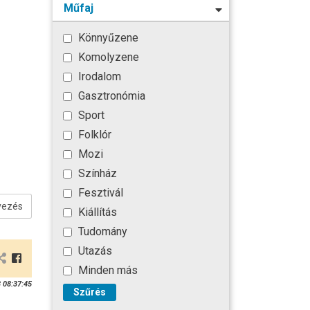
Műfaj
Könnyűzene
Komolyzene
Irodalom
Gasztronómia
Sport
Folklór
Mozi
Színház
Fesztivál
vezés
Kiállítás
Tudomány
Utazás
Minden más
 08:37:45
Szűrés