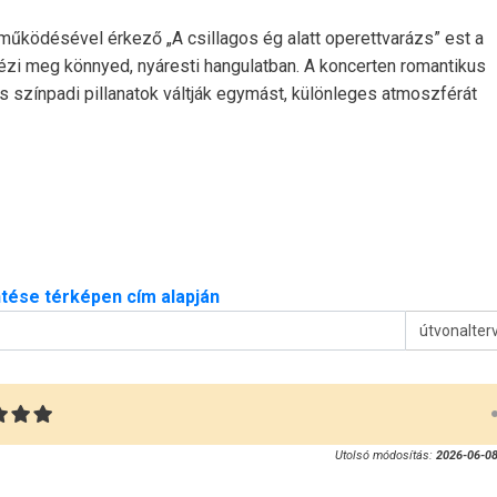
űködésével érkező „A csillagos ég alatt operettvarázs” est a
ézi meg könnyed, nyáresti hangulatban. A koncerten romantikus
színpadi pillanatok váltják egymást, különleges atmoszférát
tése térképen cím alapján
útvonalter
Utolsó módosítás:
2026-06-08