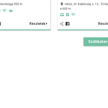
 távolsága 900 m
Hévíz, Dr. Babócsay u. 12., Tó t
a 600 m
Részletek
Részl
Szálláske