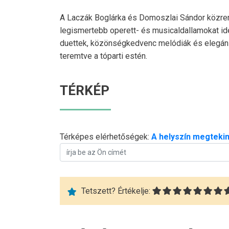
A
Laczák Boglárka
és
Domoszlai Sándor
közrem
legismertebb operett- és musicaldallamokat id
duettek, közönségkedvenc melódiák és elegáns 
teremtve a tóparti estén.
TÉRKÉP
Térképes elérhetőségek:
A helyszín megtekin
Tetszett? Értékelje: