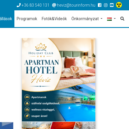
+36 83 540 131
heviz@tourinform.hu
állások
Programok
Fotók&Videók
Önkormányzat