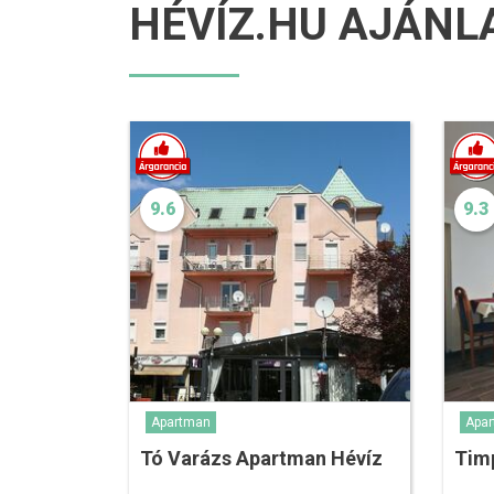
HÉVÍZ.HU AJÁNL
9.6
9.3
Apartman
Apa
Tó Varázs Apartman Hévíz
Tim