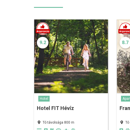
9.2
8.7
Hotel
Apa
Hotel FIT Hévíz
Fra
Tó távolsága 800 m
Tó