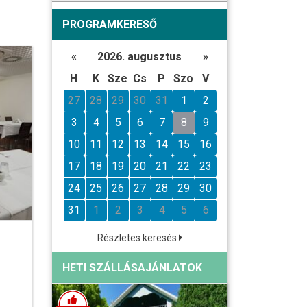
PROGRAMKERESŐ
«
2026. augusztus
»
H
K
Sze
Cs
P
Szo
V
27
28
29
30
31
1
2
3
4
5
6
7
8
9
10
11
12
13
14
15
16
17
18
19
20
21
22
23
24
25
26
27
28
29
30
31
1
2
3
4
5
6
Részletes keresés
HETI SZÁLLÁSAJÁNLATOK