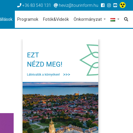
+36 83 540 131
heviz@tourinform.hu
állások
Programok
Fotók&Videók
Önkormányzat