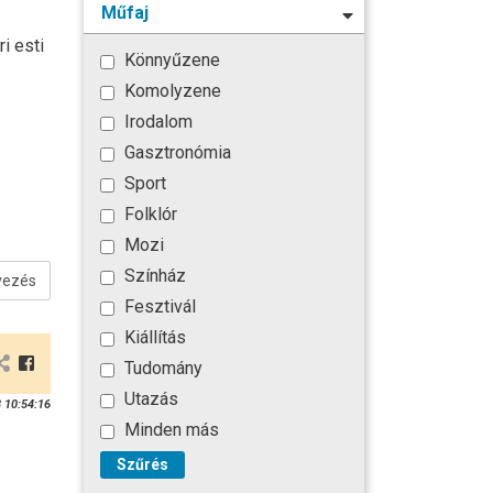
Műfaj
i esti
Könnyűzene
Komolyzene
Irodalom
Gasztronómia
Sport
Folklór
Mozi
Színház
vezés
Fesztivál
Kiállítás
Tudomány
Utazás
 10:54:16
Minden más
Szűrés