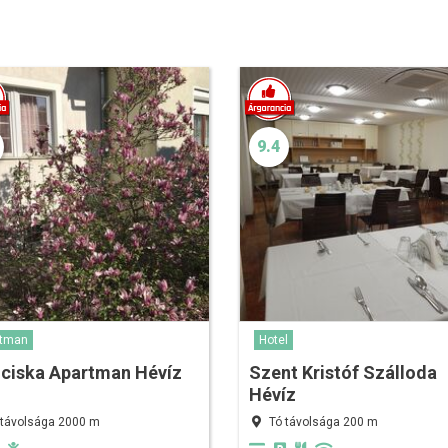
9.4
rtman
Hotel
nciska Apartman Hévíz
Szent Kristóf Szálloda
Hévíz
 távolsága 2000 m
Tó távolsága 200 m