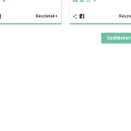
Részletek
Részl
Szálláske