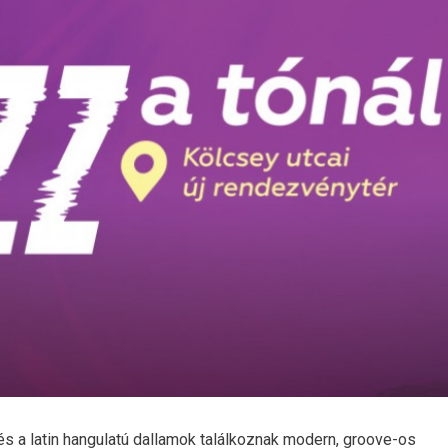
 és a latin hangulatú dallamok találkoznak modern, groove-os