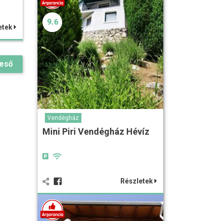
9.6
etek
reső
Vendégház
Mini Piri Vendégház Hévíz
Részletek