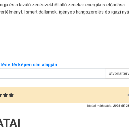
angja és a kiváló zenészekből álló zenekar energikus előadása
rtélményt. Ismert dallamok, igényes hangszerelés és igazi nyár
tése térképen cím alapján
útvonalter
Utolsó módosítás:
2026-05-28
ATAI