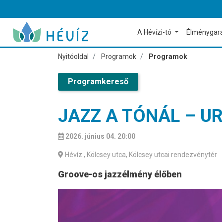
A Hévízi-tó
Élménygar
Nyitóoldal
Programok
Programok
Programkereső
JAZZ A TÓNÁL – U
2026. június 04. 20:00
Hévíz
, Kölcsey utca, Kölcsey utcai rendezvénytér
Groove-os jazzélmény élőben