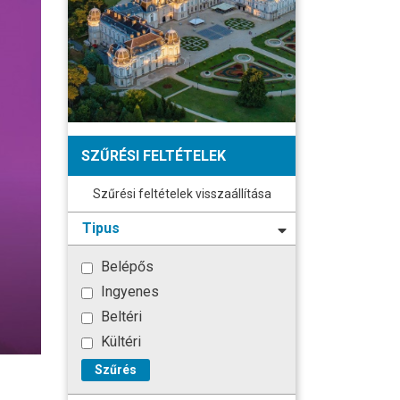
SZŰRÉSI FELTÉTELEK
Szűrési feltételek visszaállítása
Tipus
Belépős
Ingyenes
Beltéri
Kültéri
Szűrés