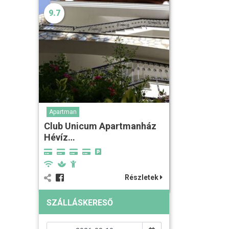
9.7
Apartman
Club Unicum Apartmanház
Hévíz…
Részletek
SZÁLLÁSKERESŐ