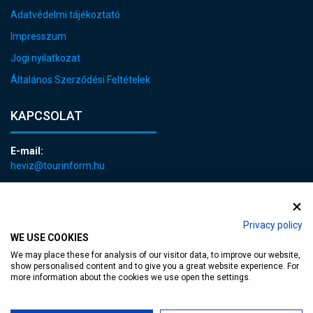
Adatvédelmi tájékoztató
Impresszum
Jogi nyilatkozat
Általános Szerződési Feltételek
KAPCSOLAT
E-mail:
heviz@tourinform.hu
Telefon:
+36 83 540 131
Privacy policy
WE USE COOKIES
We may place these for analysis of our visitor data, to improve our website,
show personalised content and to give you a great website experience. For
more information about the cookies we use open the settings.
akadálymentesített weblap
| Copyright © 2024 Hévíz Város Önkormányzata,