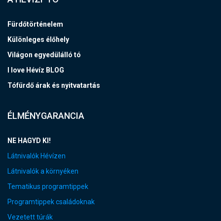
Fürdőtörténelem
Különleges élőhely
Világon egyedülálló tó
I love Hévíz BLOG
Tófürdő árak és nyitvatartás
ÉLMÉNYGARANCIA
NE HAGYD KI!
Látnivalók Hévízen
Látnivalók a környéken
Tematikus programtippek
Programtippek családoknak
Vezetett túrák