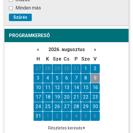
Minden más
Szűrés
PROGRAMKERESŐ
«
2026. augusztus
»
H
K
Sze
Cs
P
Szo
V
27
28
29
30
31
1
2
3
4
5
6
7
8
9
10
11
12
13
14
15
16
17
18
19
20
21
22
23
24
25
26
27
28
29
30
31
1
2
3
4
5
6
Részletes keresés