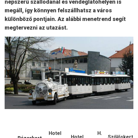
népszerű szállodánál és vendéglátóhelyen is
megáll, így könnyen felszállhatsz a város
különböző pontjain. Az alábbi menetrend segít
megtervezni az utazást.
Hotel
H.
Hotel
Szőlőskert