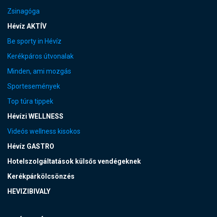
Zsinagóga
Hévíz AKTÍV
Be sporty in Hévíz
Kerékpáros útvonalak
Minden, ami mozgás
Sportesemények
Top túra tippek
Hévízi WELLNESS
Videós wellness kisokos
Hévíz GASTRO
Hotelszolgáltatások külsős vendégeknek
Kerékpárkölcsönzés
HEVIZIBIVALY