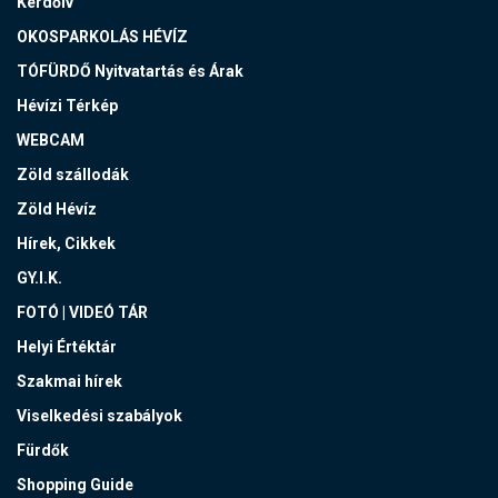
Kérdőív
OKOSPARKOLÁS HÉVÍZ
TÓFÜRDŐ Nyitvatartás és Árak
Hévízi Térkép
WEBCAM
Zöld szállodák
Zöld Hévíz
Hírek, Cikkek
GY.I.K.
FOTÓ | VIDEÓ TÁR
Helyi Értéktár
Szakmai hírek
Viselkedési szabályok
Fürdők
Shopping Guide