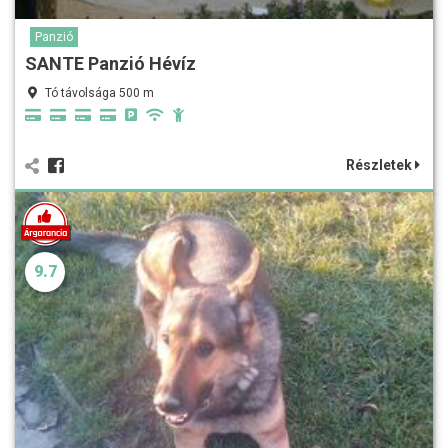
Panzió
SANTE Panzió Hévíz
Tó távolsága 500 m
Részletek
9.7