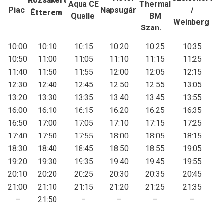
Rózsakert
Aqua CE
Thermal
Piac
Napsugár
/
Étterem
Quelle
BM
Weinberg
Szan.
10:00
10:10
10:15
10:20
10:25
10:35
10:50
11:00
11:05
11:10
11:15
11:25
11:40
11:50
11:55
12:00
12:05
12:15
12:30
12:40
12:45
12:50
12:55
13:05
13:20
13:30
13:35
13:40
13:45
13:55
16:00
16:10
16:15
16:20
16:25
16:35
16:50
17:00
17:05
17:10
17:15
17:25
17:40
17:50
17:55
18:00
18:05
18:15
18:30
18:40
18:45
18:50
18:55
19:05
19:20
19:30
19:35
19:40
19:45
19:55
20:10
20:20
20:25
20:30
20:35
20:45
21:00
21:10
21:15
21:20
21:25
21:35
–
21:50
–
–
–
–