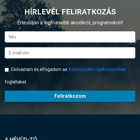
HÍRLEVÉL FELIRATKOZÁS
Értesüljön a legfrissebb akciókról, programokról!
Elolvastam és elfogadom az
Adatkezelési tájékoztatóban
foglaltakat
Feliratkozom
A HÉVÍZI-TÓ