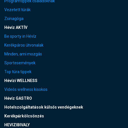
Programtippek családoknak
Vezetett túrák
Zsinagóga
Hévíz AKTÍV
Be sporty in Hévíz
Kerékpáros útvonalak
Minden, ami mozgás
Sportesemények
Top túra tippek
Hévízi WELLNESS
Videós wellness kisokos
Hévíz GASTRO
Hotelszolgáltatások külsős vendégeknek
Kerékpárkölcsönzés
HEVIZIBIVALY