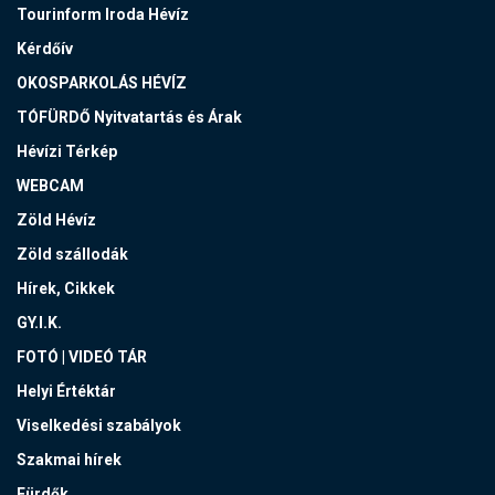
Tourinform Iroda Hévíz
Kérdőív
OKOSPARKOLÁS HÉVÍZ
TÓFÜRDŐ Nyitvatartás és Árak
Hévízi Térkép
WEBCAM
Zöld Hévíz
Zöld szállodák
Hírek, Cikkek
GY.I.K.
FOTÓ | VIDEÓ TÁR
Helyi Értéktár
Viselkedési szabályok
Szakmai hírek
Fürdők