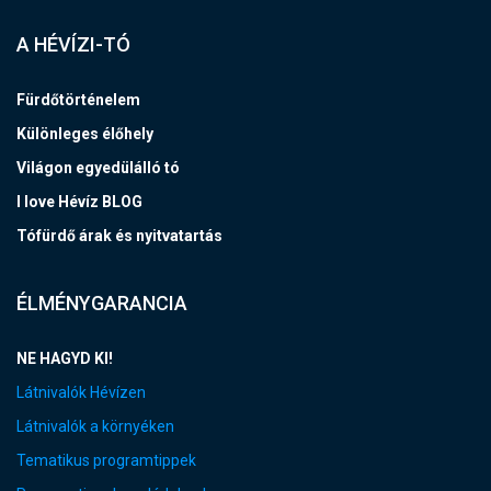
A HÉVÍZI-TÓ
Fürdőtörténelem
Különleges élőhely
Világon egyedülálló tó
I love Hévíz BLOG
Tófürdő árak és nyitvatartás
ÉLMÉNYGARANCIA
NE HAGYD KI!
Látnivalók Hévízen
Látnivalók a környéken
Tematikus programtippek