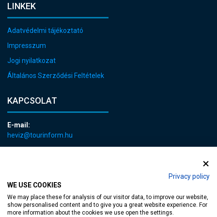
LINKEK
Adatvédelmi tájékoztató
Impresszum
Jogi nyilatkozat
Általános Szerződési Feltételek
KAPCSOLAT
E-mail:
heviz@tourinform.hu
Telefon:
+36 83 540 131
Privacy policy
WE USE COOKIES
We may place these for analysis of our visitor data, to improve our website,
show personalised content and to give you a great website experience. For
more information about the cookies we use open the settings.