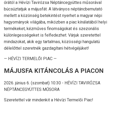
órától a Hévízi Tavirózsa Néptáncegyüttes műsorával
búcsúztatjuk a májusfát. A látványos néptáncbemutató
mellett a közönség betekintést nyerhet a magyar népi
hagyományok világába, miközben a piac kínálatából helyi
termékeket, kézműves finomságokat és szezonális
különlegességeket is felfedezhet. Várjuk szeretettel
mindazokat, akik egy tartalmas, közösségi hangulatú
délelőttel szeretnék gazdagítani hétvégéjüket!
— HÉVÍZI TERMELŐI PIAC —
MÁJUSFA KITÁNCOLÁS A PIACON
2026. június 6. (szombat) 10:30 - HÉVÍZI TAVIRÓZSA
NÉPTÁNCEGYÜTTES MŰSORA
Szeretettel vár mindenkit a Hévízi Termelői Piac!