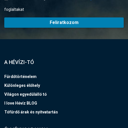
foglaltakat
Feliratkozom
A HÉVÍZI-TÓ
Fürdőtörténelem
Különleges élőhely
Világon egyedülálló tó
I love Hévíz BLOG
Tófürdő árak és nyitvatartás