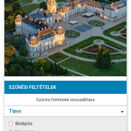
SZŰRÉSI FELTÉTELEK
Szűrési feltételek visszaállítása
Tipus
Belépős