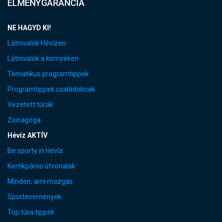
ÉLMÉNYGARANCIA
NE HAGYD KI!
Látnivalók Hévízen
Látnivalók a környéken
Tematikus programtippek
Programtippek családoknak
Vezetett túrák
Zsinagóga
Hévíz AKTÍV
Be sporty in Hévíz
Kerékpáros útvonalak
Minden, ami mozgás
Sportesemények
Top túra tippek