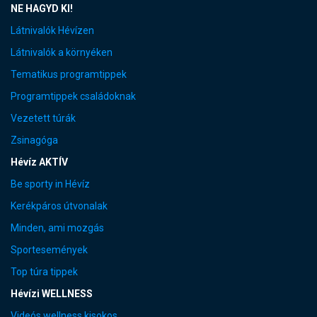
NE HAGYD KI!
Látnivalók Hévízen
Látnivalók a környéken
Tematikus programtippek
Programtippek családoknak
Vezetett túrák
Zsinagóga
Hévíz AKTÍV
Be sporty in Hévíz
Kerékpáros útvonalak
Minden, ami mozgás
Sportesemények
Top túra tippek
Hévízi WELLNESS
Videós wellness kisokos