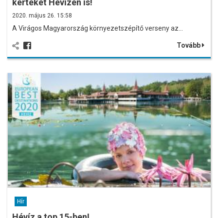
kerteket Hévízen is!
2020. május 26. 15:58
A Virágos Magyarország környezetszépítő verseny az…
Tovább
Hír
Hévíz a top 15-ben!