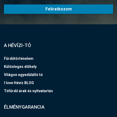
Feliratkozom
A HÉVÍZI-TÓ
Fürdőtörténelem
Különleges élőhely
Világon egyedülálló tó
I love Hévíz BLOG
Tófürdő árak és nyitvatartás
ÉLMÉNYGARANCIA