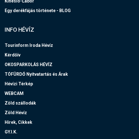
Kinesio-Labor
Egy derékfájás története - BLOG
INFO HÉVÍZ
Tourinform Iroda Hévíz
Kérdőív
OKOSPARKOLÁS HÉVÍZ
TÓFÜRDŐ Nyitvatartás és Árak
Hévízi Térkép
WEBCAM
Zöld szállodák
Zöld Hévíz
Hírek, Cikkek
GY.I.K.